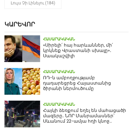
Լույս Չի Լինելու (184)
ԿԱՐԵՎՈՐ
ՀԱՍԱՐԱԿԱԿԱՆ
«Սիրելի՛ հայ հարևաններ, մի՛
կրկնեք Վրաստանի սխալը»․
Սաակաշվիլի
ՀԱՍԱՐԱԿԱԿԱՆ
ՌԴ-ն ամբողջությամբ
դադարեցրեց Հայաստանից
ծիրանի ներմուծումը
ՀԱՍԱՐԱԿԱԿԱՆ
Հայկի ձեռքում եղել են մահացածի
մազերը․ ՆՈՐ Մանրամասներ՝
Սևանում 22-ամյա հղի կնոջ
մահվան դեպքից