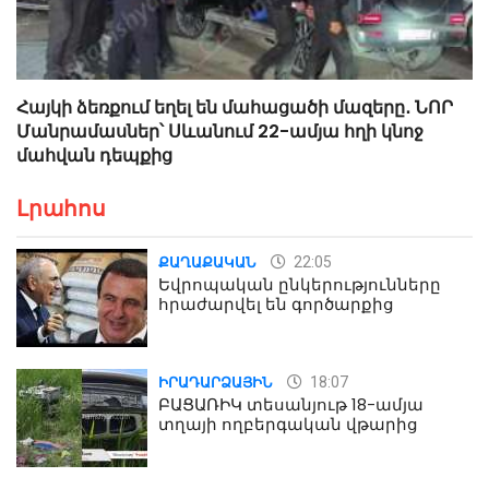
Հայկի ձեռքում եղել են մահացածի մազերը․ ՆՈՐ
Մանրամասներ՝ Սևանում 22-ամյա հղի կնոջ
մահվան դեպքից
Լրահոս
22:05
ՔԱՂԱՔԱԿԱՆ
Եվրոպական ընկերությունները
հրաժարվել են գործարքից
18:07
ԻՐԱԴԱՐՁԱՅԻՆ
ԲԱՑԱՌԻԿ տեսանյութ 18-ամյա
տղայի ողբերգական վթարից