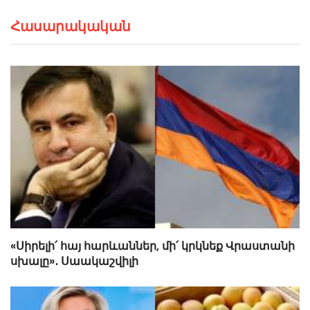
Հասարակական
«Սիրելի՛ հայ հարևաններ, մի՛ կրկնեք Վրաստանի
սխալը»․ Սաակաշվիլի