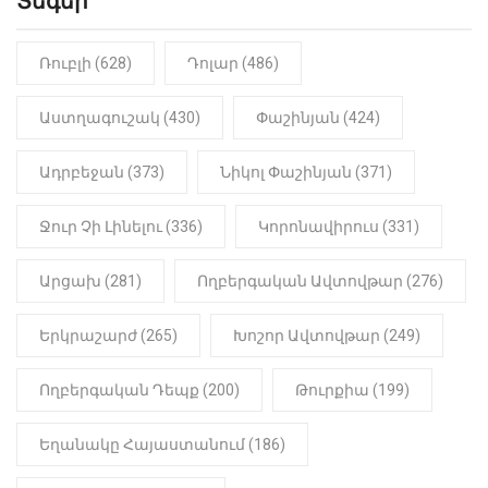
Տեգեր
«Կալուգացի Սամո՛, դու
օտարերկրյա անուղեղ լրտես ես».
Նիկոլ Փաշինյան
Ռուբլի (628)
Դոլար (486)
22:01
ԻՐԱԴԱՐՁԱՅԻՆ
Աստղագուշակ (430)
Փաշինյան (424)
«Նուբարաշեն» ՔԿՀ-ում
հայտնաբերվել է
Ադրբեջան (373)
Նիկոլ Փաշինյան (371)
մանկապղծության համար
դատապարտված տղամարդու
մարմինը
Ջուր Չի Լինելու (336)
Կորոնավիրուս (331)
Արցախ (281)
Ողբերգական Ավտովթար (276)
Երկրաշարժ (265)
Խոշոր Ավտովթար (249)
Ողբերգական Դեպք (200)
Թուրքիա (199)
Եղանակը Հայաստանում (186)