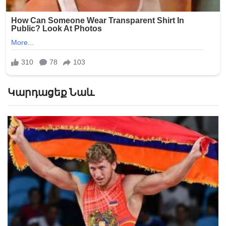
Կարդացեք Նաև