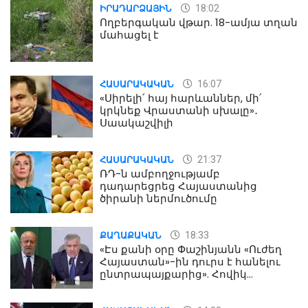
18:02
ԻՐԱԴԱՐՁԱՅԻՆ
Ողբերգական վթար. 18-ամյա տղան
մահացել է
16:07
ՀԱՍԱՐԱԿԱԿԱՆ
«Սիրելի՛ հայ հարևաններ, մի՛
կրկնեք Վրաստանի սխալը»․
Սաակաշվիլի
21:37
ՀԱՍԱՐԱԿԱԿԱՆ
ՌԴ-ն ամբողջությամբ
դադարեցրեց Հայաստանից
ծիրանի ներմուծումը
18:33
ՔԱՂԱՔԱԿԱՆ
«Էս քանի օրը Փաշինյանն «Ուժեղ
Հայաստան»-ին դուրս է հանելու
ընտրապայքարից». Հովիկ
Աղազարյան