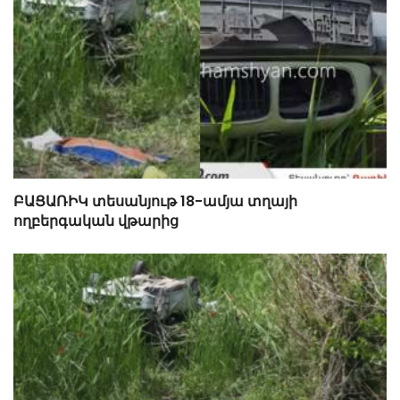
ԲԱՑԱՌԻԿ տեսանյութ 18-ամյա տղայի
ողբերգական վթարից