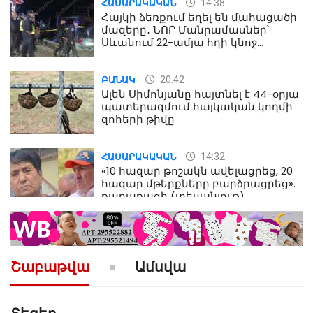
14:38
ՀԱՍԱՐԱԿԱԿԱՆ
Հայկի ձեռքում եղել են մահացածի
մազերը․ ՆՈՐ Մանրամասներ՝
Սևանում 22-ամյա հղի կնոջ
մահվան դեպքից
20:42
ԲԱՆԱԿ
Ալեն Սիմոնյանը հայտնել է 44-օրյա
պատերազմում հայկական կողմի
զոհերի թիվը
14:32
ՀԱՍԱՐԱԿԱԿԱՆ
«10 հազար թոշակն ավելացրեց, 20
հազար մթերքները բարձրացրեց».
քաղաքացի (տեսանյութ)
10:52
ՔԱՂԱՔԱԿԱՆ
«Լեզվիդ տալու փոխարեն
արտաբերիր այս երկու
Շաբաթվա
Ամսվա
նախադասությունը»․ Իշխան
Սաղաթելյան (տեսանյութ)
10:41
ՔԱՂԱՔԱԿԱՆ