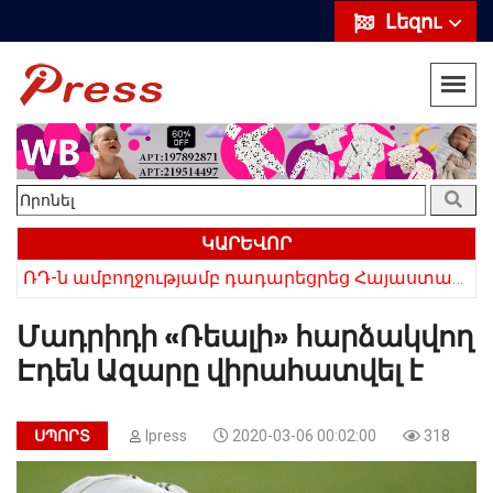
Լեզու
ԿԱՐԵՎՈՐ
«Սիրելի՛ հայ հարևաններ, մի՛ կրկնեք Վրաստանի սխալը»․ Սաակաշվիլի
ՌԴ-ն ամբողջությամբ դադարեցրեց Հայաստանից ծիրանի ներմուծումը
Մադրիդի «Ռեալի» հարձակվող
Էդեն Ազարը վիրահատվել է
ՍՊՈՐՏ
Ipress
2020-03-06 00:02:00
318