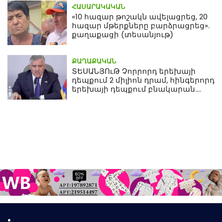
ՀԱՍԱՐԱԿԱԿԱՆ
«10 հազար թոշակն ավելացրեց, 20
հազար մթերքները բարձրացրեց».
քաղաքացի (տեսանյութ)
ՔԱՂԱՔԱԿԱՆ
ՏԵՍԱՆՅՈւԹ Չորրորդ երեխայի
դեպքում 2 միլիոն դրամ, հինգերորդ
երեխայի դեպքում բնակարան.
Սամվել Կարապետյան