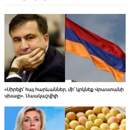
«Սիրելի՛ հայ հարևաններ, մի՛ կրկնեք Վրաստանի
սխալը»․ Սաակաշվիլի