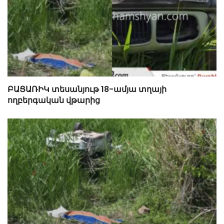
ԲԱՑԱՌԻԿ տեսանյութ 18-ամյա տղայի
ողբերգական վթարից