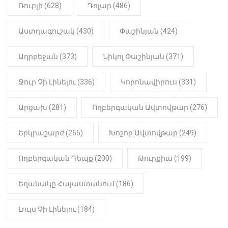
Նիկոլ Փաշինյան
Ռուբլի (628)
Դոլար (486)
22:01
ԻՐԱԴԱՐՁԱՅԻՆ
Աստղագուշակ (430)
Փաշինյան (424)
«Նուբարաշեն» ՔԿՀ-ում
հայտնաբերվել է
Ադրբեջան (373)
Նիկոլ Փաշինյան (371)
մանկապղծության համար
դատապարտված տղամարդու
մարմինը
Ջուր Չի Լինելու (336)
Կորոնավիրուս (331)
Արցախ (281)
Ողբերգական Ավտովթար (276)
Երկրաշարժ (265)
Խոշոր Ավտովթար (249)
Ողբերգական Դեպք (200)
Թուրքիա (199)
Եղանակը Հայաստանում (186)
Լույս Չի Լինելու (184)