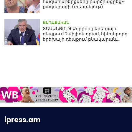
հազար մթերքները բարձրացրեց».
քաղաքացի (տեսանյութ)
ՔԱՂԱՔԱԿԱՆ
ՏԵՍԱՆՅՈւԹ Չորրորդ երեխայի
դեպքում 2 միլիոն դրամ, հինգերորդ
երեխայի դեպքում բնակարան.
Սամվել Կարապետյան
ipress.am