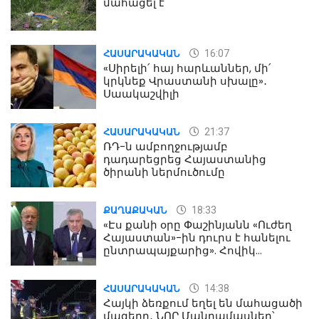
մահացել է
16:07
ՀԱՍԱՐԱԿԱԿԱՆ
«Սիրելի՛ հայ հարևաններ, մի՛
կրկնեք Վրաստանի սխալը»․
Սաակաշվիլի
21:37
ՀԱՍԱՐԱԿԱԿԱՆ
ՌԴ-ն ամբողջությամբ
դադարեցրեց Հայաստանից
ծիրանի ներմուծումը
18:33
ՔԱՂԱՔԱԿԱՆ
«Էս քանի օրը Փաշինյանն «Ուժեղ
Հայաստան»-ին դուրս է հանելու
ընտրապայքարից». Հովիկ
Աղազարյան
14:38
ՀԱՍԱՐԱԿԱԿԱՆ
Հայկի ձեռքում եղել են մահացածի
մազերը․ ՆՈՐ Մանրամասներ՝