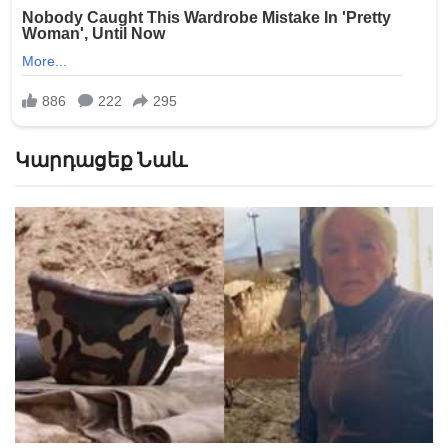
Կարդացեք Նաև
Թշնամին կրակ է բացել հայկական դիր
ուղղությամբ