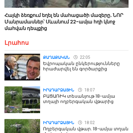
Հայկի ձեռքում եղել են մահացածի մազերը․ ՆՈՐ
Մանրամասներ՝ Սևանում 22-ամյա հղի կնոջ
մահվան դեպքից
Լրահոս
22:05
ՔԱՂԱՔԱԿԱՆ
Եվրոպական ընկերությունները
հրաժարվել են գործարքից
18:07
ԻՐԱԴԱՐՁԱՅԻՆ
ԲԱՑԱՌԻԿ տեսանյութ 18-ամյա
տղայի ողբերգական վթարից
18:02
ԻՐԱԴԱՐՁԱՅԻՆ
Ողբերգական վթար. 18-ամյա տղան