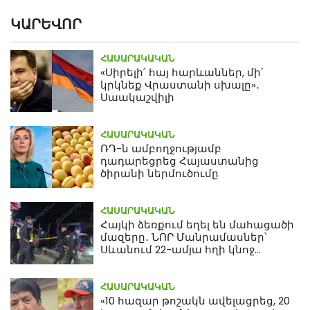
ԿԱՐԵՎՈՐ
ՀԱՍԱՐԱԿԱԿԱՆ
«Սիրելի՛ հայ հարևաններ, մի՛
կրկնեք Վրաստանի սխալը»․
Սաակաշվիլի
ՀԱՍԱՐԱԿԱԿԱՆ
ՌԴ-ն ամբողջությամբ
դադարեցրեց Հայաստանից
ծիրանի ներմուծումը
ՀԱՍԱՐԱԿԱԿԱՆ
Հայկի ձեռքում եղել են մահացածի
մազերը․ ՆՈՐ Մանրամասներ՝
Սևանում 22-ամյա հղի կնոջ
մահվան դեպքից
ՀԱՍԱՐԱԿԱԿԱՆ
«10 հազար թոշակն ավելացրեց, 20