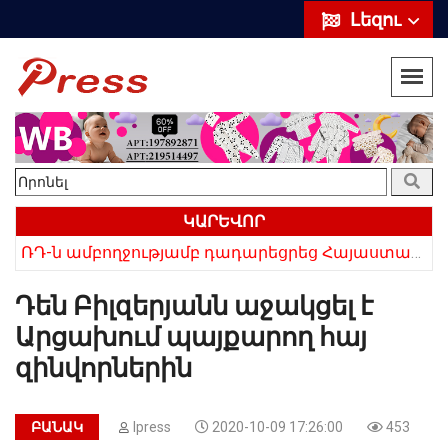
Լեզու
ԿԱՐԵՎՈՐ
ՌԴ-ն ամբողջությամբ դադարեցրեց Հայաստանից ծիրանի ներմուծումը
Դեն Բիլզերյանն աջակցել է
Արցախում պայքարող հայ
զինվորներին
ԲԱՆԱԿ
Ipress
2020-10-09 17:26:00
453