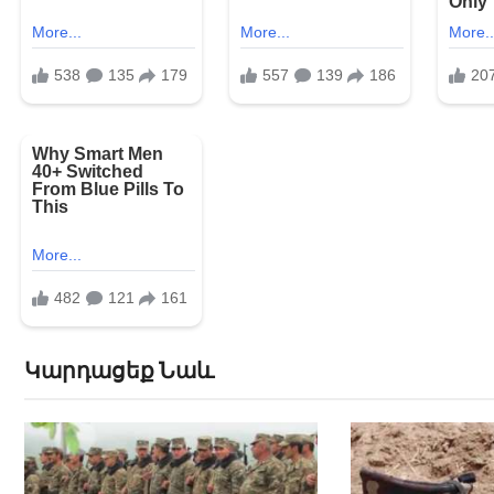
Կարդացեք Նաև