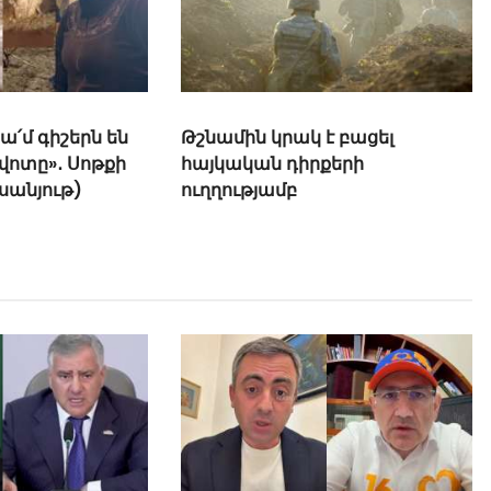
մահացել է. մանրամասներ
է բացել
քերի