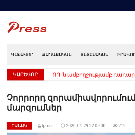
ԳԼԽԱՎՈՐ
ՔԱՂԱՔԱԿԱՆ
ՏՆՏԵՍԱԿԱՆ
ԻՐԱՎՈ
ԿԱՐԵՎՈՐ
ՌԴ-ն ամբողջությամբ դադար
Չորրորդ զորամիավորումում
մարզումներ
ԲԱՆԱԿ
Ipress
2020-04-29 22:09:00
219