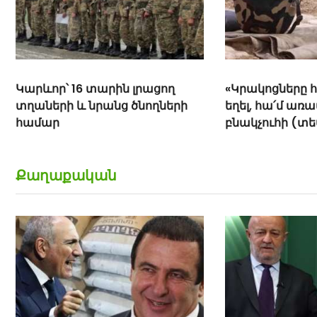
«Կրակոցները հա՛մ գիշերն են
Թշնամին կրակ 
եղել, հա՛մ առավոտը»․ Սոթքի
հայկական դիր
բնակչուհի (տեսանյութ)
ուղղությամբ
Քաղաքական