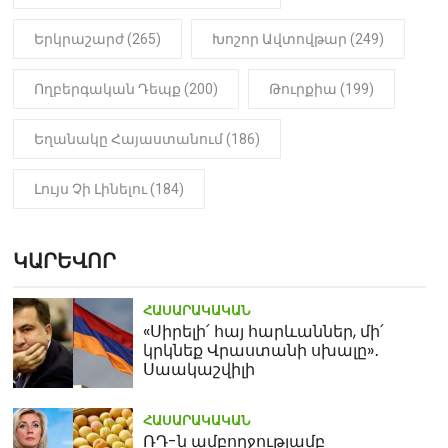
Երկրաշարժ (265)
Խոշոր Ավտովթար (249)
Ողբերգական Դեպք (200)
Թուրքիա (199)
Եղանակը Հայաստանում (186)
Լույս Չի Լինելու (184)
ԿԱՐԵՎՈՐ
ՀԱՍԱՐԱԿԱԿԱՆ
«Սիրելի՛ հայ հարևաններ, մի՛
կրկնեք Վրաստանի սխալը»․
Սաակաշվիլի
ՀԱՍԱՐԱԿԱԿԱՆ
ՌԴ-ն ամբողջությամբ