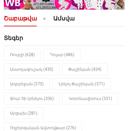
10:52
ՔԱՂԱՔԱԿԱՆ
«Լեզվիդ տալու փոխարեն
արտաբերիր այս երկու
Շաբաթվա
Ամսվա
նախադասությունը»․ Իշխան
Սաղաթելյան (տեսանյութ)
Տեգեր
10:41
ՔԱՂԱՔԱԿԱՆ
«Կալուգացի Սամո՛, դու
օտարերկրյա անուղեղ լրտես ես».
Նիկոլ Փաշինյան
Ռուբլի (628)
Դոլար (486)
22:01
ԻՐԱԴԱՐՁԱՅԻՆ
Աստղագուշակ (430)
Փաշինյան (424)
«Նուբարաշեն» ՔԿՀ-ում
հայտնաբերվել է
Ադրբեջան (373)
Նիկոլ Փաշինյան (371)
մանկապղծության համար
դատապարտված տղամարդու
մարմինը
Ջուր Չի Լինելու (336)
Կորոնավիրուս (331)
Արցախ (281)
Ողբերգական Ավտովթար (276)