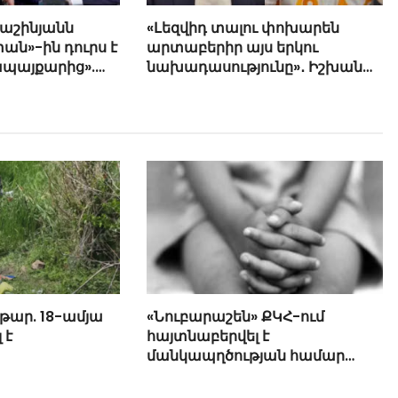
Փաշինյանն
«Լեզվիդ տալու փոխարեն
ան»-ին դուրս է
արտաբերիր այս երկու
ապայքարից».
նախադասությունը»․ Իշխան
յան
Սաղաթելյան (տեսանյութ)
թար. 18-ամյա
«Նուբարաշեն» ՔԿՀ-ում
 է
հայտնաբերվել է
մանկապղծության համար
դատապարտված տղամարդու
մարմինը