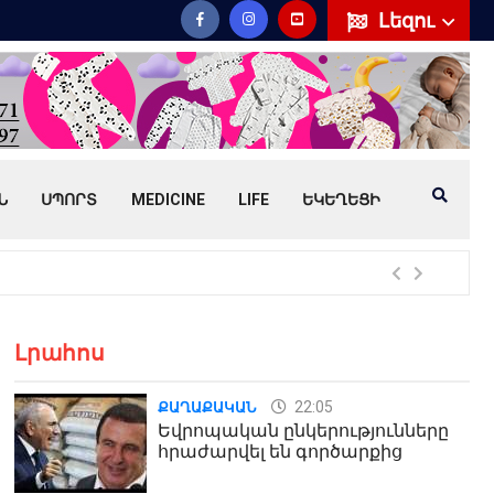
Լեզու
Ն
ՍՊՈՐՏ
MEDICINE
LIFE
ԵԿԵՂԵՑԻ
Հայ
Լրահոս
22:05
ՔԱՂԱՔԱԿԱՆ
Եվրոպական ընկերությունները
հրաժարվել են գործարքից