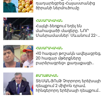
դադարեցրեց Հայաստանից
ծիրանի ներմուծումը
ՀԱՍԱՐԱԿԱԿԱՆ
Հայկի ձեռքում եղել են
մահացածի մազերը․ ՆՈՐ
Մանրամասներ՝ Սևանում 22-
ամյա հղի կնոջ մահվան դեպքից
ՀԱՍԱՐԱԿԱԿԱՆ
«10 հազար թոշակն ավելացրեց,
20 հազար մթերքները
բարձրացրեց». քաղաքացի
(տեսանյութ)
ՔԱՂԱՔԱԿԱՆ
ՏԵՍԱՆՅՈւԹ Չորրորդ երեխայի
դեպքում 2 միլիոն դրամ,
հինգերորդ երեխայի դեպքում
բնակարան. Սամվել
Կարապետյան
Աստված Ձեզ հետ՝ տղերք ջան.
Հայտնի է՝ երբ 