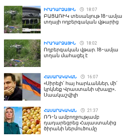
18:07
ԻՐԱԴԱՐՁԱՅԻՆ
ԲԱՑԱՌԻԿ տեսանյութ 18-ամյա
տղայի ողբերգական վթարից
18:02
ԻՐԱԴԱՐՁԱՅԻՆ
Ողբերգական վթար. 18-ամյա
տղան մահացել է
16:07
ՀԱՍԱՐԱԿԱԿԱՆ
«Սիրելի՛ հայ հարևաններ, մի՛
կրկնեք Վրաստանի սխալը»․
Սաակաշվիլի
21:37
ՀԱՍԱՐԱԿԱԿԱՆ
ՌԴ-ն ամբողջությամբ
դադարեցրեց Հայաստանից
ծիրանի ներմուծումը