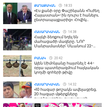
18:33
ՔԱՂԱՔԱԿԱՆ
«Էս քանի օրը Փաշինյանն «Ուժեղ
Հայաստան»-ին դուրս է հանելու
ընտրապայքարից». Հովիկ
Աղազարյան
14:38
ՀԱՍԱՐԱԿԱԿԱՆ
Հայկի ձեռքում եղել են
մահացածի մազերը․ ՆՈՐ
Մանրամասներ՝ Սևանում 22-
ամյա հղի կնոջ մահվան դեպքից
20:42
ԲԱՆԱԿ
Ալեն Սիմոնյանը հայտնել է 44-
օրյա պատերազմում հայկական
կողմի զոհերի թիվը
14:32
ՀԱՍԱՐԱԿԱԿԱՆ
«10 հազար թոշակն ավելացրեց,
20 հազար մթերքները
բարձրացրեց». քաղաքացի
(տեսանյութ)