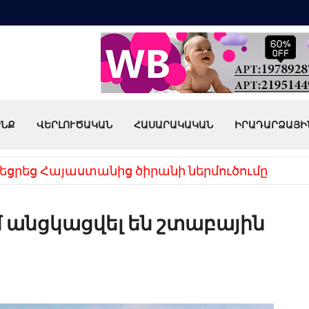
ՒՆՔ
ՎԵՐԼՈՒԾԱԿԱՆ
ՀԱՍԱՐԱԿԱԿԱՆ
ԻՐԱԴԱՐՁԱՅԻ
եցրեց Հայաստանից ծիրանի ներմուծումը
 անցկացվել են շտաբային