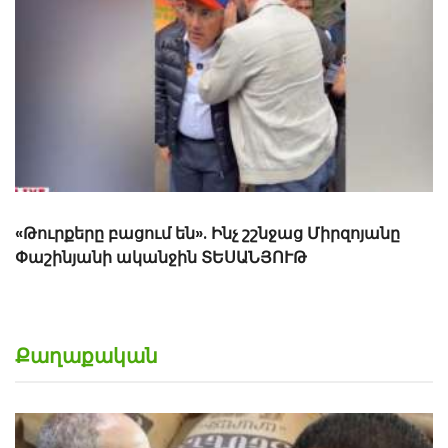
հարվածում է Նարեկ Կարապետյանի
աջակիցներին, վիրավորում պատերազմի
մասնակցին
Քաղաքական