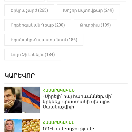
Երկրաշարժ (265)
Խոշոր Ավտովթար (249)
Ողբերգական Դեպք (200)
Թուրքիա (199)
Եղանակը Հայաստանում (186)
Լույս Չի Լինելու (184)
ԿԱՐԵՎՈՐ
ՀԱՍԱՐԱԿԱԿԱՆ
«Սիրելի՛ հայ հարևաններ, մի՛
կրկնեք Վրաստանի սխալը»․
Սաակաշվիլի
ՀԱՍԱՐԱԿԱԿԱՆ
ՌԴ-ն ամբողջությամբ