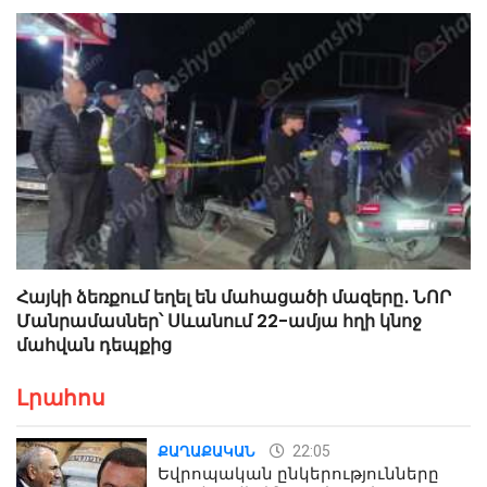
Հայկի ձեռքում եղել են մահացածի մազերը․ ՆՈՐ
Մանրամասներ՝ Սևանում 22-ամյա հղի կնոջ
մահվան դեպքից
Լրահոս
22:05
ՔԱՂԱՔԱԿԱՆ
Եվրոպական ընկերությունները