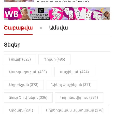
քաղաքացի (տեսանյութ)
10:52
ՔԱՂԱՔԱԿԱՆ
«Լեզվիդ տալու փոխարեն
արտաբերիր այս երկու
Շաբաթվա
Ամսվա
նախադասությունը»․ Իշխան
Սաղաթելյան (տեսանյութ)
Տեգեր
10:41
ՔԱՂԱՔԱԿԱՆ
«Կալուգացի Սամո՛, դու
օտարերկրյա անուղեղ լրտես ես».
Նիկոլ Փաշինյան
Ռուբլի (628)
Դոլար (486)
22:01
ԻՐԱԴԱՐՁԱՅԻՆ
Աստղագուշակ (430)
Փաշինյան (424)
«Նուբարաշեն» ՔԿՀ-ում
հայտնաբերվել է
Ադրբեջան (373)
Նիկոլ Փաշինյան (371)
մանկապղծության համար
դատապարտված տղամարդու
մարմինը
Ջուր Չի Լինելու (336)
Կորոնավիրուս (331)
Արցախ (281)
Ողբերգական Ավտովթար (276)