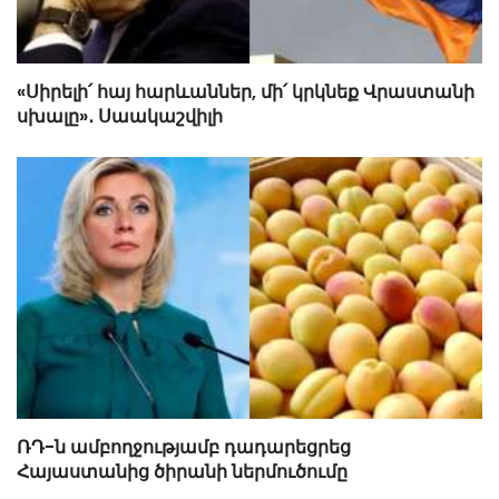
«Սիրելի՛ հայ հարևաններ, մի՛ կրկնեք Վրաստանի
սխալը»․ Սաակաշվիլի
ՌԴ-ն ամբողջությամբ դադարեցրեց
Հայաստանից ծիրանի ներմուծումը