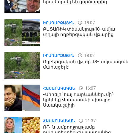
հրաժարվել են գործարքից
18:07
ԻՐԱԴԱՐՁԱՅԻՆ
ԲԱՑԱՌԻԿ տեսանյութ 18-ամյա
տղայի ողբերգական վթարից
18:02
ԻՐԱԴԱՐՁԱՅԻՆ
Ողբերգական վթար. 18-ամյա տղան
մահացել է
16:07
ՀԱՍԱՐԱԿԱԿԱՆ
«Սիրելի՛ հայ հարևաններ, մի՛
կրկնեք Վրաստանի սխալը»․
Սաակաշվիլի
21:37
ՀԱՍԱՐԱԿԱԿԱՆ
ՌԴ-ն ամբողջությամբ
դադարեցրեց Հայաստանից