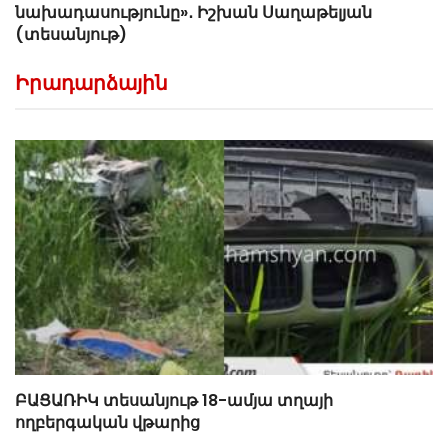
նախադասությունը»․ Իշխան Սաղաթելյան
(տեսանյութ)
Իրադարձային
ԲԱՑԱՌԻԿ տեսանյութ 18-ամյա տղայի
ողբերգական վթարից