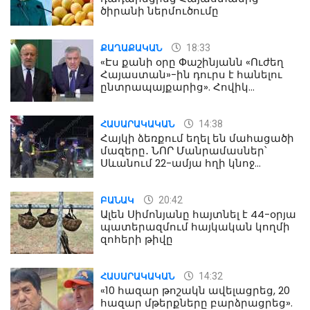
ծիրանի ներմուծումը
18:33
ՔԱՂԱՔԱԿԱՆ
«Էս քանի օրը Փաշինյանն «Ուժեղ
Հայաստան»-ին դուրս է հանելու
ընտրապայքարից». Հովիկ
Աղազարյան
14:38
ՀԱՍԱՐԱԿԱԿԱՆ
Հայկի ձեռքում եղել են մահացածի
մազերը․ ՆՈՐ Մանրամասներ՝
Սևանում 22-ամյա հղի կնոջ
մահվան դեպքից
20:42
ԲԱՆԱԿ
Ալեն Սիմոնյանը հայտնել է 44-օրյա
պատերազմում հայկական կողմի
զոհերի թիվը
14:32
ՀԱՍԱՐԱԿԱԿԱՆ
«10 հազար թոշակն ավելացրեց, 20
հազար մթերքները բարձրացրեց».