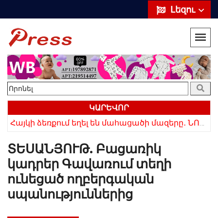
Լեզու
ԿԱՐԵՎՈՐ
ՌԴ-ն ամբողջությամբ դադարեցրեց Հայաստանից ծիրանի ներմուծումը
Հայկի ձեռքում եղել են մահացածի մազերը․ ՆՈՐ Մանրամասներ՝ Սևանում 22-ամյա հղի կնոջ մահվան դեպքից
ՏԵՍԱՆՅՈՒԹ. Բացառիկ
կադրեր Գավառում տեղի
ունեցած ողբերգական
սպանություններից