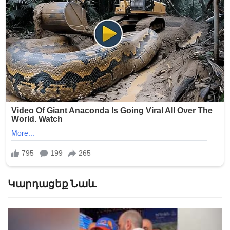
Կարդացեք Նաև
«Տղամարդ չե՞ս». իշխանական լրագրողը