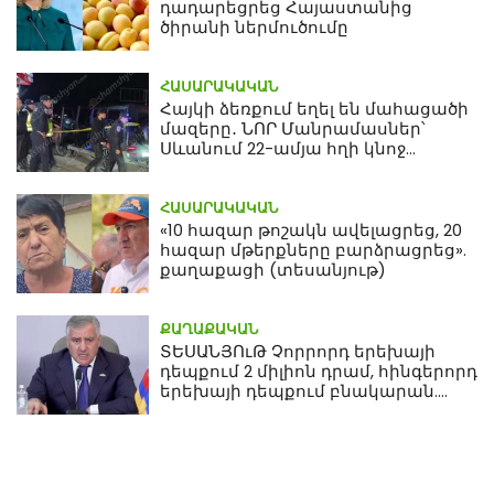
դադարեցրեց Հայաստանից
ծիրանի ներմուծումը
ՀԱՍԱՐԱԿԱԿԱՆ
Հայկի ձեռքում եղել են մահացածի
մազերը․ ՆՈՐ Մանրամասներ՝
Սևանում 22-ամյա հղի կնոջ
մահվան դեպքից
ՀԱՍԱՐԱԿԱԿԱՆ
«10 հազար թոշակն ավելացրեց, 20
հազար մթերքները բարձրացրեց».
քաղաքացի (տեսանյութ)
ՔԱՂԱՔԱԿԱՆ
ՏԵՍԱՆՅՈւԹ Չորրորդ երեխայի
դեպքում 2 միլիոն դրամ, հինգերորդ
երեխայի դեպքում բնակարան.
Սամվել Կարապետյան