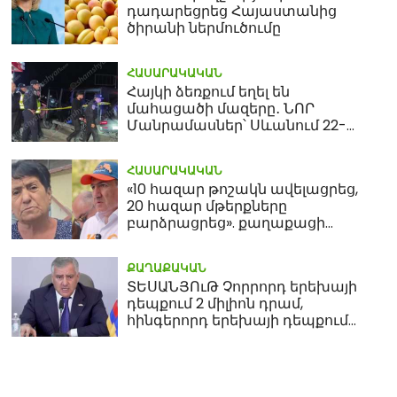
դադարեցրեց Հայաստանից
ծիրանի ներմուծումը
ՀԱՍԱՐԱԿԱԿԱՆ
Հայկի ձեռքում եղել են
մահացածի մազերը․ ՆՈՐ
Մանրամասներ՝ Սևանում 22-
ամյա հղի կնոջ մահվան դեպքից
ՀԱՍԱՐԱԿԱԿԱՆ
«10 հազար թոշակն ավելացրեց,
20 հազար մթերքները
բարձրացրեց». քաղաքացի
(տեսանյութ)
ՔԱՂԱՔԱԿԱՆ
ՏԵՍԱՆՅՈւԹ Չորրորդ երեխայի
դեպքում 2 միլիոն դրամ,
հինգերորդ երեխայի դեպքում
բնակարան. Սամվել
Կարապետյան