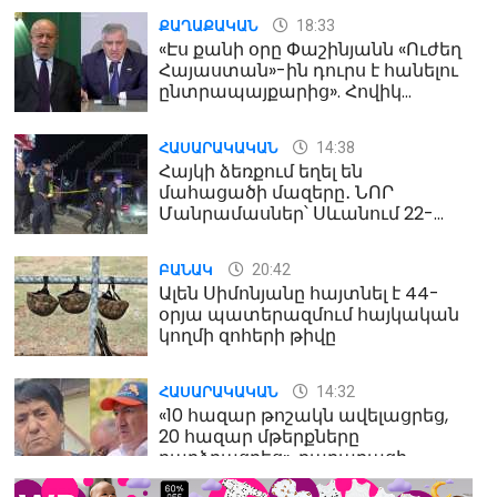
18:33
ՔԱՂԱՔԱԿԱՆ
«Էս քանի օրը Փաշինյանն «Ուժեղ
Հայաստան»-ին դուրս է հանելու
ընտրապայքարից». Հովիկ
Աղազարյան
14:38
ՀԱՍԱՐԱԿԱԿԱՆ
Հայկի ձեռքում եղել են
մահացածի մազերը․ ՆՈՐ
Մանրամասներ՝ Սևանում 22-
ամյա հղի կնոջ մահվան դեպքից
20:42
ԲԱՆԱԿ
Ալեն Սիմոնյանը հայտնել է 44-
օրյա պատերազմում հայկական
կողմի զոհերի թիվը
14:32
ՀԱՍԱՐԱԿԱԿԱՆ
«10 հազար թոշակն ավելացրեց,
20 հազար մթերքները
բարձրացրեց». քաղաքացի
(տեսանյութ)