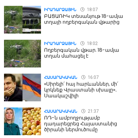
18:07
ԻՐԱԴԱՐՁԱՅԻՆ
ԲԱՑԱՌԻԿ տեսանյութ 18-ամյա
տղայի ողբերգական վթարից
18:02
ԻՐԱԴԱՐՁԱՅԻՆ
Ողբերգական վթար. 18-ամյա
տղան մահացել է
16:07
ՀԱՍԱՐԱԿԱԿԱՆ
«Սիրելի՛ հայ հարևաններ, մի՛
կրկնեք Վրաստանի սխալը»․
Սաակաշվիլի
21:37
ՀԱՍԱՐԱԿԱԿԱՆ
ՌԴ-ն ամբողջությամբ
դադարեցրեց Հայաստանից
ծիրանի ներմուծումը