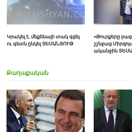
Կրակել է, մեքենայի տակ գցել
«Թուրքերը բացո
ու գետն ընկել ՏԵՍԱՆՅՈՒԹ
շշնջաց Միրզոյ
ականջին ՏԵՍ
Քաղաքական