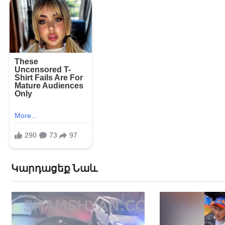
Կարդացեք Նաև