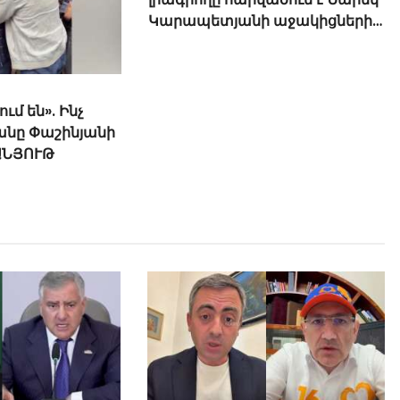
ւմ են». Ինչ
«Տղամարդ չե՞ս». իշխանական
անը Փաշինյանի
լրագրողը հարվածում է Նարեկ
ԱՆՅՈՒԹ
Կարապետյանի աջակիցներին,
վիրավորում պատերազմի
մասնակցին