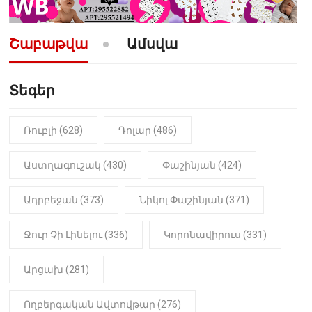
10:52
ՔԱՂԱՔԱԿԱՆ
«Լեզվիդ տալու փոխարեն
արտաբերիր այս երկու
Շաբաթվա
Ամսվա
նախադասությունը»․ Իշխան
Սաղաթելյան (տեսանյութ)
Տեգեր
10:41
ՔԱՂԱՔԱԿԱՆ
«Կալուգացի Սամո՛, դու
օտարերկրյա անուղեղ լրտես ես».
Նիկոլ Փաշինյան
Ռուբլի (628)
Դոլար (486)
22:01
ԻՐԱԴԱՐՁԱՅԻՆ
Աստղագուշակ (430)
Փաշինյան (424)
«Նուբարաշեն» ՔԿՀ-ում
հայտնաբերվել է
Ադրբեջան (373)
Նիկոլ Փաշինյան (371)
մանկապղծության համար
դատապարտված տղամարդու
մարմինը
Ջուր Չի Լինելու (336)
Կորոնավիրուս (331)
Արցախ (281)
Ողբերգական Ավտովթար (276)