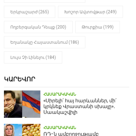
Երկրաշարժ (265)
Խոշոր Ավտովթար (249)
Ողբերգական Դեպք (200)
Թուրքիա (199)
Եղանակը Հայաստանում (186)
Լույս Չի Լինելու (184)
ԿԱՐԵՎՈՐ
ՀԱՍԱՐԱԿԱԿԱՆ
«Սիրելի՛ հայ հարևաններ, մի՛
կրկնեք Վրաստանի սխալը»․
Սաակաշվիլի
ՀԱՍԱՐԱԿԱԿԱՆ
ՌԴ-ն ամբողջությամբ