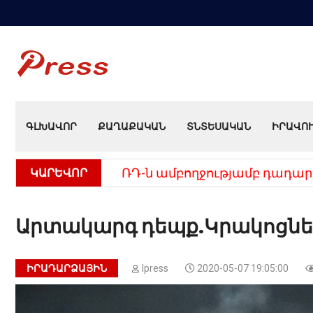
ԳԼԽԱՎՈՐ
ՔԱՂԱՔԱԿԱՆ
ՏՆՏԵՍԱԿԱՆ
ԻՐԱՎՈ
ԿԱՐԵՎՈՐ
ՌԴ-ն ամբողջությամբ դադար
Արտակարգ դեպք.Կրակոցնե
ԻՐԱԴԱՐՁԱՅԻՆ
Ipress
2020-05-07 19:05:00