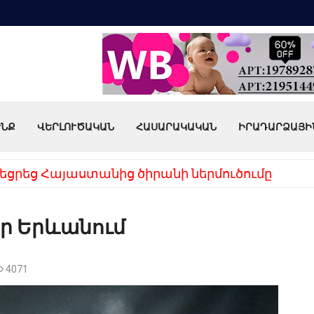
ՒՆՔ
ՎԵՐԼՈՒԾԱԿԱՆ
ՀԱՍԱՐԱԿԱԿԱՆ
ԻՐԱԴԱՐՁԱՅԻ
եցրեց Հայաստանից ծիրանի ներմուծումը
ր Երևանում
4071