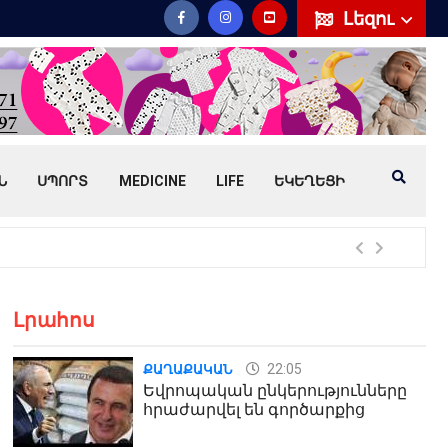
Լեզու
Ն
ՍՊՈՐՏ
MEDICINE
LIFE
ԵԿԵՂԵՑԻ
Հայ
Լրահոս
22:05
ՔԱՂԱՔԱԿԱՆ
Եվրոպական ընկերությունները
հրաժարվել են գործարքից