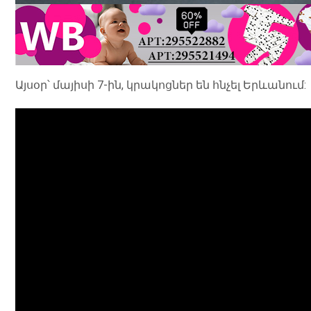
Այսօր՝ մայիսի 7-ին, կրակոցներ են հնչել Երևանում: