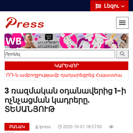
Լեզու
ԿԱՐԵՎՈՐ
ՌԴ-ն ամբողջությամբ դադարեցրեց Հայաստանից ծիրանի ներմուծումը
Հայկի ձեռքում եղել են մահացածի մազերը․ ՆՈՐ Մանրամասներ՝ Սևանում 22-ամյա հղի կնոջ մահվան դեպքից
3 ռազմական օդանավերից 1-ի
ոչնչացման կադրերը.
ՏԵՍԱՆՅՈՒԹ
ԲԱՆԱԿ
Ipress
2020-10-01 18:57:00