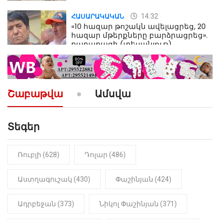
14:32
ՀԱՍԱՐԱԿԱԿԱՆ
«10 հազար թոշակն ավելացրեց, 20
հազար մթերքները բարձրացրեց».
քաղաքացի (տեսանյութ)
10:52
ՔԱՂԱՔԱԿԱՆ
«Լեզվիդ տալու փոխարեն
արտաբերիր այս երկու
Շաբաթվա
Ամսվա
նախադասությունը»․ Իշխան
Սաղաթելյան (տեսանյութ)
Տեգեր
10:41
ՔԱՂԱՔԱԿԱՆ
«Կալուգացի Սամո՛, դու
օտարերկրյա անուղեղ լրտես ես».
Նիկոլ Փաշինյան
Ռուբլի (628)
Դոլար (486)
22:01
ԻՐԱԴԱՐՁԱՅԻՆ
Աստղագուշակ (430)
Փաշինյան (424)
«Նուբարաշեն» ՔԿՀ-ում
հայտնաբերվել է
Ադրբեջան (373)
Նիկոլ Փաշինյան (371)
մանկապղծության համար
դատապարտված տղամարդու