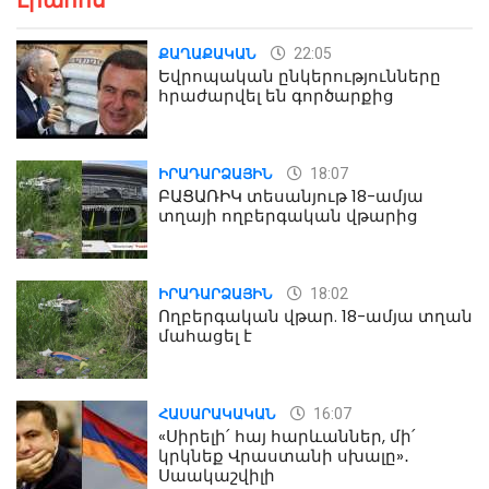
22:05
ՔԱՂԱՔԱԿԱՆ
Եվրոպական ընկերությունները
հրաժարվել են գործարքից
18:07
ԻՐԱԴԱՐՁԱՅԻՆ
ԲԱՑԱՌԻԿ տեսանյութ 18-ամյա
տղայի ողբերգական վթարից
18:02
ԻՐԱԴԱՐՁԱՅԻՆ
Ողբերգական վթար. 18-ամյա տղան
մահացել է
16:07
ՀԱՍԱՐԱԿԱԿԱՆ
«Սիրելի՛ հայ հարևաններ, մի՛
կրկնեք Վրաստանի սխալը»․
Սաակաշվիլի