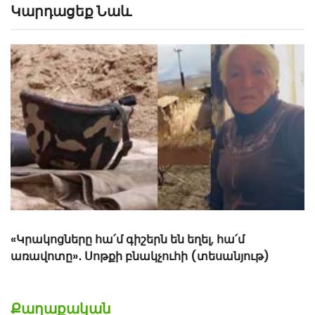
Կարդացեք Նաև
Թշնամին կրակ է բացել հայկական դիրքերի
ուղղությամբ
Քաղաքական