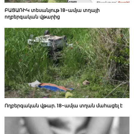
ԲԱՑԱՌԻԿ տեսանյութ 18-ամյա տղայի
ողբերգական վթարից
Ողբերգական վթար. 18-ամյա տղան մահացել է