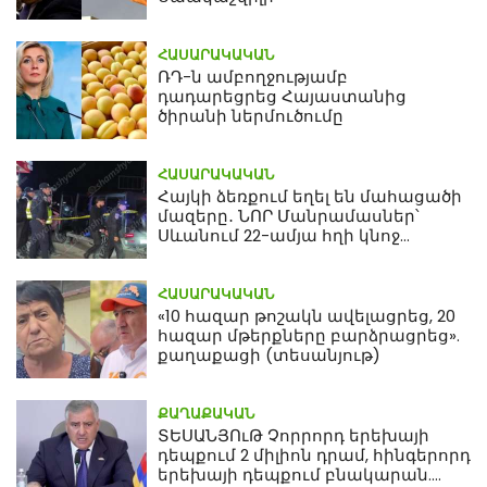
ՀԱՍԱՐԱԿԱԿԱՆ
ՌԴ-ն ամբողջությամբ
դադարեցրեց Հայաստանից
ծիրանի ներմուծումը
ՀԱՍԱՐԱԿԱԿԱՆ
Հայկի ձեռքում եղել են մահացածի
մազերը․ ՆՈՐ Մանրամասներ՝
Սևանում 22-ամյա հղի կնոջ
մահվան դեպքից
ՀԱՍԱՐԱԿԱԿԱՆ
«10 հազար թոշակն ավելացրեց, 20
հազար մթերքները բարձրացրեց».
քաղաքացի (տեսանյութ)
ՔԱՂԱՔԱԿԱՆ
ՏԵՍԱՆՅՈւԹ Չորրորդ երեխայի
դեպքում 2 միլիոն դրամ, հինգերորդ
երեխայի դեպքում բնակարան.