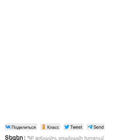
Поделиться
Класс
Tweet
Send
Տեգեր :
ՊԲ
թշնամու օդանավի խոցում