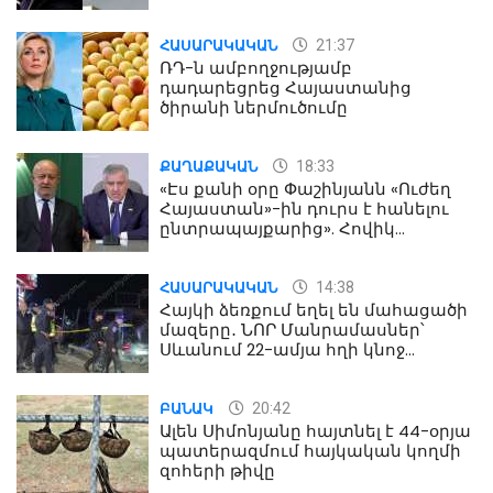
21:37
ՀԱՍԱՐԱԿԱԿԱՆ
ՌԴ-ն ամբողջությամբ
դադարեցրեց Հայաստանից
ծիրանի ներմուծումը
18:33
ՔԱՂԱՔԱԿԱՆ
«Էս քանի օրը Փաշինյանն «Ուժեղ
Հայաստան»-ին դուրս է հանելու
ընտրապայքարից». Հովիկ
Աղազարյան
14:38
ՀԱՍԱՐԱԿԱԿԱՆ
Հայկի ձեռքում եղել են մահացածի
մազերը․ ՆՈՐ Մանրամասներ՝
Սևանում 22-ամյա հղի կնոջ
մահվան դեպքից
20:42
ԲԱՆԱԿ
Ալեն Սիմոնյանը հայտնել է 44-օրյա
պատերազմում հայկական կողմի
զոհերի թիվը