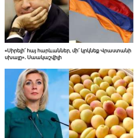
«Սիրելի՛ հայ հարևաններ, մի՛ կրկնեք Վրաստանի
սխալը»․ Սաակաշվիլի