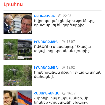
Լրահոս
22:05
ՔԱՂԱՔԱԿԱՆ
Եվրոպական ընկերությունները
հրաժարվել են գործարքից
18:07
ԻՐԱԴԱՐՁԱՅԻՆ
ԲԱՑԱՌԻԿ տեսանյութ 18-ամյա
տղայի ողբերգական վթարից
18:02
ԻՐԱԴԱՐՁԱՅԻՆ
Ողբերգական վթար. 18-ամյա տղան
մահացել է
16:07
ՀԱՍԱՐԱԿԱԿԱՆ
«Սիրելի՛ հայ հարևաններ, մի՛
կրկնեք Վրաստանի սխալը»․