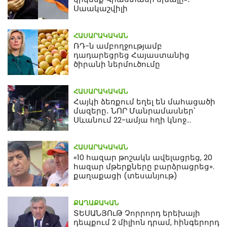
Սաակաշվիլի
ՀԱՍԱՐԱԿԱԿԱՆ
ՌԴ-ն ամբողջությամբ
դադարեցրեց Հայաստանից
ծիրանի ներմուծումը
ՀԱՍԱՐԱԿԱԿԱՆ
Հայկի ձեռքում եղել են մահացածի
մազերը․ ՆՈՐ Մանրամասներ՝
Սևանում 22-ամյա հղի կնոջ
մահվան դեպքից
ՀԱՍԱՐԱԿԱԿԱՆ
«10 հազար թոշակն ավելացրեց, 20
հազար մթերքները բարձրացրեց».
քաղաքացի (տեսանյութ)
ՔԱՂԱՔԱԿԱՆ
ՏԵՍԱՆՅՈւԹ Չորրորդ երեխայի
դեպքում 2 միլիոն դրամ, հինգերորդ