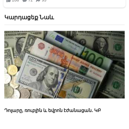
Կարդացեք Նաև
ԿԲ-ն ռուբլիի և դոլարի նոր փոխարժեքներ
սահմանեց