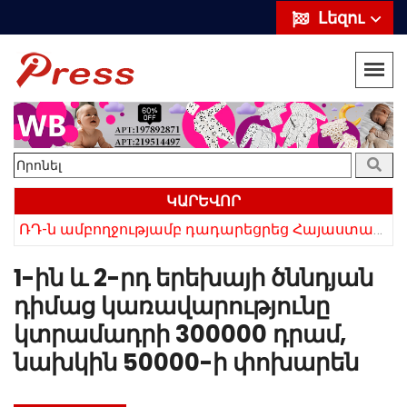
Լեզու
ԿԱՐԵՎՈՐ
ՌԴ-ն ամբողջությամբ դադարեցրեց Հայաստանից ծիրանի ներմուծումը
Հայկի ձեռքում եղել են մահացածի մազերը․ ՆՈՐ Մանրամասներ՝ Սևանում 22-ամյա հղի կնոջ մահվան դեպքից
1-ին և 2-րդ երեխայի ծննդյան
դիմաց կառավարությունը
կտրամադրի 300000 դրամ,
նախկին 50000-ի փոխարեն