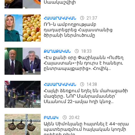
Սաակաշվիլի
21:37
ՀԱՍԱՐԱԿԱԿԱՆ
ՌԴ-ն ամբողջությամբ
դադարեցրեց Հայաստանից
ծիրանի ներմուծումը
18:33
ՔԱՂԱՔԱԿԱՆ
«Էս քանի օրը Փաշինյանն «Ուժեղ
Հայաստան»-ին դուրս է հանելու
ընտրապայքարից». Հովիկ
Աղազարյան
14:38
ՀԱՍԱՐԱԿԱԿԱՆ
Հայկի ձեռքում եղել են մահացածի
մազերը․ ՆՈՐ Մանրամասներ՝
Սևանում 22-ամյա հղի կնոջ
մահվան դեպքից
20:42
ԲԱՆԱԿ
Ալեն Սիմոնյանը հայտնել է 44-օրյա
պատերազմում հայկական կողմի
զոհերի թիվը