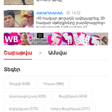
14:32
ՀԱՍԱՐԱԿԱԿԱՆ
«10 հազար թոշակն ավելացրեց, 20
հազար մթերքները բարձրացրեց».
քաղաքացի (տեսանյութ)
10:52
ՔԱՂԱՔԱԿԱՆ
«Լեզվիդ տալու փոխարեն
արտաբերիր այս երկու
Շաբաթվա
Ամսվա
նախադասությունը»․ Իշխան
Սաղաթելյան (տեսանյութ)
Տեգեր
10:41
ՔԱՂԱՔԱԿԱՆ
«Կալուգացի Սամո՛, դու
օտարերկրյա անուղեղ լրտես ես».
Նիկոլ Փաշինյան
Ռուբլի (628)
Դոլար (486)
22:01
ԻՐԱԴԱՐՁԱՅԻՆ
Աստղագուշակ (430)
Փաշինյան (424)
«Նուբարաշեն» ՔԿՀ-ում
հայտնաբերվել է
Ադրբեջան (373)
Նիկոլ Փաշինյան (371)
մանկապղծության համար