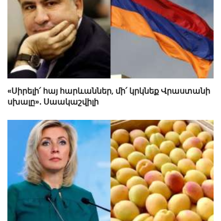
«Սիրելի՛ հայ հարևաններ, մի՛ կրկնեք Վրաստանի
սխալը»․ Սաակաշվիլի