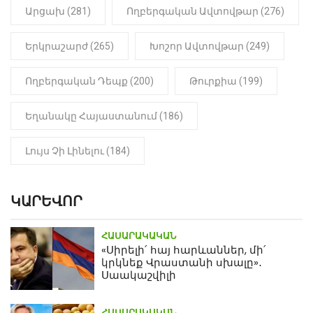
Արցախ (281)
Ողբերգական Ավտովթար (276)
Երկրաշարժ (265)
Խոշոր Ավտովթար (249)
Ողբերգական Դեպք (200)
Թուրքիա (199)
Եղանակը Հայաստանում (186)
Լույս Չի Լինելու (184)
ԿԱՐԵՎՈՐ
ՀԱՍԱՐԱԿԱԿԱՆ
«Սիրելի՛ հայ հարևաններ, մի՛
կրկնեք Վրաստանի սխալը»․
Սաակաշվիլի
ՀԱՍԱՐԱԿԱԿԱՆ