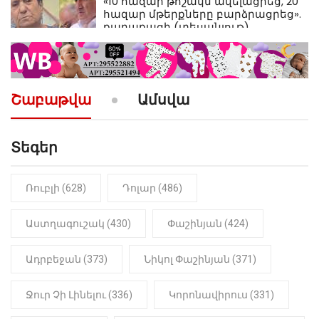
«10 հազար թոշակն ավելացրեց, 20
հազար մթերքները բարձրացրեց».
քաղաքացի (տեսանյութ)
10:52
ՔԱՂԱՔԱԿԱՆ
«Լեզվիդ տալու փոխարեն
արտաբերիր այս երկու
Շաբաթվա
Ամսվա
նախադասությունը»․ Իշխան
Սաղաթելյան (տեսանյութ)
Տեգեր
10:41
ՔԱՂԱՔԱԿԱՆ
«Կալուգացի Սամո՛, դու
օտարերկրյա անուղեղ լրտես ես».
Նիկոլ Փաշինյան
Ռուբլի (628)
Դոլար (486)
22:01
ԻՐԱԴԱՐՁԱՅԻՆ
Աստղագուշակ (430)
Փաշինյան (424)
«Նուբարաշեն» ՔԿՀ-ում
հայտնաբերվել է
Ադրբեջան (373)
Նիկոլ Փաշինյան (371)
մանկապղծության համար
դատապարտված տղամարդու
մարմինը
Ջուր Չի Լինելու (336)
Կորոնավիրուս (331)