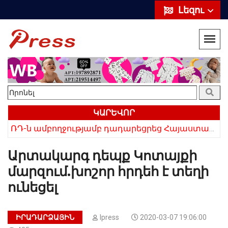
Լեզու
ԿԱՐԵՎՈՐ
«Սիրելի՛ հայ հարևաններ, մի՛ կրկնեք Վրաստանի սխալը»․ Սաակաշվիլի
ՌԴ-ն ամբողջությամբ դադարեցրեց Հայաստանից ծիրանի ներմուծումը
Արտակարգ դեպք Կոտայքի
մարզում.խոշոր հրդեհ է տեղի
ունեցել
ԻՐԱԴԱՐՁԱՅԻՆ
Ipress
2020-03-07 19:06:00