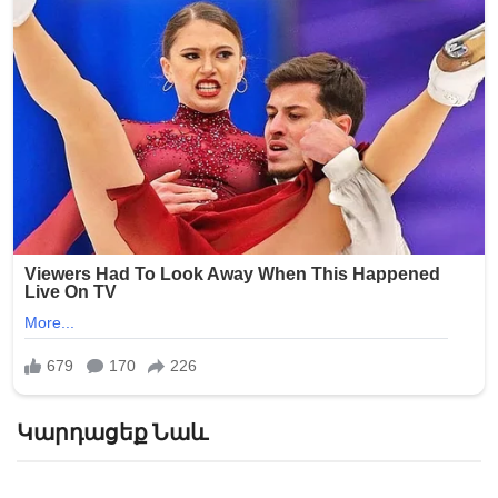
Կարդացեք Նաև