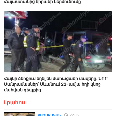
Հայաստանից ծիրանի ներմուծումը
Հայկի ձեռքում եղել են մահացածի մազերը․ ՆՈՐ
Մանրամասներ՝ Սևանում 22-ամյա հղի կնոջ
մահվան դեպքից
Լրահոս
22:05
ՔԱՂԱՔԱԿԱՆ