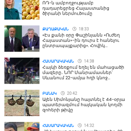
ՌԴ-ն ամբողջությամբ
դադարեցրեց Հայաստանից
ծիրանի ներմուծումը
18:33
ՔԱՂԱՔԱԿԱՆ
«Էս քանի օրը Փաշինյանն «Ուժեղ
Հայաստան»-ին դուրս է հանելու
ընտրապայքարից». Հովիկ
Աղազարյան
14:38
ՀԱՍԱՐԱԿԱԿԱՆ
Հայկի ձեռքում եղել են մահացածի
մազերը․ ՆՈՐ Մանրամասներ՝
Սևանում 22-ամյա հղի կնոջ
մահվան դեպքից
20:42
ԲԱՆԱԿ
Ալեն Սիմոնյանը հայտնել է 44-օրյա
պատերազմում հայկական կողմի
զոհերի թիվը
14:32
ՀԱՍԱՐԱԿԱԿԱՆ