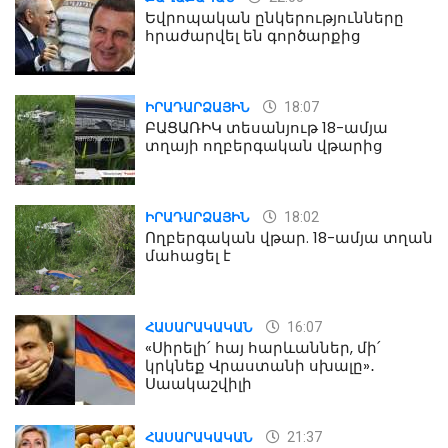
Եվրոպական ընկերությունները
հրաժարվել են գործարքից
18:07
ԻՐԱԴԱՐՁԱՅԻՆ
ԲԱՑԱՌԻԿ տեսանյութ 18-ամյա
տղայի ողբերգական վթարից
18:02
ԻՐԱԴԱՐՁԱՅԻՆ
Ողբերգական վթար. 18-ամյա տղան
մահացել է
16:07
ՀԱՍԱՐԱԿԱԿԱՆ
«Սիրելի՛ հայ հարևաններ, մի՛
կրկնեք Վրաստանի սխալը»․
Սաակաշվիլի
21:37
ՀԱՍԱՐԱԿԱԿԱՆ