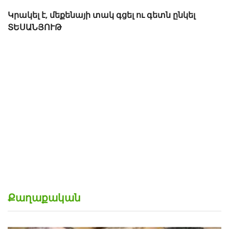
Կրակել է, մեքենայի տակ գցել ու գետն ընկել
ՏԵՍԱՆՅՈՒԹ
Քաղաքական