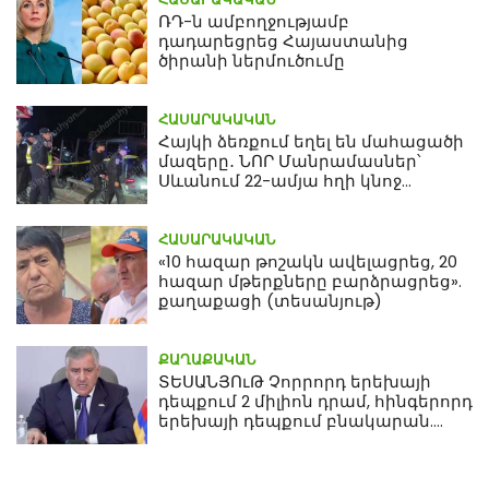
ՌԴ-ն ամբողջությամբ
դադարեցրեց Հայաստանից
ծիրանի ներմուծումը
ՀԱՍԱՐԱԿԱԿԱՆ
Հայկի ձեռքում եղել են մահացածի
մազերը․ ՆՈՐ Մանրամասներ՝
Սևանում 22-ամյա հղի կնոջ
մահվան դեպքից
ՀԱՍԱՐԱԿԱԿԱՆ
«10 հազար թոշակն ավելացրեց, 20
հազար մթերքները բարձրացրեց».
քաղաքացի (տեսանյութ)
ՔԱՂԱՔԱԿԱՆ
ՏԵՍԱՆՅՈւԹ Չորրորդ երեխայի
դեպքում 2 միլիոն դրամ, հինգերորդ
երեխայի դեպքում բնակարան.
Սամվել Կարապետյան