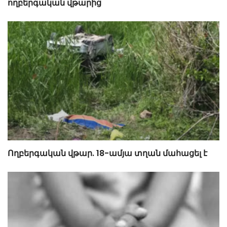
ողբերգական վթարից
Ողբերգական վթար. 18-ամյա տղան մահացել է