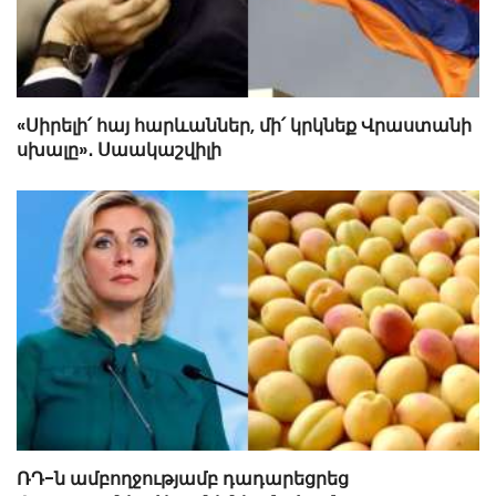
«Սիրելի՛ հայ հարևաններ, մի՛ կրկնեք Վրաստանի
սխալը»․ Սաակաշվիլի
ՌԴ-ն ամբողջությամբ դադարեցրեց