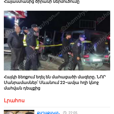
Հայաստանից ծիրանի ներմուծումը
Հայկի ձեռքում եղել են մահացածի մազերը․ ՆՈՐ
Մանրամասներ՝ Սևանում 22-ամյա հղի կնոջ
մահվան դեպքից
Լրահոս
22:05
ՔԱՂԱՔԱԿԱՆ