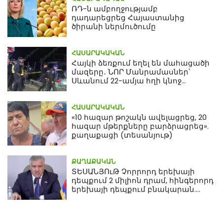
ՌԴ-ն ամբողջությամբ
դադարեցրեց Հայաստանից
ծիրանի ներմուծումը
ՀԱՍԱՐԱԿԱԿԱՆ
Հայկի ձեռքում եղել են մահացածի
մազերը․ ՆՈՐ Մանրամասներ՝
Սևանում 22-ամյա հղի կնոջ
մահվան դեպքից
ՀԱՍԱՐԱԿԱԿԱՆ
«10 հազար թոշակն ավելացրեց, 20
հազար մթերքները բարձրացրեց».
քաղաքացի (տեսանյութ)
ՔԱՂԱՔԱԿԱՆ
ՏԵՍԱՆՅՈւԹ Չորրորդ երեխայի
դեպքում 2 միլիոն դրամ, հինգերորդ
երեխայի դեպքում բնակարան.
Սամվել Կարապետյան