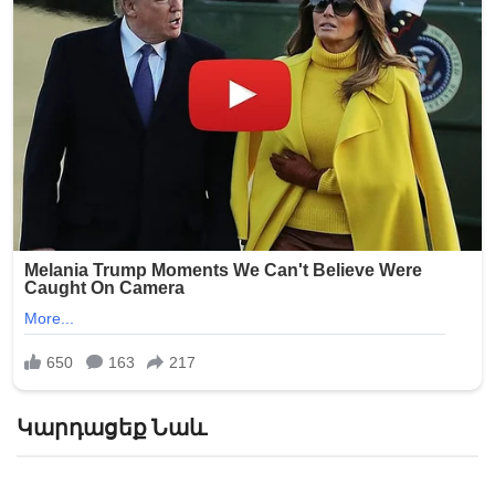
Կարդացեք Նաև