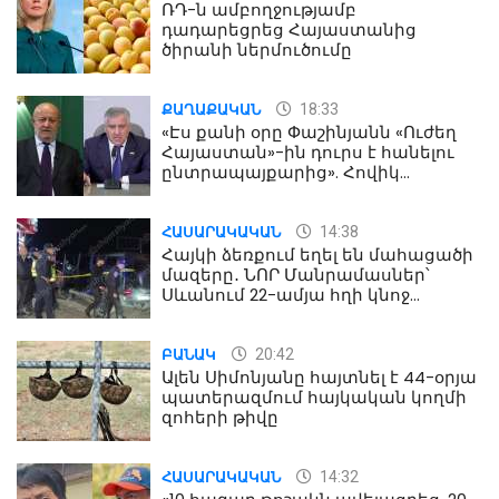
ՌԴ-ն ամբողջությամբ
դադարեցրեց Հայաստանից
ծիրանի ներմուծումը
18:33
ՔԱՂԱՔԱԿԱՆ
«Էս քանի օրը Փաշինյանն «Ուժեղ
Հայաստան»-ին դուրս է հանելու
ընտրապայքարից». Հովիկ
Աղազարյան
14:38
ՀԱՍԱՐԱԿԱԿԱՆ
Հայկի ձեռքում եղել են մահացածի
մազերը․ ՆՈՐ Մանրամասներ՝
Սևանում 22-ամյա հղի կնոջ
մահվան դեպքից
20:42
ԲԱՆԱԿ
Ալեն Սիմոնյանը հայտնել է 44-օրյա
պատերազմում հայկական կողմի
զոհերի թիվը
14:32
ՀԱՍԱՐԱԿԱԿԱՆ