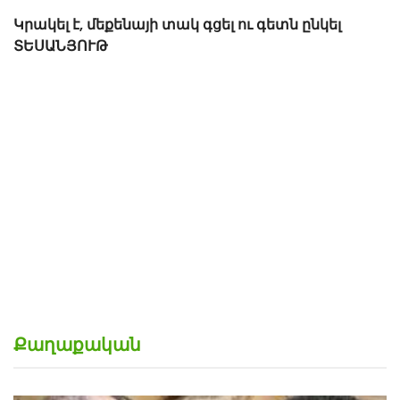
Կրակել է, մեքենայի տակ գցել ու գետն ընկել
ՏԵՍԱՆՅՈՒԹ
Քաղաքական