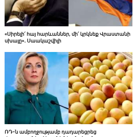
«Սիրելի՛ հայ հարևաններ, մի՛ կրկնեք Վրաստանի
սխալը»․ Սաակաշվիլի
ՌԴ-ն ամբողջությամբ դադարեցրեց