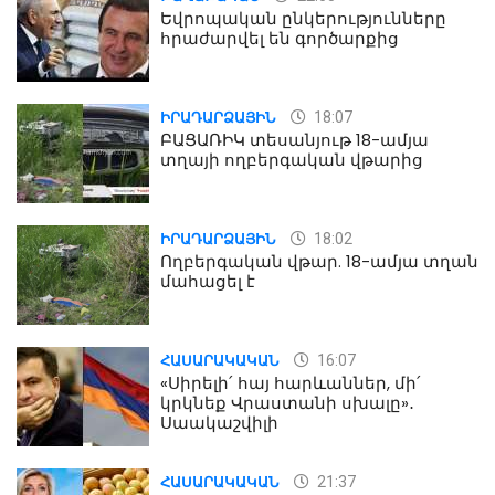
Եվրոպական ընկերությունները
հրաժարվել են գործարքից
18:07
ԻՐԱԴԱՐՁԱՅԻՆ
ԲԱՑԱՌԻԿ տեսանյութ 18-ամյա
տղայի ողբերգական վթարից
18:02
ԻՐԱԴԱՐՁԱՅԻՆ
Ողբերգական վթար. 18-ամյա տղան
մահացել է
16:07
ՀԱՍԱՐԱԿԱԿԱՆ
«Սիրելի՛ հայ հարևաններ, մի՛
կրկնեք Վրաստանի սխալը»․
Սաակաշվիլի
21:37
ՀԱՍԱՐԱԿԱԿԱՆ