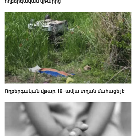
ողբերգական վթարից
Ողբերգական վթար. 18-ամյա տղան մահացել է