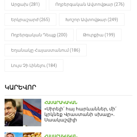
Արցախ (281)
Ողբերգական Ավտովթար (276)
Երկրաշարժ (265)
Խոշոր Ավտովթար (249)
Ողբերգական Դեպք (200)
Թուրքիա (199)
Եղանակը Հայաստանում (186)
Լույս Չի Լինելու (184)
ԿԱՐԵՎՈՐ
ՀԱՍԱՐԱԿԱԿԱՆ
«Սիրելի՛ հայ հարևաններ, մի՛
կրկնեք Վրաստանի սխալը»․
Սաակաշվիլի
ՀԱՍԱՐԱԿԱԿԱՆ