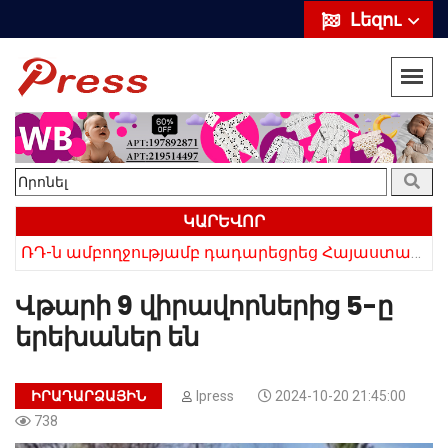
Լեզու
ԿԱՐԵՎՈՐ
«Սիրելի՛ հայ հարևաններ, մի՛ կրկնեք Վրաստանի սխալը»․ Սաակաշվիլի
ՌԴ-ն ամբողջությամբ դադարեցրեց Հայաստանից ծիրանի ներմուծումը
Վթարի 9 վիրավորներից 5-ը
երեխաներ են
ԻՐԱԴԱՐՁԱՅԻՆ
Ipress
2024-10-20 21:45:00
738