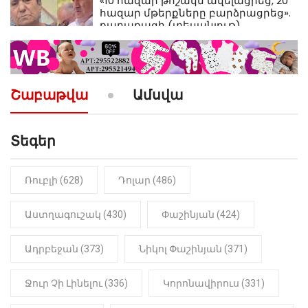
«10 հազար թոշակն ավելացրեց, 20
հազար մթերքները բարձրացրեց».
քաղաքացի (տեսանյութ)
10:52
ՔԱՂԱՔԱԿԱՆ
«Լեզվիդ տալու փոխարեն
արտաբերիր այս երկու
Շաբաթվա
Ամսվա
նախադասությունը»․ Իշխան
Սաղաթելյան (տեսանյութ)
Տեգեր
10:41
ՔԱՂԱՔԱԿԱՆ
«Կալուգացի Սամո՛, դու
օտարերկրյա անուղեղ լրտես ես».
Նիկոլ Փաշինյան
Ռուբլի (628)
Դոլար (486)
22:01
ԻՐԱԴԱՐՁԱՅԻՆ
Աստղագուշակ (430)
Փաշինյան (424)
«Նուբարաշեն» ՔԿՀ-ում
հայտնաբերվել է
Ադրբեջան (373)
Նիկոլ Փաշինյան (371)
մանկապղծության համար
դատապարտված տղամարդու
մարմինը
Ջուր Չի Լինելու (336)
Կորոնավիրուս (331)