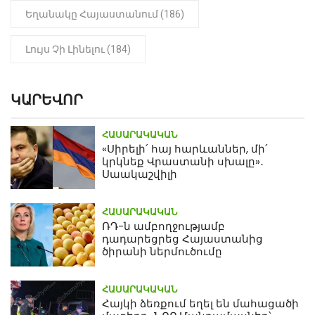
Եղանակը Հայաստանում (186)
Լույս Չի Լինելու (184)
ԿԱՐԵՎՈՐ
ՀԱՍԱՐԱԿԱԿԱՆ
«Սիրելի՛ հայ հարևաններ, մի՛
կրկնեք Վրաստանի սխալը»․
Սաակաշվիլի
ՀԱՍԱՐԱԿԱԿԱՆ
ՌԴ-ն ամբողջությամբ
դադարեցրեց Հայաստանից
ծիրանի ներմուծումը
ՀԱՍԱՐԱԿԱԿԱՆ
Հայկի ձեռքում եղել են մահացածի