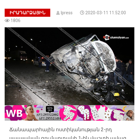
ԻՐԱԴԱՐՁԱՅԻՆ
Ipress
2020-03-11 11:52:00
1806
Ճանապարհային ոստիկանության 2-րդ
սպայական գումարտակի 1-ին վաշտի ավագ