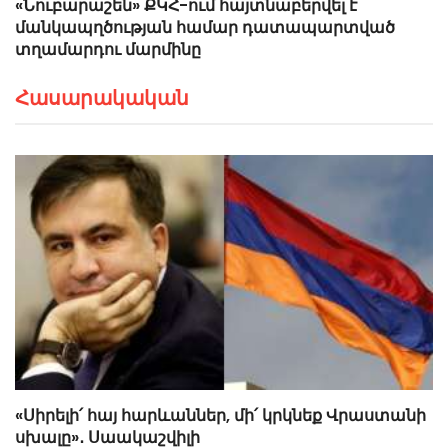
«Նուբարաշեն» ՔԿՀ-ում հայտնաբերվել է
մանկապղծության համար դատապարտված
տղամարդու մարմինը
Հասարակական
«Սիրելի՛ հայ հարևաններ, մի՛ կրկնեք Վրաստանի
սխալը»․ Սաակաշվիլի