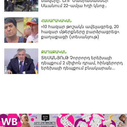
մազերը․ ՆՈՐ Մանրամասներ՝
Սևանում 22-ամյա հղի կնոջ
մահվան դեպքից
ՀԱՍԱՐԱԿԱԿԱՆ
«10 հազար թոշակն ավելացրեց, 20
հազար մթերքները բարձրացրեց».
քաղաքացի (տեսանյութ)
ՔԱՂԱՔԱԿԱՆ
ՏԵՍԱՆՅՈւԹ Չորրորդ երեխայի
դեպքում 2 միլիոն դրամ, հինգերորդ
երեխայի դեպքում բնակարան.
Սամվել Կարապետյան