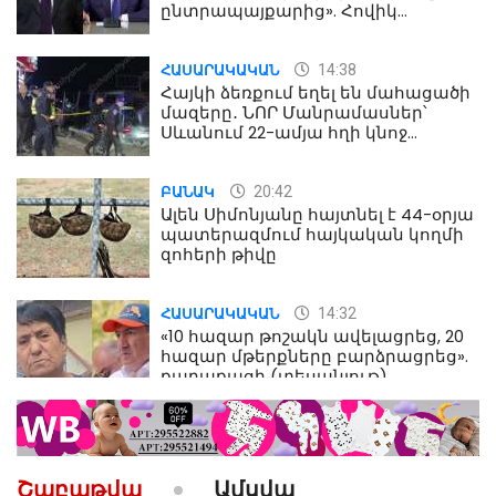
ընտրապայքարից». Հովիկ
Աղազարյան
14:38
ՀԱՍԱՐԱԿԱԿԱՆ
Հայկի ձեռքում եղել են մահացածի
մազերը․ ՆՈՐ Մանրամասներ՝
Սևանում 22-ամյա հղի կնոջ
մահվան դեպքից
20:42
ԲԱՆԱԿ
Ալեն Սիմոնյանը հայտնել է 44-օրյա
պատերազմում հայկական կողմի
զոհերի թիվը
14:32
ՀԱՍԱՐԱԿԱԿԱՆ
«10 հազար թոշակն ավելացրեց, 20
հազար մթերքները բարձրացրեց».
քաղաքացի (տեսանյութ)
10:52
ՔԱՂԱՔԱԿԱՆ
«Լեզվիդ տալու փոխարեն
արտաբերիր այս երկու
Շաբաթվա
Ամսվա