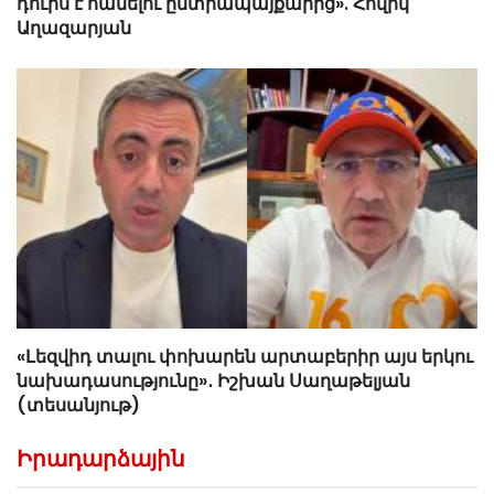
դուրս է հանելու ընտրապայքարից». Հովիկ
Աղազարյան
«Լեզվիդ տալու փոխարեն արտաբերիր այս երկու
նախադասությունը»․ Իշխան Սաղաթելյան
(տեսանյութ)
Իրադարձային