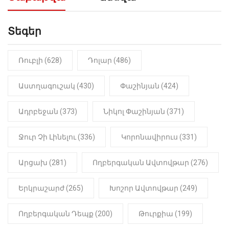
նախադասությունը»․ Իշխան
Սաղաթելյան (տեսանյութ)
Տեգեր
10:41
ՔԱՂԱՔԱԿԱՆ
«Կալուգացի Սամո՛, դու
օտարերկրյա անուղեղ լրտես ես».
Նիկոլ Փաշինյան
Ռուբլի (628)
Դոլար (486)
22:01
ԻՐԱԴԱՐՁԱՅԻՆ
Աստղագուշակ (430)
Փաշինյան (424)
«Նուբարաշեն» ՔԿՀ-ում
հայտնաբերվել է
Ադրբեջան (373)
Նիկոլ Փաշինյան (371)
մանկապղծության համար
դատապարտված տղամարդու
մարմինը
Ջուր Չի Լինելու (336)
Կորոնավիրուս (331)
Արցախ (281)
Ողբերգական Ավտովթար (276)
Երկրաշարժ (265)
Խոշոր Ավտովթար (249)
Ողբերգական Դեպք (200)
Թուրքիա (199)