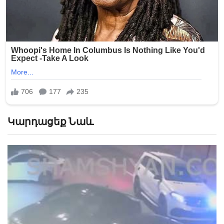
Կարդացեք Նաև
«Թուրքերը բացում են». Ինչ շշնջաց Միրզոյանը
Փաշինյանի ականջին ՏԵՍԱՆՅՈՒԹ