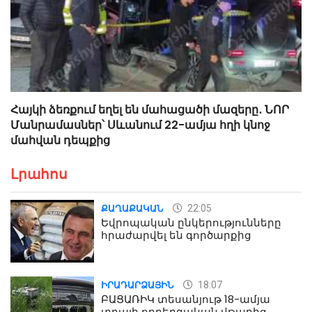
Հայկի ձեռքում եղել են մահացածի մազերը․ ՆՈՐ
Մանրամասներ՝ Սևանում 22-ամյա հղի կնոջ
մահվան դեպքից
Լրահոս
22:05
ՔԱՂԱՔԱԿԱՆ
Եվրոպական ընկերությունները
հրաժարվել են գործարքից
18:07
ԻՐԱԴԱՐՁԱՅԻՆ
ԲԱՑԱՌԻԿ տեսանյութ 18-ամյա
տղայի ողբերգական վթարից