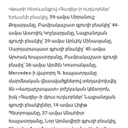
Վթարի հետևանքով «Գազել»-ի ուղևորներ՝
Երևանի բնակիչ,
59-ամյա Սիրանուշ
Քոչարյանը, Բամբակաշատ գյուղի բնակիչ՝ 44-
ամյա Աստղիկ Կոշկարյանը, Նալբանդյան
գյուղի բնակիչ՝ 29-ամյա Արևիկ Մինասյանը,
Սարդարապատ գյուղի բնակիչ՝ 45-ամյա
Արտակ Խաչատրյանը, Բամբակաշատ գյուղի
բնաիչ՝ 26-ամյա Արմեն Կոստանյանը,
Mercedes-ի վարորդ Գ. Խաչատրյանը
մարմնական վնասվածքներով տեղափոխվել
են «Վաղարշապատ» բժշկական կենտրոն,
իսկ «Գազել»-ի մյուս ուղևորներ՝ Նալբանդյան
գյուղի բնակիչներ, 14-ամյա Լիլիթ
Պետրոսյանը, 37-ամյա Անահիտ
Խաչատրյանը, Նոր Արմավիրի գյուղի բնակիչ,