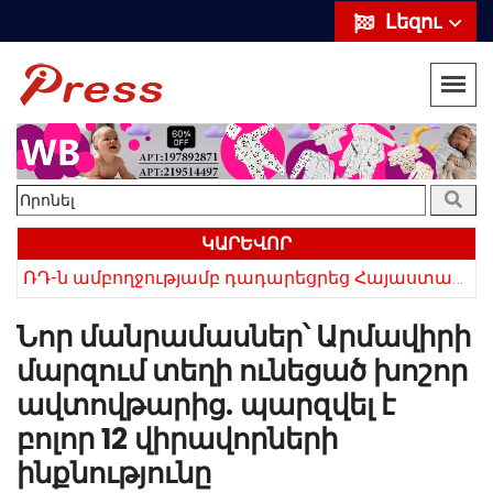
Լեզու
ԿԱՐԵՎՈՐ
ՌԴ-ն ամբողջությամբ դադարեցրեց Հայաստանից ծիրանի ներմուծումը
Հայկի ձեռքում եղել են մահացածի մազերը․ ՆՈՐ Մանրամասներ՝ Սևանում 22-ամյա հղի կնոջ մահվան դեպքից
Նոր մանրամասներ՝ Արմավիրի
մարզում տեղի ունեցած խոշոր
ավտովթարից. պարզվել է
բոլոր 12 վիրավորների
ինքնությունը