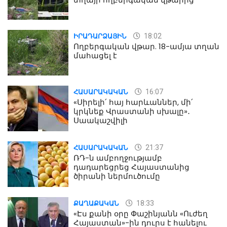
18:02
ԻՐԱԴԱՐՁԱՅԻՆ
Ողբերգական վթար. 18-ամյա տղան
մահացել է
16:07
ՀԱՍԱՐԱԿԱԿԱՆ
«Սիրելի՛ հայ հարևաններ, մի՛
կրկնեք Վրաստանի սխալը»․
Սաակաշվիլի
21:37
ՀԱՍԱՐԱԿԱԿԱՆ
ՌԴ-ն ամբողջությամբ
դադարեցրեց Հայաստանից
ծիրանի ներմուծումը
18:33
ՔԱՂԱՔԱԿԱՆ
«Էս քանի օրը Փաշինյանն «Ուժեղ
Հայաստան»-ին դուրս է հանելու