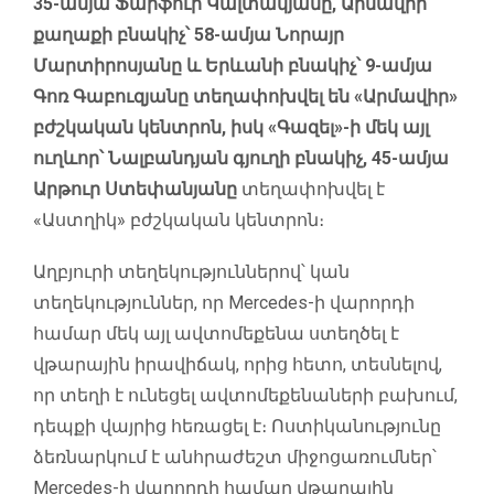
35-ամյա Ֆարֆուր Կալտակյանը, Արմավիր
քաղաքի բնակիչ՝ 58-ամյա Նորայր
Մարտիրոսյանը և Երևանի բնակիչ՝ 9-ամյա
Գոռ Գաբուզյանը տեղափոխվել են «Արմավիր»
բժշկական կենտրոն, իսկ «Գազել»-ի մեկ այլ
ուղևոր՝ Նալբանդյան գյուղի բնակիչ, 45-ամյա
Արթուր Ստեփանյանը
տեղափոխվել է
«Աստղիկ» բժշկական կենտրոն։
Աղբյուրի տեղեկություններով՝ կան
տեղեկություններ, որ Mercedes-ի վարորդի
համար մեկ այլ ավտոմեքենա ստեղծել է
վթարային իրավիճակ, որից հետո, տեսնելով,
որ տեղի է ունեցել ավտոմեքենաների բախում,
դեպքի վայրից հեռացել է։ Ոստիկանությունը
ձեռնարկում է անհրաժեշտ միջոցառումներ՝
Mercedes-ի վարորդի համար վթարային