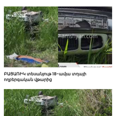
ԲԱՑԱՌԻԿ տեսանյութ 18-ամյա տղայի
ողբերգական վթարից