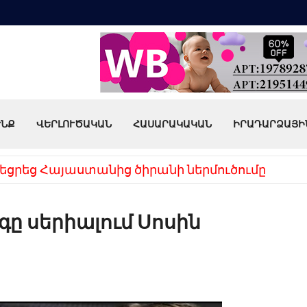
ՒՆՔ
ՎԵՐԼՈՒԾԱԿԱՆ
ՀԱՍԱՐԱԿԱԿԱՆ
ԻՐԱԴԱՐՁԱՅԻ
եցրեց Հայաստանից ծիրանի ներմուծումը
գը սերիալում Սոսին