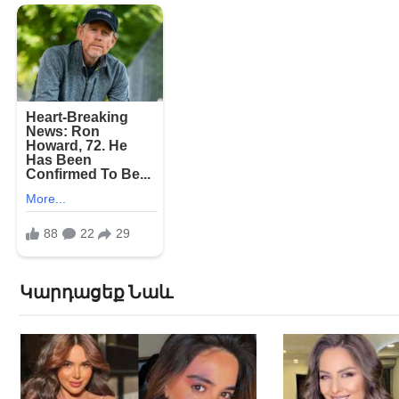
Կարդացեք Նաև