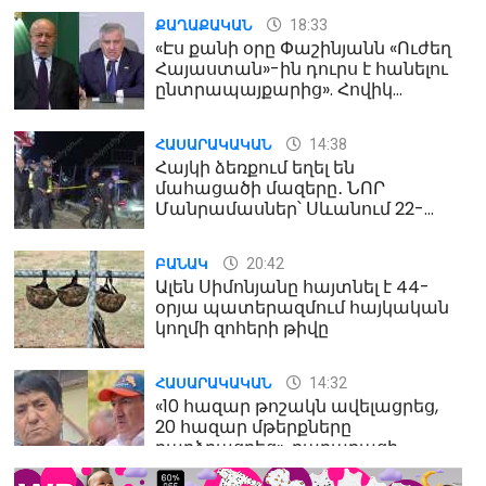
18:33
ՔԱՂԱՔԱԿԱՆ
«Էս քանի օրը Փաշինյանն «Ուժեղ
Հայաստան»-ին դուրս է հանելու
ընտրապայքարից». Հովիկ
Աղազարյան
14:38
ՀԱՍԱՐԱԿԱԿԱՆ
Հայկի ձեռքում եղել են
մահացածի մազերը․ ՆՈՐ
Մանրամասներ՝ Սևանում 22-
ամյա հղի կնոջ մահվան դեպքից
20:42
ԲԱՆԱԿ
Ալեն Սիմոնյանը հայտնել է 44-
օրյա պատերազմում հայկական
կողմի զոհերի թիվը
14:32
ՀԱՍԱՐԱԿԱԿԱՆ
«10 հազար թոշակն ավելացրեց,
20 հազար մթերքները
բարձրացրեց». քաղաքացի
(տեսանյութ)