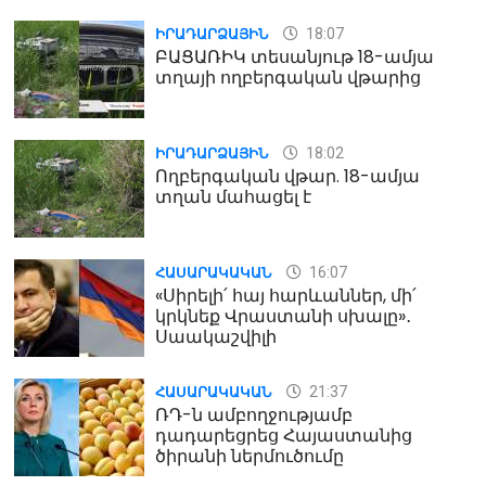
18:07
ԻՐԱԴԱՐՁԱՅԻՆ
ԲԱՑԱՌԻԿ տեսանյութ 18-ամյա
տղայի ողբերգական վթարից
18:02
ԻՐԱԴԱՐՁԱՅԻՆ
Ողբերգական վթար. 18-ամյա
տղան մահացել է
16:07
ՀԱՍԱՐԱԿԱԿԱՆ
«Սիրելի՛ հայ հարևաններ, մի՛
կրկնեք Վրաստանի սխալը»․
Սաակաշվիլի
21:37
ՀԱՍԱՐԱԿԱԿԱՆ
ՌԴ-ն ամբողջությամբ
դադարեցրեց Հայաստանից
ծիրանի ներմուծումը