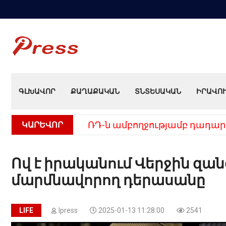
ԳԼԽԱՎՈՐ
ՔԱՂԱՔԱԿԱՆ
ՏՆՏԵՍԱԿԱՆ
ԻՐԱՎՈ
ԿԱՐԵՎՈՐ
ՌԴ-ն ամբողջությամբ դադար
Ով է իրականում Վերջին զան
մարմնավորող դերասանը
LIFE
Ipress
2025-01-13 11:28:00
2541