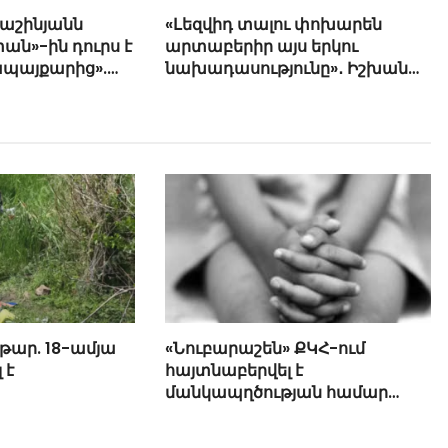
Փաշինյանն
«Լեզվիդ տալու փոխարեն
ան»-ին դուրս է
արտաբերիր այս երկու
ապայքարից».
նախադասությունը»․ Իշխան
յան
Սաղաթելյան (տեսանյութ)
թար. 18-ամյա
«Նուբարաշեն» ՔԿՀ-ում
 է
հայտնաբերվել է
մանկապղծության համար
դատապարտված տղամարդու
մարմինը