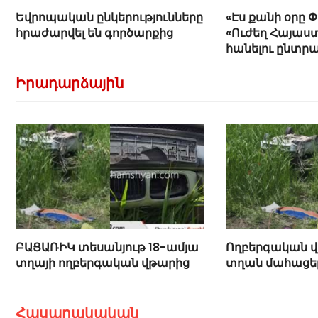
Եվրոպական ընկերությունները
«Էս քանի օրը 
հրաժարվել են գործարքից
«Ուժեղ Հայաստ
հանելու ընտր
Հովիկ Աղազար
Իրադարձային
ԲԱՑԱՌԻԿ տեսանյութ 18-ամյա
Ողբերգական վ
տղայի ողբերգական վթարից
տղան մահացել
Հասարակական