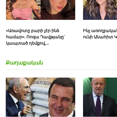
«Առավոտը բարի չէր ինձ
Ինչ առողջակա
համար». Ռոզա Դավթյանը`
ունի Անահիտ 
կապտած դեմքով,
հիվանդանոցում է. Ինչ է
պատահել
Քաղաքական