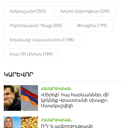
Երկրաշարժ (265)
Խոշոր Ավտովթար (249)
Ողբերգական Դեպք (200)
Թուրքիա (199)
Եղանակը Հայաստանում (186)
Լույս Չի Լինելու (184)
ԿԱՐԵՎՈՐ
ՀԱՍԱՐԱԿԱԿԱՆ
«Սիրելի՛ հայ հարևաններ, մի՛
կրկնեք Վրաստանի սխալը»․
Սաակաշվիլի
ՀԱՍԱՐԱԿԱԿԱՆ
ՌԴ-ն ամբողջությամբ