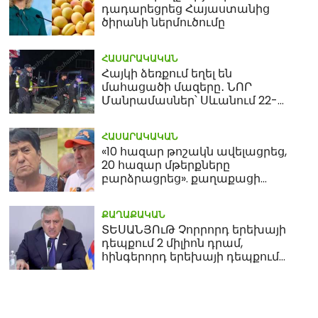
դադարեցրեց Հայաստանից
ծիրանի ներմուծումը
ՀԱՍԱՐԱԿԱԿԱՆ
Հայկի ձեռքում եղել են
մահացածի մազերը․ ՆՈՐ
Մանրամասներ՝ Սևանում 22-
ամյա հղի կնոջ մահվան դեպքից
ՀԱՍԱՐԱԿԱԿԱՆ
«10 հազար թոշակն ավելացրեց,
20 հազար մթերքները
բարձրացրեց». քաղաքացի
(տեսանյութ)
ՔԱՂԱՔԱԿԱՆ
ՏԵՍԱՆՅՈւԹ Չորրորդ երեխայի
դեպքում 2 միլիոն դրամ,
հինգերորդ երեխայի դեպքում
բնակարան. Սամվել
Կարապետյան
Պատասխան պիտի տա. Բեն
ՍԿԱՆԴԱԼ. 3 հա
Ավետիսյանն ու Դիանա
բացահայտել եմ,