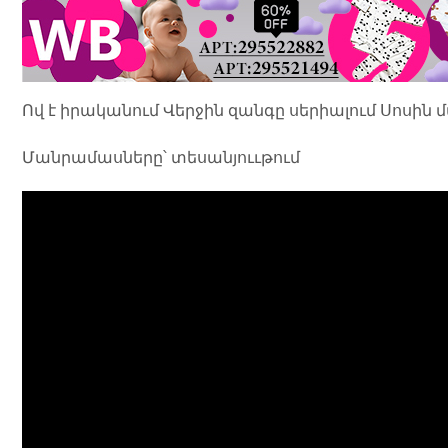
Ով է իրականում Վերջին զանգը սերիալում Սոսին
Մանրամասները՝ տեսանյոււթում