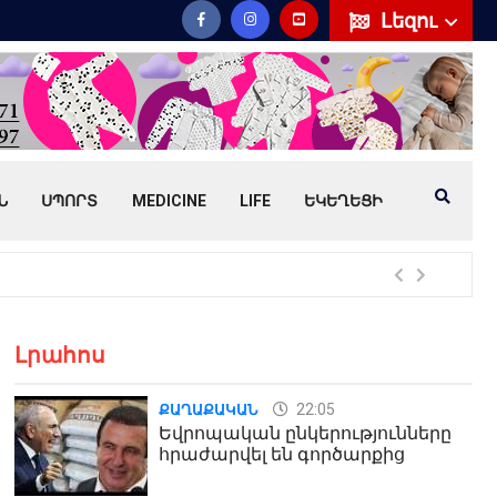
Լեզու
Ն
ՍՊՈՐՏ
MEDICINE
LIFE
ԵԿԵՂԵՑԻ
Հայ
Լրահոս
22:05
ՔԱՂԱՔԱԿԱՆ
Եվրոպական ընկերությունները
հրաժարվել են գործարքից