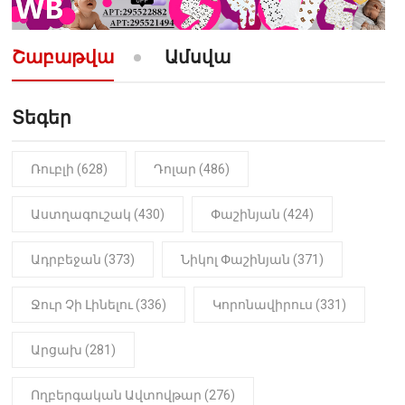
10:52
ՔԱՂԱՔԱԿԱՆ
«Լեզվիդ տալու փոխարեն
արտաբերիր այս երկու
Շաբաթվա
Ամսվա
նախադասությունը»․ Իշխան
Սաղաթելյան (տեսանյութ)
Տեգեր
10:41
ՔԱՂԱՔԱԿԱՆ
«Կալուգացի Սամո՛, դու
օտարերկրյա անուղեղ լրտես ես».
Նիկոլ Փաշինյան
Ռուբլի (628)
Դոլար (486)
22:01
ԻՐԱԴԱՐՁԱՅԻՆ
Աստղագուշակ (430)
Փաշինյան (424)
«Նուբարաշեն» ՔԿՀ-ում
հայտնաբերվել է
Ադրբեջան (373)
Նիկոլ Փաշինյան (371)
մանկապղծության համար
դատապարտված տղամարդու
մարմինը
Ջուր Չի Լինելու (336)
Կորոնավիրուս (331)
Արցախ (281)
Ողբերգական Ավտովթար (276)