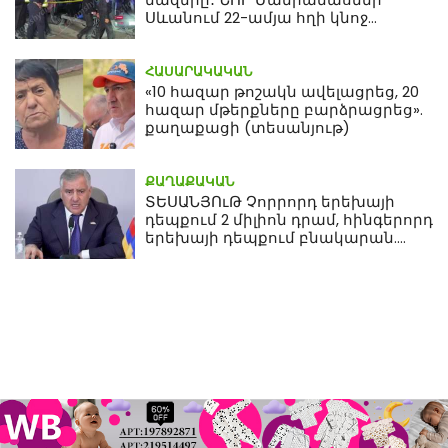
Սևանում 22-ամյա հղի կնոջ
մահվան դեպքից
ՀԱՍԱՐԱԿԱԿԱՆ
«10 հազար թոշակն ավելացրեց, 20
հազար մթերքները բարձրացրեց».
քաղաքացի (տեսանյութ)
ՔԱՂԱՔԱԿԱՆ
ՏԵՍԱՆՅՈւԹ Չորրորդ երեխայի
դեպքում 2 միլիոն դրամ, հինգերորդ
երեխայի դեպքում բնակարան.
Սամվել Կարապետյան