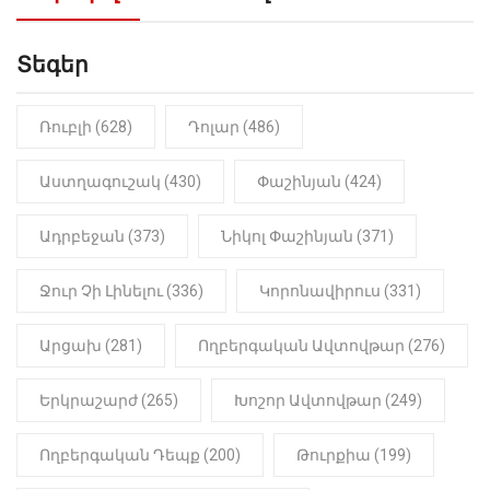
Սաղաթելյան (տեսանյութ)
Տեգեր
10:41
ՔԱՂԱՔԱԿԱՆ
«Կալուգացի Սամո՛, դու
օտարերկրյա անուղեղ լրտես ես».
Նիկոլ Փաշինյան
Ռուբլի (628)
Դոլար (486)
22:01
ԻՐԱԴԱՐՁԱՅԻՆ
Աստղագուշակ (430)
Փաշինյան (424)
«Նուբարաշեն» ՔԿՀ-ում
հայտնաբերվել է
Ադրբեջան (373)
Նիկոլ Փաշինյան (371)
մանկապղծության համար
դատապարտված տղամարդու
մարմինը
Ջուր Չի Լինելու (336)
Կորոնավիրուս (331)
Արցախ (281)
Ողբերգական Ավտովթար (276)
Երկրաշարժ (265)
Խոշոր Ավտովթար (249)
Ողբերգական Դեպք (200)
Թուրքիա (199)