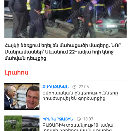
Հայկի ձեռքում եղել են մահացածի մազերը․ ՆՈՐ
Մանրամասներ՝ Սևանում 22-ամյա հղի կնոջ
մահվան դեպքից
Լրահոս
22:05
ՔԱՂԱՔԱԿԱՆ
Եվրոպական ընկերությունները
հրաժարվել են գործարքից
18:07
ԻՐԱԴԱՐՁԱՅԻՆ
ԲԱՑԱՌԻԿ տեսանյութ 18-ամյա
տղայի ողբերգական վթարից