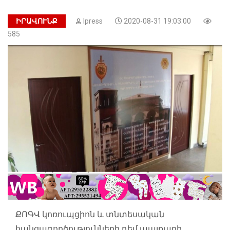
ԻՐԱՎՈՒՆՔ
Ipress
2020-08-31 19:03:00
585
ՔՈԳՎ կոռուպցիոն և տնտեսական
հանցագործությունների դեմ պայքարի