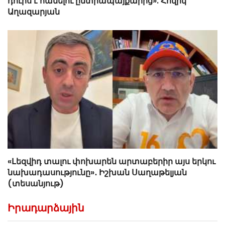
դուրս է հանելու ընտրապայքարից». Հովիկ
Աղազարյան
«Լեզվիդ տալու փոխարեն արտաբերիր այս երկու
նախադասությունը»․ Իշխան Սաղաթելյան
(տեսանյութ)
Իրադարձային