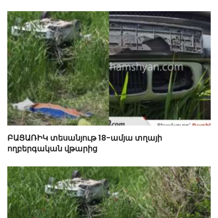
ԲԱՑԱՌԻԿ տեսանյութ 18-ամյա տղայի
ողբերգական վթարից