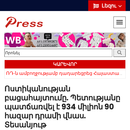
Լեզու
ԿԱՐԵՎՈՐ
ՌԴ-ն ամբողջությամբ դադարեցրեց Հայաստանից ծիրանի ներմուծումը
Հայկի ձեռքում եղել են մահացածի մազերը․ ՆՈՐ Մանրամասներ՝ Սևանում 22-ամյա հղի կնոջ մահվան դեպքից
Ոստիկանության
բացահայտումը. Պետությանը
պատճառվել է 934 միլիոն 90
հազար դրամի վնաս.
Տեսանյութ