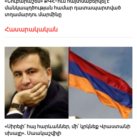
«Նուբարաշեն» ՔԿՀ-ում հայտնաբերվել է
մանկապղծության համար դատապարտված
տղամարդու մարմինը
Հասարակական
«Սիրելի՛ հայ հարևաններ, մի՛ կրկնեք Վրաստանի
սխալը»․ Սաակաշվիլի