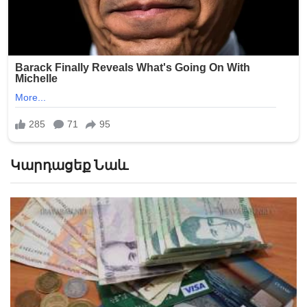
Կարդացեք Նաև
Որքան ժամանակ է պահպանվում վարկային
«վատ» պատմությունը