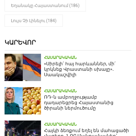
Եղանակը Հայաստանում (186)
Լույս Չի Լինելու (184)
ԿԱՐԵՎՈՐ
ՀԱՍԱՐԱԿԱԿԱՆ
«Սիրելի՛ հայ հարևաններ, մի՛
կրկնեք Վրաստանի սխալը»․
Սաակաշվիլի
ՀԱՍԱՐԱԿԱԿԱՆ
ՌԴ-ն ամբողջությամբ
դադարեցրեց Հայաստանից
ծիրանի ներմուծումը
ՀԱՍԱՐԱԿԱԿԱՆ
Հայկի ձեռքում եղել են մահացածի
մազերը․ ՆՈՐ Մանրամասներ՝