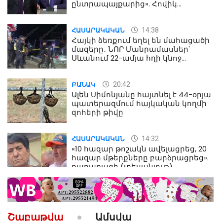
ընտրապայքարից». Հովիկ
Աղազարյան
14:38
ՀԱՍԱՐԱԿԱԿԱՆ
Հայկի ձեռքում եղել են մահացածի
մազերը․ ՆՈՐ Մանրամասներ՝
Սևանում 22-ամյա հղի կնոջ
մահվան դեպքից
20:42
ԲԱՆԱԿ
Ալեն Սիմոնյանը հայտնել է 44-օրյա
պատերազմում հայկական կողմի
զոհերի թիվը
14:32
ՀԱՍԱՐԱԿԱԿԱՆ
«10 հազար թոշակն ավելացրեց, 20
հազար մթերքները բարձրացրեց».
քաղաքացի (տեսանյութ)
10:52
ՔԱՂԱՔԱԿԱՆ
«Լեզվիդ տալու փոխարեն
արտաբերիր այս երկու
Շաբաթվա
Ամսվա
նախադասությունը»․ Իշխան