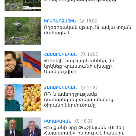
18:02
ԻՐԱԴԱՐՁԱՅԻՆ
Ողբերգական վթար. 18-ամյա տղան
մահացել է
16:07
ՀԱՍԱՐԱԿԱԿԱՆ
«Սիրելի՛ հայ հարևաններ, մի՛
կրկնեք Վրաստանի սխալը»․
Սաակաշվիլի
21:37
ՀԱՍԱՐԱԿԱԿԱՆ
ՌԴ-ն ամբողջությամբ
դադարեցրեց Հայաստանից
ծիրանի ներմուծումը
18:33
ՔԱՂԱՔԱԿԱՆ
«Էս քանի օրը Փաշինյանն «Ուժեղ
Հայաստան»-ին դուրս է հանելու