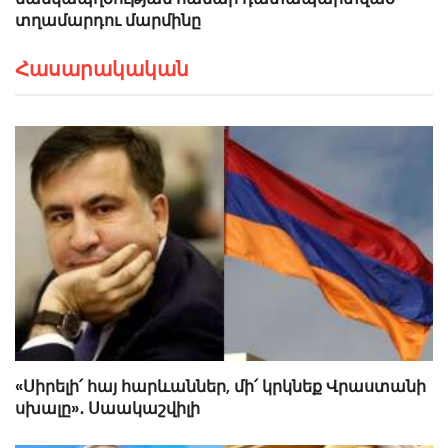
տղամարդու մարմինը
Հասարակական
«Սիրելի՛ հայ հարևաններ, մի՛ կրկնեք Վրաստանի
սխալը»․ Սաակաշվիլի