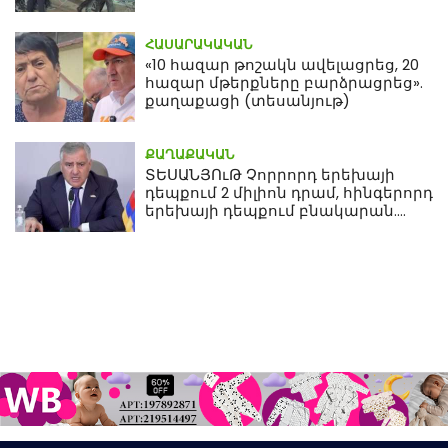
մահվան դեպքից
ՀԱՍԱՐԱԿԱԿԱՆ
«10 հազար թոշակն ավելացրեց, 20
հազար մթերքները բարձրացրեց».
քաղաքացի (տեսանյութ)
ՔԱՂԱՔԱԿԱՆ
ՏԵՍԱՆՅՈւԹ Չորրորդ երեխայի
դեպքում 2 միլիոն դրամ, հինգերորդ
երեխայի դեպքում բնակարան.
Սամվել Կարապետյան