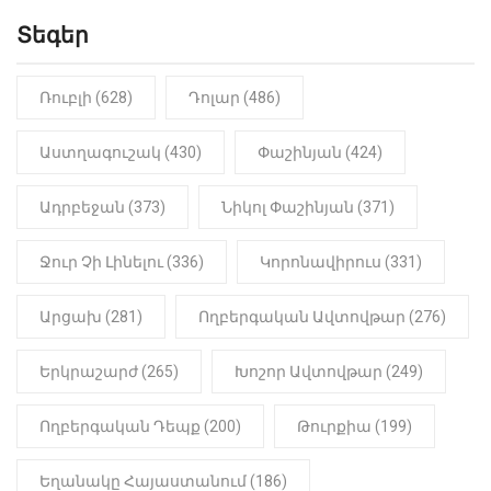
Տեգեր
10:41
ՔԱՂԱՔԱԿԱՆ
«Կալուգացի Սամո՛, դու
օտարերկրյա անուղեղ լրտես ես».
Նիկոլ Փաշինյան
Ռուբլի (628)
Դոլար (486)
22:01
ԻՐԱԴԱՐՁԱՅԻՆ
Աստղագուշակ (430)
Փաշինյան (424)
«Նուբարաշեն» ՔԿՀ-ում
հայտնաբերվել է
Ադրբեջան (373)
Նիկոլ Փաշինյան (371)
մանկապղծության համար
դատապարտված տղամարդու
մարմինը
Ջուր Չի Լինելու (336)
Կորոնավիրուս (331)
Արցախ (281)
Ողբերգական Ավտովթար (276)
Երկրաշարժ (265)
Խոշոր Ավտովթար (249)
Ողբերգական Դեպք (200)
Թուրքիա (199)
Եղանակը Հայաստանում (186)