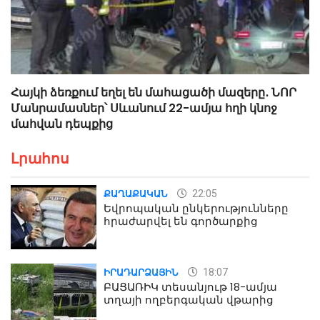
Հայկի ձեռքում եղել են մահացածի մազերը․ ՆՈՐ
Մանրամասներ՝ Սևանում 22-ամյա հղի կնոջ
մահվան դեպքից
Լրահոս
22:05
ՔԱՂԱՔԱԿԱՆ
Եվրոպական ընկերությունները
հրաժարվել են գործարքից
18:07
ԻՐԱԴԱՐՁԱՅԻՆ
ԲԱՑԱՌԻԿ տեսանյութ 18-ամյա
տղայի ողբերգական վթարից