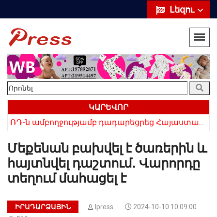
Լեզու
ԿԱՐԵՎՈՐ
ՌԴ-ն ամբողջությամբ դադարեցրեց Հայաստանից ծիրանի ներմուծումը
Հայկի ձեռքում եղել են մահացածի մազերը․ ՆՈՐ Մանրամասներ՝ Սևանում 22-ամյա հղի կնոջ մահվան դեպքից
Մեքենան բախվել է ծառերին և
հայտնվել դաշտում․ Վարորդը
տեղում մահացել է
ԻՐԱԴԱՐՁԱՅԻՆ
Ipress
2024-10-10 10:09:00