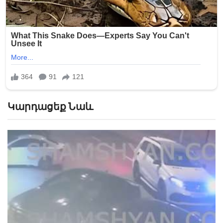
Կարդացեք Նաև
«Թուրքերը բացում են». Ինչ շշնջաց Միրզոյանը
Փաշինյանի ականջին ՏԵՍԱՆՅՈՒԹ