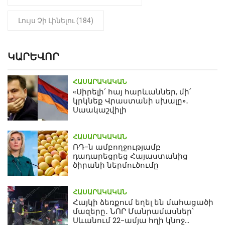
Լույս Չի Լինելու (184)
ԿԱՐԵՎՈՐ
ՀԱՍԱՐԱԿԱԿԱՆ
«Սիրելի՛ հայ հարևաններ, մի՛
կրկնեք Վրաստանի սխալը»․
Սաակաշվիլի
ՀԱՍԱՐԱԿԱԿԱՆ
ՌԴ-ն ամբողջությամբ
դադարեցրեց Հայաստանից
ծիրանի ներմուծումը
ՀԱՍԱՐԱԿԱԿԱՆ
Հայկի ձեռքում եղել են մահացածի
մազերը․ ՆՈՐ Մանրամասներ՝
Սևանում 22-ամյա հղի կնոջ