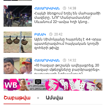
14:38
ՀԱՍԱՐԱԿԱԿԱՆ
Հայկի ձեռքում եղել են մահացածի
մազերը․ ՆՈՐ Մանրամասներ՝
Սևանում 22-ամյա հղի կնոջ
մահվան դեպքից
20:42
ԲԱՆԱԿ
Ալեն Սիմոնյանը հայտնել է 44-օրյա
պատերազմում հայկական կողմի
զոհերի թիվը
14:32
ՀԱՍԱՐԱԿԱԿԱՆ
«10 հազար թոշակն ավելացրեց, 20
հազար մթերքները բարձրացրեց».
քաղաքացի (տեսանյութ)
10:52
ՔԱՂԱՔԱԿԱՆ
«Լեզվիդ տալու փոխարեն
արտաբերիր այս երկու
Շաբաթվա
Ամսվա
նախադասությունը»․ Իշխան
Սաղաթելյան (տեսանյութ)