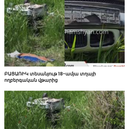
ԲԱՑԱՌԻԿ տեսանյութ 18-ամյա տղայի
ողբերգական վթարից