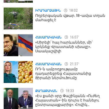
18:02
ԻՐԱԴԱՐՁԱՅԻՆ
Ողբերգական վթար. 18-ամյա տղան
մահացել է
16:07
ՀԱՍԱՐԱԿԱԿԱՆ
«Սիրելի՛ հայ հարևաններ, մի՛
կրկնեք Վրաստանի սխալը»․
Սաակաշվիլի
21:37
ՀԱՍԱՐԱԿԱԿԱՆ
ՌԴ-ն ամբողջությամբ
դադարեցրեց Հայաստանից
ծիրանի ներմուծումը
18:33
ՔԱՂԱՔԱԿԱՆ
«Էս քանի օրը Փաշինյանն «Ուժեղ
Հայաստան»-ին դուրս է հանելու
ընտրապայքարից». Հովիկ
Աղազարյան