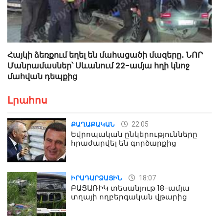
Հայկի ձեռքում եղել են մահացածի մազերը․ ՆՈՐ
Մանրամասներ՝ Սևանում 22-ամյա հղի կնոջ
մահվան դեպքից
Լրահոս
22:05
ՔԱՂԱՔԱԿԱՆ
Եվրոպական ընկերությունները
հրաժարվել են գործարքից
18:07
ԻՐԱԴԱՐՁԱՅԻՆ
ԲԱՑԱՌԻԿ տեսանյութ 18-ամյա
տղայի ողբերգական վթարից