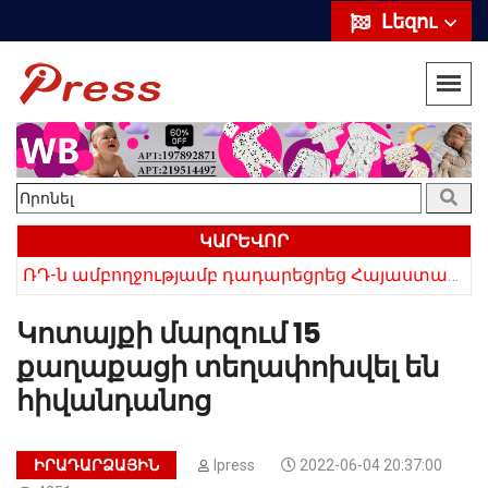
Լեզու
ԿԱՐԵՎՈՐ
ՌԴ-ն ամբողջությամբ դադարեցրեց Հայաստանից ծիրանի ներմուծումը
Հայկի ձեռքում եղել են մահացածի մազերը․ ՆՈՐ Մանրամասներ՝ Սևանում 22-ամյա հղի կնոջ մահվան դեպքից
Կոտայքի մարզում 15
քաղաքացի տեղափոխվել են
հիվանդանոց
ԻՐԱԴԱՐՁԱՅԻՆ
Ipress
2022-06-04 20:37:00