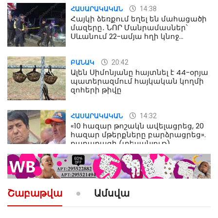
14:38
ՀԱՍԱՐԱԿԱԿԱՆ
Հայկի ձեռքում եղել են մահացածի
մազերը․ ՆՈՐ Մանրամասներ՝
Սևանում 22-ամյա հղի կնոջ
մահվան դեպքից
20:42
ԲԱՆԱԿ
Ալեն Սիմոնյանը հայտնել է 44-օրյա
պատերազմում հայկական կողմի
զոհերի թիվը
14:32
ՀԱՍԱՐԱԿԱԿԱՆ
«10 հազար թոշակն ավելացրեց, 20
հազար մթերքները բարձրացրեց».
քաղաքացի (տեսանյութ)
10:52
ՔԱՂԱՔԱԿԱՆ
«Լեզվիդ տալու փոխարեն
արտաբերիր այս երկու
Շաբաթվա
Ամսվա
նախադասությունը»․ Իշխան
Սաղաթելյան (տեսանյութ)