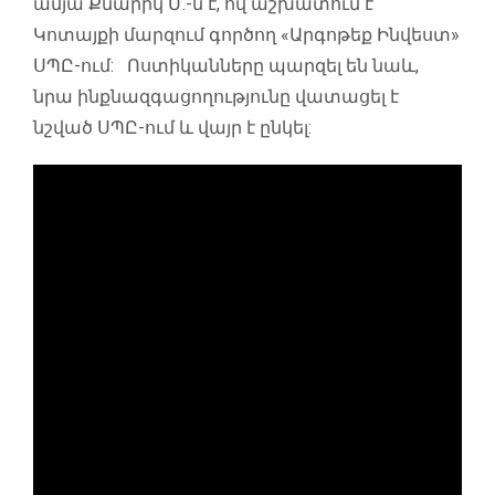
ամյա Քնարիկ Մ.-ն է, ով աշխատում է
Կոտայքի մարզում գործող «Արգոթեք Ինվեստ»
ՍՊԸ-ում: Ոստիկանները պարզել են նաև,
նրա ինքնազգացողությունը վատացել է
նշված ՍՊԸ-ում և վայր է ընկել: