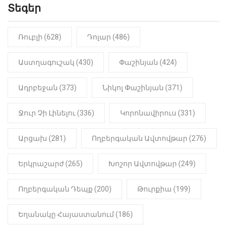
Տեգեր
10:41
ՔԱՂԱՔԱԿԱՆ
«Կալուգացի Սամո՛, դու
օտարերկրյա անուղեղ լրտես ես».
Նիկոլ Փաշինյան
Ռուբլի (628)
Դոլար (486)
22:01
ԻՐԱԴԱՐՁԱՅԻՆ
Աստղագուշակ (430)
Փաշինյան (424)
«Նուբարաշեն» ՔԿՀ-ում
հայտնաբերվել է
Ադրբեջան (373)
Նիկոլ Փաշինյան (371)
մանկապղծության համար
դատապարտված տղամարդու
մարմինը
Ջուր Չի Լինելու (336)
Կորոնավիրուս (331)
Արցախ (281)
Ողբերգական Ավտովթար (276)
Երկրաշարժ (265)
Խոշոր Ավտովթար (249)
Ողբերգական Դեպք (200)
Թուրքիա (199)
Եղանակը Հայաստանում (186)