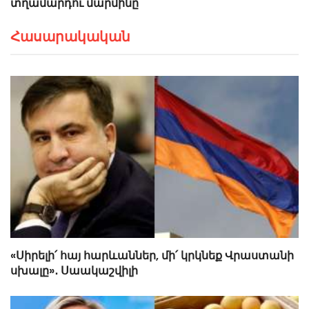
տղամարդու մարմինը
Հասարակական
«Սիրելի՛ հայ հարևաններ, մի՛ կրկնեք Վրաստանի
սխալը»․ Սաակաշվիլի