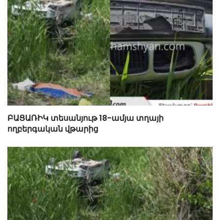
ԲԱՑԱՌԻԿ տեսանյութ 18-ամյա տղայի
ողբերգական վթարից