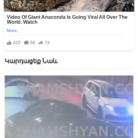
Կարդացեք Նաև
«Թուրքերը բացում են». Ինչ շշնջաց Միրզոյանը
Փաշինյանի ականջին ՏԵՍԱՆՅՈՒԹ