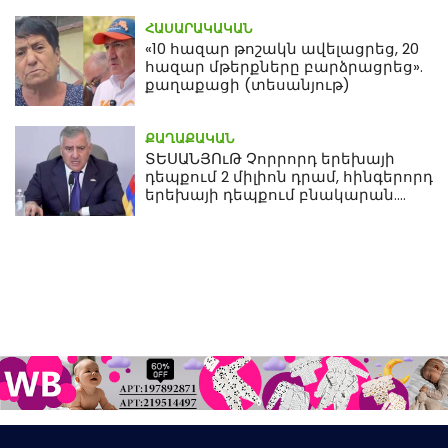
ՀԱՍԱՐԱԿԱԿԱՆ
«10 հազար թոշակն ավելացրեց, 20
հազար մթերքները բարձրացրեց».
քաղաքացի (տեսանյութ)
ՔԱՂԱՔԱԿԱՆ
ՏԵՍԱՆՅՈւԹ Չորրորդ երեխայի
դեպքում 2 միլիոն դրամ, հինգերորդ
երեխայի դեպքում բնակարան.
Սամվել Կարապետյան