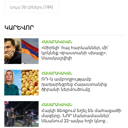
Լույս Չի Լինելու (184)
ԿԱՐԵՎՈՐ
ՀԱՍԱՐԱԿԱԿԱՆ
«Սիրելի՛ հայ հարևաններ, մի՛
կրկնեք Վրաստանի սխալը»․
Սաակաշվիլի
ՀԱՍԱՐԱԿԱԿԱՆ
ՌԴ-ն ամբողջությամբ
դադարեցրեց Հայաստանից
ծիրանի ներմուծումը
ՀԱՍԱՐԱԿԱԿԱՆ
Հայկի ձեռքում եղել են մահացածի
մազերը․ ՆՈՐ Մանրամասներ՝
Սևանում 22-ամյա հղի կնոջ
մահվան դեպքից