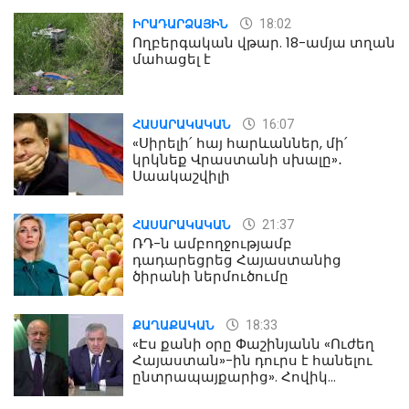
18:02
ԻՐԱԴԱՐՁԱՅԻՆ
Ողբերգական վթար. 18-ամյա տղան
մահացել է
16:07
ՀԱՍԱՐԱԿԱԿԱՆ
«Սիրելի՛ հայ հարևաններ, մի՛
կրկնեք Վրաստանի սխալը»․
Սաակաշվիլի
21:37
ՀԱՍԱՐԱԿԱԿԱՆ
ՌԴ-ն ամբողջությամբ
դադարեցրեց Հայաստանից
ծիրանի ներմուծումը
18:33
ՔԱՂԱՔԱԿԱՆ
«Էս քանի օրը Փաշինյանն «Ուժեղ
Հայաստան»-ին դուրս է հանելու
ընտրապայքարից». Հովիկ
Աղազարյան