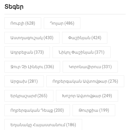
Տեգեր
10:41
ՔԱՂԱՔԱԿԱՆ
«Կալուգացի Սամո՛, դու
օտարերկրյա անուղեղ լրտես ես».
Նիկոլ Փաշինյան
Ռուբլի (628)
Դոլար (486)
22:01
ԻՐԱԴԱՐՁԱՅԻՆ
Աստղագուշակ (430)
Փաշինյան (424)
«Նուբարաշեն» ՔԿՀ-ում
հայտնաբերվել է
Ադրբեջան (373)
Նիկոլ Փաշինյան (371)
մանկապղծության համար
դատապարտված տղամարդու
մարմինը
Ջուր Չի Լինելու (336)
Կորոնավիրուս (331)
Արցախ (281)
Ողբերգական Ավտովթար (276)
Երկրաշարժ (265)
Խոշոր Ավտովթար (249)
Ողբերգական Դեպք (200)
Թուրքիա (199)
Եղանակը Հայաստանում (186)