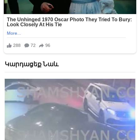
Կարդացեք Նաև
«Թուրքերը բացում են». Ինչ շշնջաց Միրզոյանը
Փաշինյանի ականջին ՏԵՍԱՆՅՈՒԹ