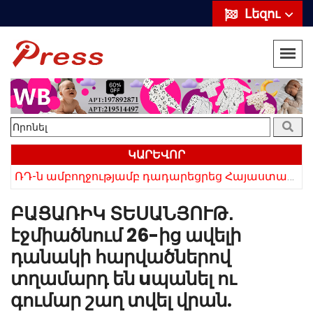
Լեզու
ԿԱՐԵՎՈՐ
ՌԴ-ն ամբողջությամբ դադարեցրեց Հայաստանից ծիրանի ներմուծումը
Հայկի ձեռքում եղել են մահացածի մազերը․ ՆՈՐ Մանրամասներ՝ Սևանում 22-ամյա հղի կնոջ մահվան դեպքից
ԲԱՑԱՌԻԿ ՏԵՍԱՆՅՈՒԹ․
էջմիածնում 26-ից ավելի
դանակի հարվածներով
տղամարդ են uպանել ու
գումար շաղ տվել վրան.