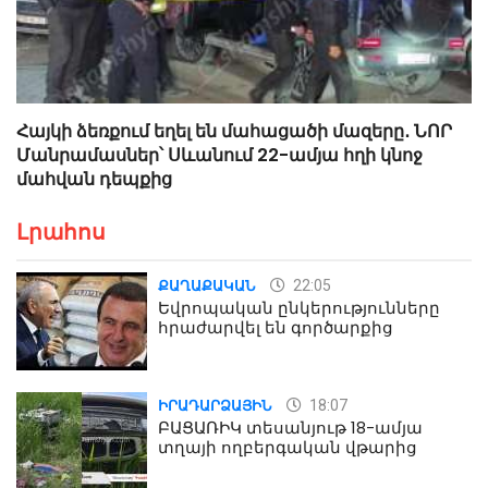
Հայկի ձեռքում եղել են մահացածի մազերը․ ՆՈՐ
Մանրամասներ՝ Սևանում 22-ամյա հղի կնոջ
մահվան դեպքից
Լրահոս
22:05
ՔԱՂԱՔԱԿԱՆ
Եվրոպական ընկերությունները
հրաժարվել են գործարքից
18:07
ԻՐԱԴԱՐՁԱՅԻՆ
ԲԱՑԱՌԻԿ տեսանյութ 18-ամյա
տղայի ողբերգական վթարից