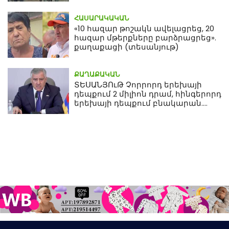
ՀԱՍԱՐԱԿԱԿԱՆ
«10 հազար թոշակն ավելացրեց, 20
հազար մթերքները բարձրացրեց».
քաղաքացի (տեսանյութ)
ՔԱՂԱՔԱԿԱՆ
ՏԵՍԱՆՅՈւԹ Չորրորդ երեխայի
դեպքում 2 միլիոն դրամ, հինգերորդ
երեխայի դեպքում բնակարան.
Սամվել Կարապետյան