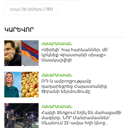
Լույս Չի Լինելու (184)
ԿԱՐԵՎՈՐ
ՀԱՍԱՐԱԿԱԿԱՆ
«Սիրելի՛ հայ հարևաններ, մի՛
կրկնեք Վրաստանի սխալը»․
Սաակաշվիլի
ՀԱՍԱՐԱԿԱԿԱՆ
ՌԴ-ն ամբողջությամբ
դադարեցրեց Հայաստանից
ծիրանի ներմուծումը
ՀԱՍԱՐԱԿԱԿԱՆ
Հայկի ձեռքում եղել են մահացածի
մազերը․ ՆՈՐ Մանրամասներ՝
Սևանում 22-ամյա հղի կնոջ
մահվան դեպքից