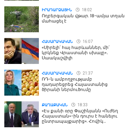
18:02
ԻՐԱԴԱՐՁԱՅԻՆ
Ողբերգական վթար. 18-ամյա տղան
մահացել է
16:07
ՀԱՍԱՐԱԿԱԿԱՆ
«Սիրելի՛ հայ հարևաններ, մի՛
կրկնեք Վրաստանի սխալը»․
Սաակաշվիլի
21:37
ՀԱՍԱՐԱԿԱԿԱՆ
ՌԴ-ն ամբողջությամբ
դադարեցրեց Հայաստանից
ծիրանի ներմուծումը
18:33
ՔԱՂԱՔԱԿԱՆ
«Էս քանի օրը Փաշինյանն «Ուժեղ
Հայաստան»-ին դուրս է հանելու
ընտրապայքարից». Հովիկ
Աղազարյան