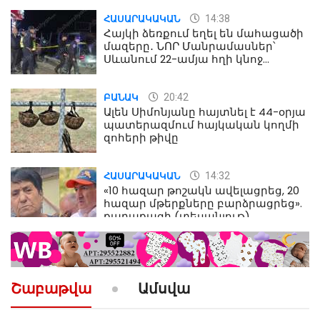
14:38
ՀԱՍԱՐԱԿԱԿԱՆ
Հայկի ձեռքում եղել են մահացածի
մազերը․ ՆՈՐ Մանրամասներ՝
Սևանում 22-ամյա հղի կնոջ
մահվան դեպքից
20:42
ԲԱՆԱԿ
Ալեն Սիմոնյանը հայտնել է 44-օրյա
պատերազմում հայկական կողմի
զոհերի թիվը
14:32
ՀԱՍԱՐԱԿԱԿԱՆ
«10 հազար թոշակն ավելացրեց, 20
հազար մթերքները բարձրացրեց».
քաղաքացի (տեսանյութ)
10:52
ՔԱՂԱՔԱԿԱՆ
«Լեզվիդ տալու փոխարեն
արտաբերիր այս երկու
Շաբաթվա
Ամսվա
նախադասությունը»․ Իշխան
Սաղաթելյան (տեսանյութ)