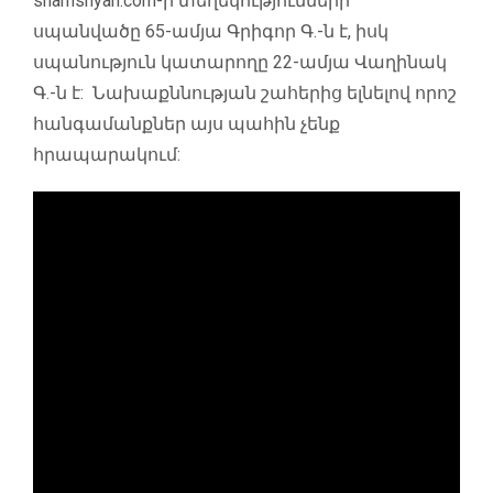
shamshyan.com-ի տեղեկությունների
սպանվածը 65-ամյա Գրիգոր Գ.-ն է, իսկ
սպանություն կատարողը 22-ամյա Վաղինակ
Գ.-ն է: Նախաքննության շահերից ելնելով որոշ
հանգամանքներ այս պահին չենք
հրապարակում: