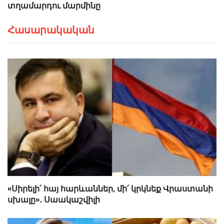
տղամարդու մարմինը
Հասարակական
«Սիրելի՛ հայ հարևաններ, մի՛ կրկնեք Վրաստանի
սխալը»․ Սաակաշվիլի