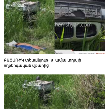
ԲԱՑԱՌԻԿ տեսանյութ 18-ամյա տղայի
ողբերգական վթարից