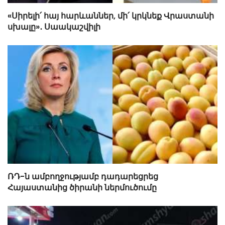
«Սիրելի՛ հայ հարևաններ, մի՛ կրկնեք Վրաստանի
սխալը»․ Սաակաշվիլի
ՌԴ-ն ամբողջությամբ դադարեցրեց
Հայաստանից ծիրանի ներմուծումը