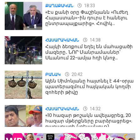
18:33
ՔԱՂԱՔԱԿԱՆ
«Էս քանի օրը Փաշինյանն «Ուժեղ
Հայաստան»-ին դուրս է հանելու
ընտրապայքարից». Հովիկ
Աղազարյան
14:38
ՀԱՍԱՐԱԿԱԿԱՆ
Հայկի ձեռքում եղել են մահացածի
մազերը․ ՆՈՐ Մանրամասներ՝
Սևանում 22-ամյա հղի կնոջ
մահվան դեպքից
20:42
ԲԱՆԱԿ
Ալեն Սիմոնյանը հայտնել է 44-օրյա
պատերազմում հայկական կողմի
զոհերի թիվը
14:32
ՀԱՍԱՐԱԿԱԿԱՆ
«10 հազար թոշակն ավելացրեց, 20
հազար մթերքները բարձրացրեց».
քաղաքացի (տեսանյութ)