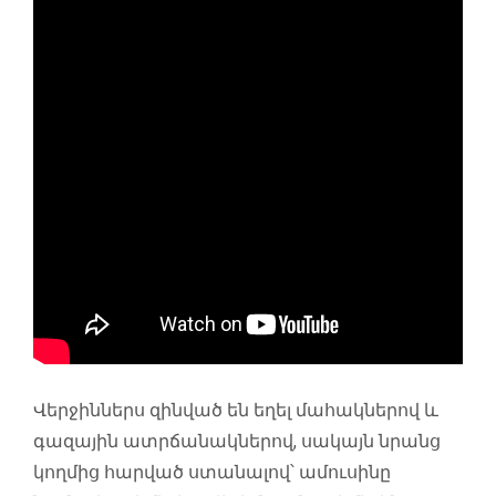
Վերջիններս զինված են եղել մահակներով և
գազային ատրճանակներով, սակայն նրանց
կողմից հարված ստանալով՝ ամուսինը