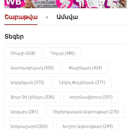
10:52
ՔԱՂԱՔԱԿԱՆ
«Լեզվիդ տալու փոխարեն
արտաբերիր այս երկու
Շաբաթվա
Ամսվա
նախադասությունը»․ Իշխան
Սաղաթելյան (տեսանյութ)
Տեգեր
10:41
ՔԱՂԱՔԱԿԱՆ
«Կալուգացի Սամո՛, դու
օտարերկրյա անուղեղ լրտես ես».
Նիկոլ Փաշինյան
Ռուբլի (628)
Դոլար (486)
22:01
ԻՐԱԴԱՐՁԱՅԻՆ
Աստղագուշակ (430)
Փաշինյան (424)
«Նուբարաշեն» ՔԿՀ-ում
հայտնաբերվել է
Ադրբեջան (373)
Նիկոլ Փաշինյան (371)
մանկապղծության համար
դատապարտված տղամարդու
մարմինը
Ջուր Չի Լինելու (336)
Կորոնավիրուս (331)
Արցախ (281)
Ողբերգական Ավտովթար (276)
Երկրաշարժ (265)
Խոշոր Ավտովթար (249)