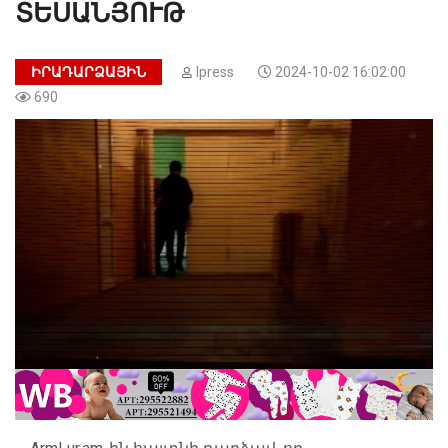
ՏԵՍԱՆՅՈՒԹ
ԻՐԱԴԱՐՁԱՅԻՆ
Ipress
2024-10-02 16:02:00
690