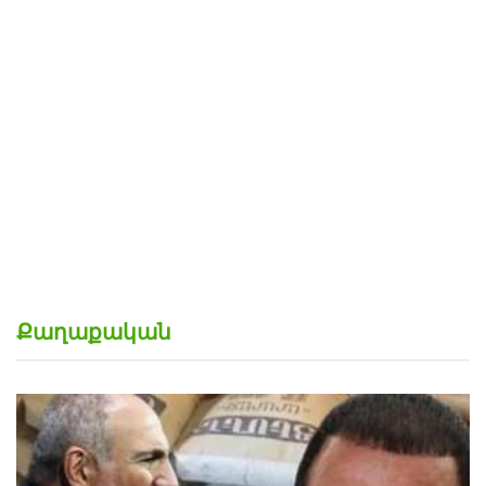
Կրակել է, մեքենայի տակ գցել ու գետն ընկել
ՏԵՍԱՆՅՈՒԹ
Քաղաքական