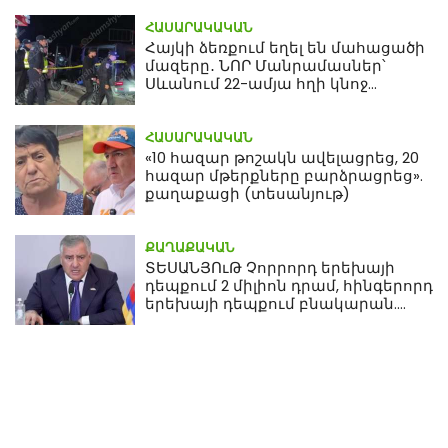
ՀԱՍԱՐԱԿԱԿԱՆ
Հայկի ձեռքում եղել են մահացածի
մազերը․ ՆՈՐ Մանրամասներ՝
Սևանում 22-ամյա հղի կնոջ
մահվան դեպքից
ՀԱՍԱՐԱԿԱԿԱՆ
«10 հազար թոշակն ավելացրեց, 20
հազար մթերքները բարձրացրեց».
քաղաքացի (տեսանյութ)
ՔԱՂԱՔԱԿԱՆ
ՏԵՍԱՆՅՈւԹ Չորրորդ երեխայի
դեպքում 2 միլիոն դրամ, հինգերորդ
երեխայի դեպքում բնակարան.
Սամվել Կարապետյան