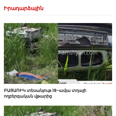
Իրադարձային
ԲԱՑԱՌԻԿ տեսանյութ 18-ամյա տղայի
ողբերգական վթարից