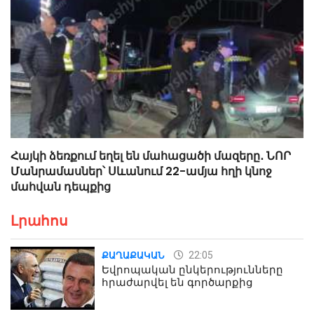
Հայկի ձեռքում եղել են մահացածի մազերը․ ՆՈՐ
Մանրամասներ՝ Սևանում 22-ամյա հղի կնոջ
մահվան դեպքից
Լրահոս
22:05
ՔԱՂԱՔԱԿԱՆ
Եվրոպական ընկերությունները
հրաժարվել են գործարքից