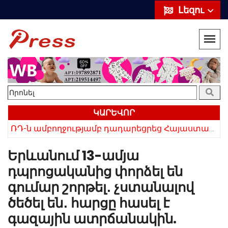
Լեզու
ԿԱՐԵՎՈՐ
«Սիրելի՛ հայ հարևաններ, մի՛ կրկնեք Վրաստանի սխալը»․ Սաակաշվիլի
ՌԴ-ն ամբողջությամբ դադարեցրեց Հայաստանից ծիրանի ներմուծումը
Երևանում 13-ամյա
դպրոցականից փորձել են
գումար շորթել․ չստանալով
ծեծել են․ հարցը հասել է
գազային ատրճանակին.