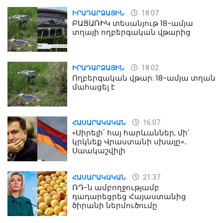
18:07
ԻՐԱԴԱՐՁԱՅԻՆ
ԲԱՑԱՌԻԿ տեսանյութ 18-ամյա
տղայի ողբերգական վթարից
18:02
ԻՐԱԴԱՐՁԱՅԻՆ
Ողբերգական վթար. 18-ամյա տղան
մահացել է
16:07
ՀԱՍԱՐԱԿԱԿԱՆ
«Սիրելի՛ հայ հարևաններ, մի՛
կրկնեք Վրաստանի սխալը»․
Սաակաշվիլի
21:37
ՀԱՍԱՐԱԿԱԿԱՆ
ՌԴ-ն ամբողջությամբ
դադարեցրեց Հայաստանից
ծիրանի ներմուծումը