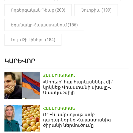
Ողբերգական Դեպք (200)
Թուրքիա (199)
Եղանակը Հայաստանում (186)
Լույս Չի Լինելու (184)
ԿԱՐԵՎՈՐ
ՀԱՍԱՐԱԿԱԿԱՆ
«Սիրելի՛ հայ հարևաններ, մի՛
կրկնեք Վրաստանի սխալը»․
Սաակաշվիլի
ՀԱՍԱՐԱԿԱԿԱՆ
ՌԴ-ն ամբողջությամբ
դադարեցրեց Հայաստանից
ծիրանի ներմուծումը