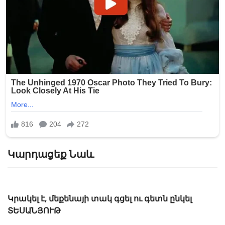
Կարդացեք Նաև