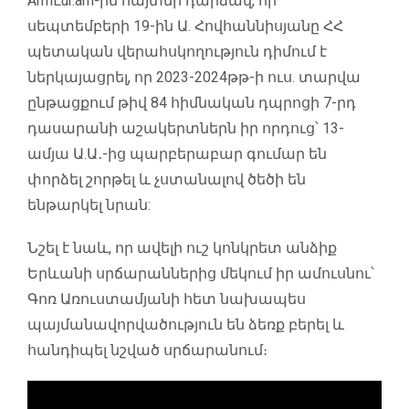
ArmLur.am
-ին հայտնի դարձավ, որ
սեպտեմբերի 19-ին Ա. Հովհաննիսյանը ՀՀ
պետական վերահսկողություն դիմում է
ներկայացրել, որ 2023-2024թթ-ի ուս. տարվա
ընթացքում թիվ 84 հիմնական դպրոցի 7-րդ
դասարանի աշակերտներն իր որդուց՝ 13-
ամյա Ա.Ա․-ից պարբերաբար գումար են
փորձել շորթել և չստանալով ծեծի են
ենթարկել նրան:
Նշել է նաև, որ ավելի ուշ կոնկրետ անձիք
Երևանի սրճարաններից մեկում իր ամուսնու՝
Գոռ Առուստամյանի հետ նախապես
պայմանավորվածություն են ձեռք բերել և
հանդիպել նշված սրճարանում։