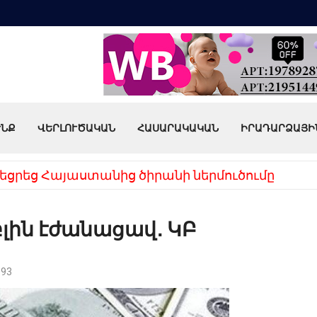
ՒՆՔ
ՎԵՐԼՈՒԾԱԿԱՆ
ՀԱՍԱՐԱԿԱԿԱՆ
ԻՐԱԴԱՐՁԱՅԻ
եցրեց Հայաստանից ծիրանի ներմուծումը
բլին էժանացավ․ ԿԲ
93