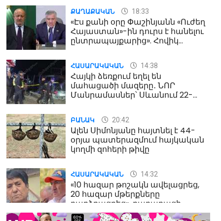
18:33
ՔԱՂԱՔԱԿԱՆ
«Էս քանի օրը Փաշինյանն «Ուժեղ
Հայաստան»-ին դուրս է հանելու
ընտրապայքարից». Հովիկ
Աղազարյան
14:38
ՀԱՍԱՐԱԿԱԿԱՆ
Հայկի ձեռքում եղել են
մահացածի մազերը․ ՆՈՐ
Մանրամասներ՝ Սևանում 22-
ամյա հղի կնոջ մահվան դեպքից
20:42
ԲԱՆԱԿ
Ալեն Սիմոնյանը հայտնել է 44-
օրյա պատերազմում հայկական
կողմի զոհերի թիվը
14:32
ՀԱՍԱՐԱԿԱԿԱՆ
«10 հազար թոշակն ավելացրեց,
20 հազար մթերքները
բարձրացրեց». քաղաքացի
(տեսանյութ)