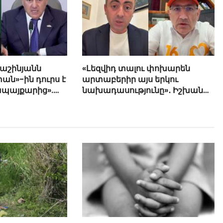
Փաշինյանն
«Լեզվիդ տալու փոխարեն
ան»-ին դուրս է
արտաբերիր այս երկու
ապայքարից».
նախադասությունը»․ Իշխան
յան
Սաղաթելյան (տեսանյութ)