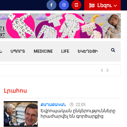
Լեզու
Ն
ՍՊՈՐՏ
MEDICINE
LIFE
ԵԿԵՂԵՑԻ
Հայ
Լրահոս
22:05
ՔԱՂԱՔԱԿԱՆ
Եվրոպական ընկերությունները
հրաժարվել են գործարքից