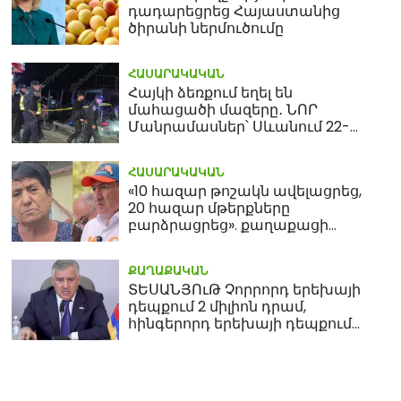
դադարեցրեց Հայաստանից
ծիրանի ներմուծումը
ՀԱՍԱՐԱԿԱԿԱՆ
Հայկի ձեռքում եղել են
մահացածի մազերը․ ՆՈՐ
Մանրամասներ՝ Սևանում 22-
ամյա հղի կնոջ մահվան դեպքից
ՀԱՍԱՐԱԿԱԿԱՆ
«10 հազար թոշակն ավելացրեց,
20 հազար մթերքները
բարձրացրեց». քաղաքացի
(տեսանյութ)
ՔԱՂԱՔԱԿԱՆ
ՏԵՍԱՆՅՈւԹ Չորրորդ երեխայի
դեպքում 2 միլիոն դրամ,
հինգերորդ երեխայի դեպքում
բնակարան. Սամվել
Կարապետյան