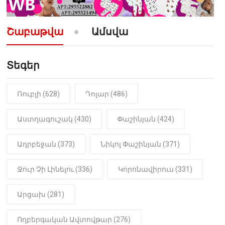
10:52
ՔԱՂԱՔԱԿԱՆ
«Լեզվիդ տալու փոխարեն
արտաբերիր այս երկու
Շաբաթվա
Ամսվա
նախադասությունը»․ Իշխան
Սաղաթելյան (տեսանյութ)
Տեգեր
10:41
ՔԱՂԱՔԱԿԱՆ
«Կալուգացի Սամո՛, դու
օտարերկրյա անուղեղ լրտես ես».
Նիկոլ Փաշինյան
Ռուբլի (628)
Դոլար (486)
22:01
ԻՐԱԴԱՐՁԱՅԻՆ
Աստղագուշակ (430)
Փաշինյան (424)
«Նուբարաշեն» ՔԿՀ-ում
հայտնաբերվել է
Ադրբեջան (373)
Նիկոլ Փաշինյան (371)
մանկապղծության համար
դատապարտված տղամարդու
մարմինը
Ջուր Չի Լինելու (336)
Կորոնավիրուս (331)
Արցախ (281)
Ողբերգական Ավտովթար (276)