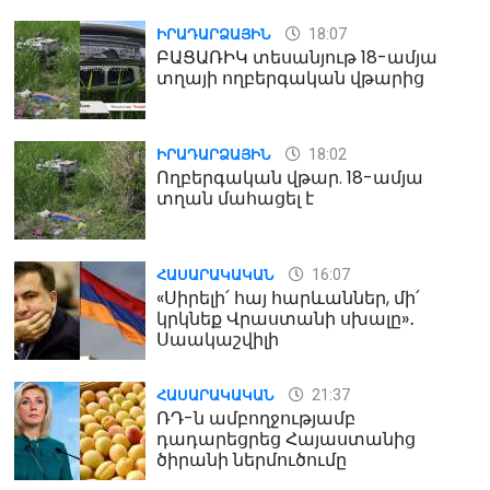
18:07
ԻՐԱԴԱՐՁԱՅԻՆ
ԲԱՑԱՌԻԿ տեսանյութ 18-ամյա
տղայի ողբերգական վթարից
18:02
ԻՐԱԴԱՐՁԱՅԻՆ
Ողբերգական վթար. 18-ամյա
տղան մահացել է
16:07
ՀԱՍԱՐԱԿԱԿԱՆ
«Սիրելի՛ հայ հարևաններ, մի՛
կրկնեք Վրաստանի սխալը»․
Սաակաշվիլի
21:37
ՀԱՍԱՐԱԿԱԿԱՆ
ՌԴ-ն ամբողջությամբ
դադարեցրեց Հայաստանից
ծիրանի ներմուծումը