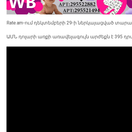
Rate.am-ում դեկտեմբերի 29-ի ներկայացված տա
ԱՄՆ դոլարի առքի առավելագույն արժեքն է 395 դրա