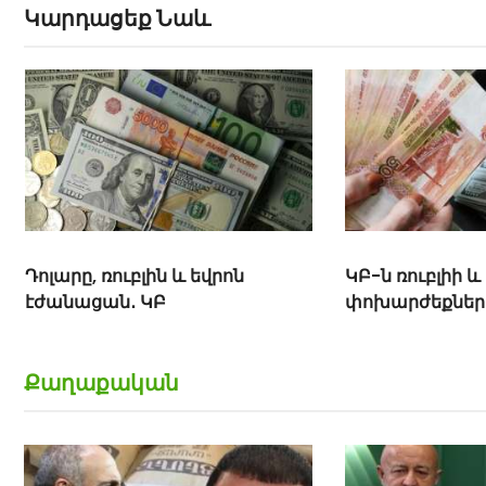
Կարդացեք Նաև
Դոլարը, ռուբլին և եվրոն
ԿԲ-ն ռուբլիի և
էժանացան․ ԿԲ
փոխարժեքներ
Քաղաքական