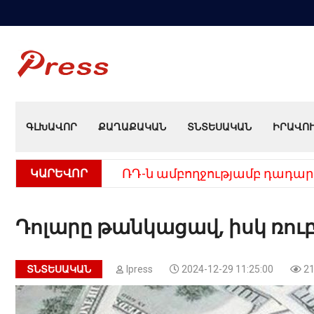
ԳԼԽԱՎՈՐ
ՔԱՂԱՔԱԿԱՆ
ՏՆՏԵՍԱԿԱՆ
ԻՐԱՎՈ
ԿԱՐԵՎՈՐ
ՌԴ-ն ամբողջությամբ դադար
Դոլարը թանկացավ, իսկ ռու
ՏՆՏԵՍԱԿԱՆ
Ipress
2024-12-29 11:25:00
21