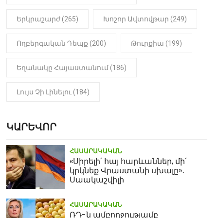
Երկրաշարժ (265)
Խոշոր Ավտովթար (249)
Ողբերգական Դեպք (200)
Թուրքիա (199)
Եղանակը Հայաստանում (186)
Լույս Չի Լինելու (184)
ԿԱՐԵՎՈՐ
ՀԱՍԱՐԱԿԱԿԱՆ
«Սիրելի՛ հայ հարևաններ, մի՛
կրկնեք Վրաստանի սխալը»․
Սաակաշվիլի
ՀԱՍԱՐԱԿԱԿԱՆ
ՌԴ-ն ամբողջությամբ