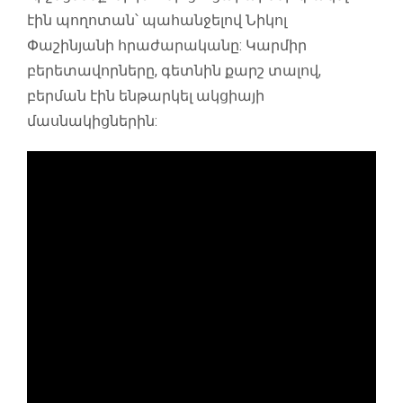
էին պողոտան՝ պահանջելով Նիկոլ
Փաշինյանի հրաժարականը: Կարմիր
բերետավորները, գետնին քարշ տալով,
բերման էին ենթարկել ակցիայի
մասնակիցներին: