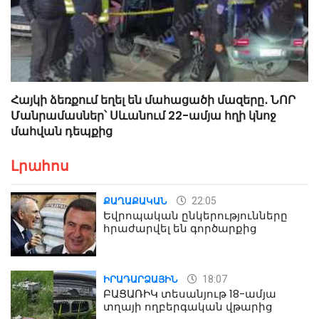
Հայկի ձեռքում եղել են մահացածի մազերը․ ՆՈՐ
Մանրամասներ՝ Սևանում 22-ամյա հղի կնոջ
մահվան դեպքից
Լրահոս
22:05
ՔԱՂԱՔԱԿԱՆ
Եվրոպական ընկերությունները
հրաժարվել են գործարքից
18:07
ԻՐԱԴԱՐՁԱՅԻՆ
ԲԱՑԱՌԻԿ տեսանյութ 18-ամյա
տղայի ողբերգական վթարից