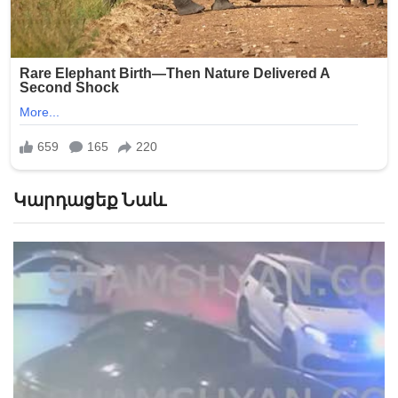
Կարդացեք Նաև
«Թուրքերը բացում են». Ինչ շշնջաց Միրզոյանը
Փաշինյանի ականջին ՏԵՍԱՆՅՈՒԹ