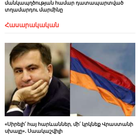
մանկապղծության համար դատապարտված
տղամարդու մարմինը
Հասարակական
«Սիրելի՛ հայ հարևաններ, մի՛ կրկնեք Վրաստանի
սխալը»․ Սաակաշվիլի