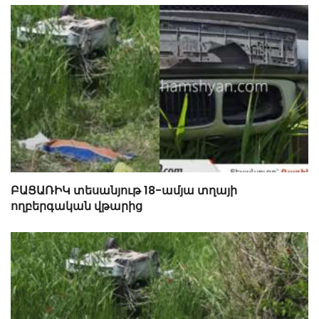
ԲԱՑԱՌԻԿ տեսանյութ 18-ամյա տղայի
ողբերգական վթարից