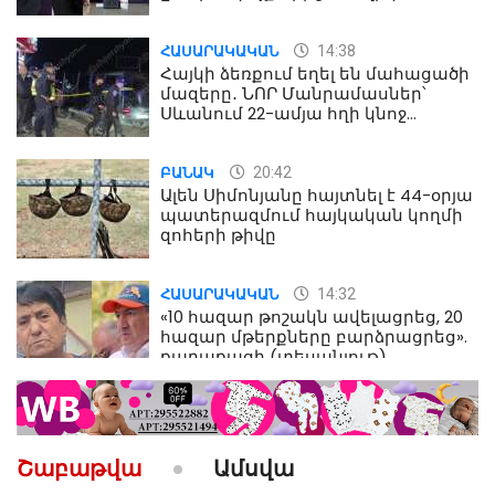
Աղազարյան
14:38
ՀԱՍԱՐԱԿԱԿԱՆ
Հայկի ձեռքում եղել են մահացածի
մազերը․ ՆՈՐ Մանրամասներ՝
Սևանում 22-ամյա հղի կնոջ
մահվան դեպքից
20:42
ԲԱՆԱԿ
Ալեն Սիմոնյանը հայտնել է 44-օրյա
պատերազմում հայկական կողմի
զոհերի թիվը
14:32
ՀԱՍԱՐԱԿԱԿԱՆ
«10 հազար թոշակն ավելացրեց, 20
հազար մթերքները բարձրացրեց».
քաղաքացի (տեսանյութ)
10:52
ՔԱՂԱՔԱԿԱՆ
«Լեզվիդ տալու փոխարեն
արտաբերիր այս երկու
Շաբաթվա
Ամսվա
նախադասությունը»․ Իշխան