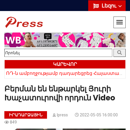
Լեզու
ԿԱՐԵՎՈՐ
ՌԴ-ն ամբողջությամբ դադարեցրեց Հայաստանից ծիրանի ներմուծումը
Հայկի ձեռքում եղել են մահացածի մազերը․ ՆՈՐ Մանրամասներ՝ Սևանում 22-ամյա հղի կնոջ մահվան դեպքից
Բերման են ենթարկել Յուրի
Խաչատուրովի որդուն Video
ԻՐԱԴԱՐՁԱՅԻՆ
Ipress
2022-05-05 16:00:00
849