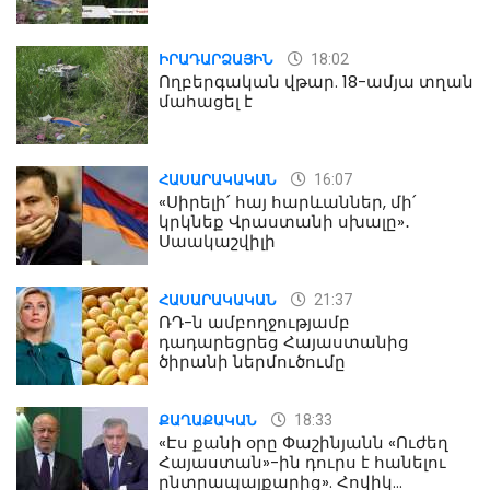
18:02
ԻՐԱԴԱՐՁԱՅԻՆ
Ողբերգական վթար. 18-ամյա տղան
մահացել է
16:07
ՀԱՍԱՐԱԿԱԿԱՆ
«Սիրելի՛ հայ հարևաններ, մի՛
կրկնեք Վրաստանի սխալը»․
Սաակաշվիլի
21:37
ՀԱՍԱՐԱԿԱԿԱՆ
ՌԴ-ն ամբողջությամբ
դադարեցրեց Հայաստանից
ծիրանի ներմուծումը
18:33
ՔԱՂԱՔԱԿԱՆ
«Էս քանի օրը Փաշինյանն «Ուժեղ
Հայաստան»-ին դուրս է հանելու
ընտրապայքարից». Հովիկ