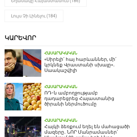
Եղանակը Հայաստանում (186)
Լույս Չի Լինելու (184)
ԿԱՐԵՎՈՐ
ՀԱՍԱՐԱԿԱԿԱՆ
«Սիրելի՛ հայ հարևաններ, մի՛
կրկնեք Վրաստանի սխալը»․
Սաակաշվիլի
ՀԱՍԱՐԱԿԱԿԱՆ
ՌԴ-ն ամբողջությամբ
դադարեցրեց Հայաստանից
ծիրանի ներմուծումը
ՀԱՍԱՐԱԿԱԿԱՆ
Հայկի ձեռքում եղել են մահացածի
մազերը․ ՆՈՐ Մանրամասներ՝