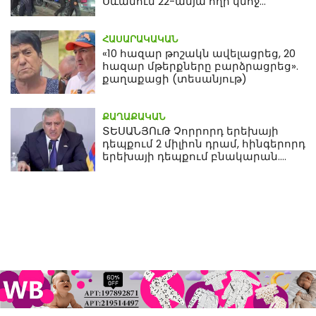
Սևանում 22-ամյա հղի կնոջ
մահվան դեպքից
ՀԱՍԱՐԱԿԱԿԱՆ
«10 հազար թոշակն ավելացրեց, 20
հազար մթերքները բարձրացրեց».
քաղաքացի (տեսանյութ)
ՔԱՂԱՔԱԿԱՆ
ՏԵՍԱՆՅՈւԹ Չորրորդ երեխայի
դեպքում 2 միլիոն դրամ, հինգերորդ
երեխայի դեպքում բնակարան.
Սամվել Կարապետյան