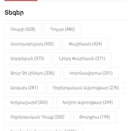
Սաղաթելյան (տեսանյութ)
Տեգեր
10:41
ՔԱՂԱՔԱԿԱՆ
«Կալուգացի Սամո՛, դու
օտարերկրյա անուղեղ լրտես ես».
Նիկոլ Փաշինյան
Ռուբլի (628)
Դոլար (486)
22:01
ԻՐԱԴԱՐՁԱՅԻՆ
Աստղագուշակ (430)
Փաշինյան (424)
«Նուբարաշեն» ՔԿՀ-ում
հայտնաբերվել է
Ադրբեջան (373)
Նիկոլ Փաշինյան (371)
մանկապղծության համար
դատապարտված տղամարդու
մարմինը
Ջուր Չի Լինելու (336)
Կորոնավիրուս (331)
Արցախ (281)
Ողբերգական Ավտովթար (276)
Երկրաշարժ (265)
Խոշոր Ավտովթար (249)
Ողբերգական Դեպք (200)
Թուրքիա (199)