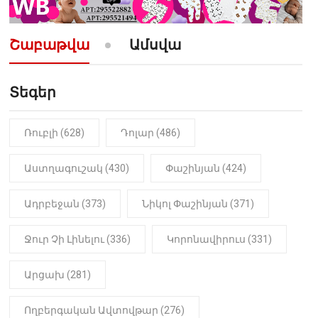
10:52
ՔԱՂԱՔԱԿԱՆ
«Լեզվիդ տալու փոխարեն
արտաբերիր այս երկու
Շաբաթվա
Ամսվա
նախադասությունը»․ Իշխան
Սաղաթելյան (տեսանյութ)
Տեգեր
10:41
ՔԱՂԱՔԱԿԱՆ
«Կալուգացի Սամո՛, դու
օտարերկրյա անուղեղ լրտես ես».
Նիկոլ Փաշինյան
Ռուբլի (628)
Դոլար (486)
22:01
ԻՐԱԴԱՐՁԱՅԻՆ
Աստղագուշակ (430)
Փաշինյան (424)
«Նուբարաշեն» ՔԿՀ-ում
հայտնաբերվել է
Ադրբեջան (373)
Նիկոլ Փաշինյան (371)
մանկապղծության համար
դատապարտված տղամարդու
մարմինը
Ջուր Չի Լինելու (336)
Կորոնավիրուս (331)
Արցախ (281)
Ողբերգական Ավտովթար (276)