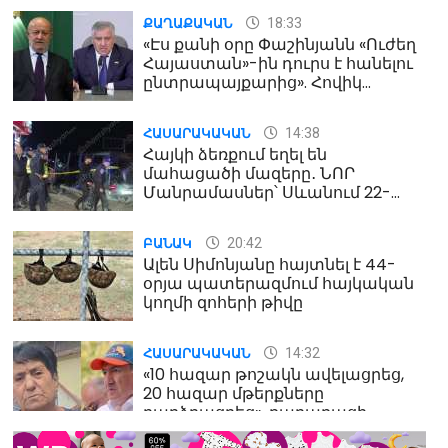
18:33
ՔԱՂԱՔԱԿԱՆ
«Էս քանի օրը Փաշինյանն «Ուժեղ
Հայաստան»-ին դուրս է հանելու
ընտրապայքարից». Հովիկ
Աղազարյան
14:38
ՀԱՍԱՐԱԿԱԿԱՆ
Հայկի ձեռքում եղել են
մահացածի մազերը․ ՆՈՐ
Մանրամասներ՝ Սևանում 22-
ամյա հղի կնոջ մահվան դեպքից
20:42
ԲԱՆԱԿ
Ալեն Սիմոնյանը հայտնել է 44-
օրյա պատերազմում հայկական
կողմի զոհերի թիվը
14:32
ՀԱՍԱՐԱԿԱԿԱՆ
«10 հազար թոշակն ավելացրեց,
20 հազար մթերքները
բարձրացրեց». քաղաքացի
(տեսանյութ)