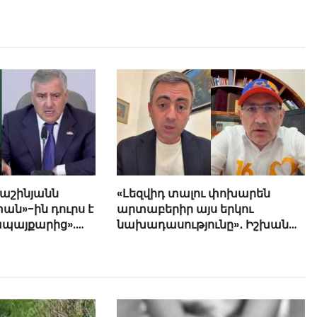
Փաշինյանն
«Լեզվիդ տալու փոխարեն
ան»-ին դուրս է
արտաբերիր այս երկու
ապայքարից».
նախադասությունը»․ Իշխան
յան
Սաղաթելյան (տեսանյութ)