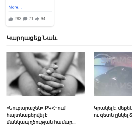
Կարդացեք Նաև
Կրակել է, մեքենայի տակ գցել
«Թուրքերը բացո
ու գետն ընկել ՏԵՍԱՆՅՈՒԹ
շշնջաց Միրզոյ
ականջին ՏԵՍ