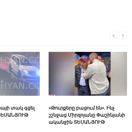
«Տղամարդ չե՞ս». իշխանական
լրագրողը հարվածում է Նարեկ
Կարապետյանի աջակիցներին,
վիրավորում պատերազմի
մասնակցին
ւմ են». Ինչ
անը Փաշինյանի
ԱՆՅՈՒԹ