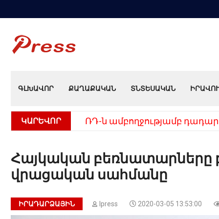
ԳԼԽԱՎՈՐ
ՔԱՂԱՔԱԿԱՆ
ՏՆՏԵՍԱԿԱՆ
ԻՐԱՎՈ
ԿԱՐԵՎՈՐ
ՌԴ-ն ամբողջությամբ դադար
Հայկական բեռնատարները բ
վրացական սահմանը
ԻՐԱԴԱՐՁԱՅԻՆ
Ipress
2020-03-05 13:53:00