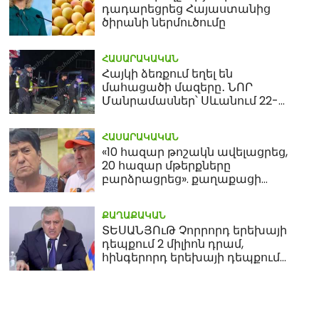
դադարեցրեց Հայաստանից
ծիրանի ներմուծումը
ՀԱՍԱՐԱԿԱԿԱՆ
Հայկի ձեռքում եղել են
մահացածի մազերը․ ՆՈՐ
Մանրամասներ՝ Սևանում 22-
ամյա հղի կնոջ մահվան դեպքից
ՀԱՍԱՐԱԿԱԿԱՆ
«10 հազար թոշակն ավելացրեց,
20 հազար մթերքները
բարձրացրեց». քաղաքացի
(տեսանյութ)
ՔԱՂԱՔԱԿԱՆ
ՏԵՍԱՆՅՈւԹ Չորրորդ երեխայի
դեպքում 2 միլիոն դրամ,
հինգերորդ երեխայի դեպքում
բնակարան. Սամվել
Կարապետյան