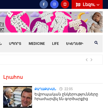
Լեզու
Ն
ՍՊՈՐՏ
MEDICINE
LIFE
ԵԿԵՂԵՑԻ
Հայ
Լրահոս
22:05
ՔԱՂԱՔԱԿԱՆ
Եվրոպական ընկերությունները
հրաժարվել են գործարքից