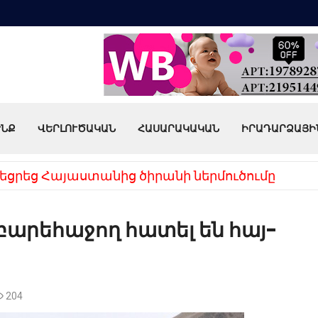
ՒՆՔ
ՎԵՐԼՈՒԾԱԿԱՆ
ՀԱՍԱՐԱԿԱԿԱՆ
ԻՐԱԴԱՐՁԱՅԻ
եցրեց Հայաստանից ծիրանի ներմուծումը
արեհաջող հատել են հայ-
204