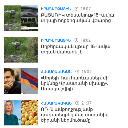
18:07
ԻՐԱԴԱՐՁԱՅԻՆ
ԲԱՑԱՌԻԿ տեսանյութ 18-ամյա
տղայի ողբերգական վթարից
18:02
ԻՐԱԴԱՐՁԱՅԻՆ
Ողբերգական վթար. 18-ամյա
տղան մահացել է
16:07
ՀԱՍԱՐԱԿԱԿԱՆ
«Սիրելի՛ հայ հարևաններ, մի՛
կրկնեք Վրաստանի սխալը»․
Սաակաշվիլի
21:37
ՀԱՍԱՐԱԿԱԿԱՆ
ՌԴ-ն ամբողջությամբ
դադարեցրեց Հայաստանից
ծիրանի ներմուծումը