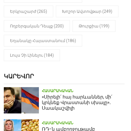
Երկրաշարժ (265)
Խոշոր Ավտովթար (249)
Ողբերգական Դեպք (200)
Թուրքիա (199)
Եղանակը Հայաստանում (186)
Լույս Չի Լինելու (184)
ԿԱՐԵՎՈՐ
ՀԱՍԱՐԱԿԱԿԱՆ
«Սիրելի՛ հայ հարևաններ, մի՛
կրկնեք Վրաստանի սխալը»․
Սաակաշվիլի
ՀԱՍԱՐԱԿԱԿԱՆ
ՌԴ-ն ամբողջությամբ