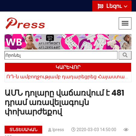
Լեզու
ԿԱՐԵՎՈՐ
ՌԴ-ն ամբողջությամբ դադարեցրեց Հայաստանից ծիրանի ներմուծումը
Հայկի ձեռքում եղել են մահացածի մազերը․ ՆՈՐ Մանրամասներ՝ Սևանում 22-ամյա հղի կնոջ մահվան դեպքից
ԱՄՆ դոլարը վաճառվում է 481
դրամ առավելագույն
փոխարժեքով
ՏՆՏԵՍԱԿԱՆ
Ipress
2020-03-03 14:50:00