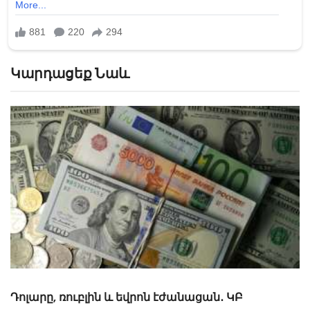
Կարդացեք Նաև
ԿԲ-ն ռուբլիի և դոլարի նոր փոխարժեքներ
սահմանեց