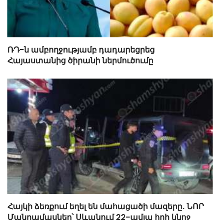
ՌԴ-ն ամբողջությամբ դադարեցրեց
Հայաստանից ծիրանի ներմուծումը
Հայկի ձեռքում եղել են մահացածի մազերը․ ՆՈՐ
Մանրամասներ՝ Սևանում 22-ամյա հղի կնոջ