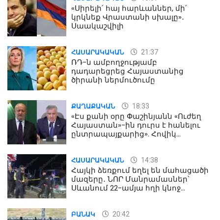
«Սիրելի՛ հայ հարևաններ, մի՛
կրկնեք Վրաստանի սխալը»․
Սաակաշվիլի
21:37
ՀԱՍԱՐԱԿԱԿԱՆ
ՌԴ-ն ամբողջությամբ
դադարեցրեց Հայաստանից
ծիրանի ներմուծումը
18:33
ՔԱՂԱՔԱԿԱՆ
«Էս քանի օրը Փաշինյանն «Ուժեղ
Հայաստան»-ին դուրս է հանելու
ընտրապայքարից». Հովիկ
Աղազարյան
14:38
ՀԱՍԱՐԱԿԱԿԱՆ
Հայկի ձեռքում եղել են մահացածի
մազերը․ ՆՈՐ Մանրամասներ՝
Սևանում 22-ամյա հղի կնոջ
մահվան դեպքից
20:42
ԲԱՆԱԿ