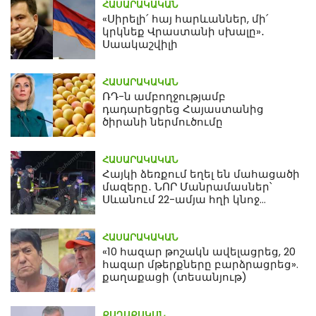
ՀԱՍԱՐԱԿԱԿԱՆ
«Սիրելի՛ հայ հարևաններ, մի՛
կրկնեք Վրաստանի սխալը»․
Սաակաշվիլի
ՀԱՍԱՐԱԿԱԿԱՆ
ՌԴ-ն ամբողջությամբ
դադարեցրեց Հայաստանից
ծիրանի ներմուծումը
ՀԱՍԱՐԱԿԱԿԱՆ
Հայկի ձեռքում եղել են մահացածի
մազերը․ ՆՈՐ Մանրամասներ՝
Սևանում 22-ամյա հղի կնոջ
մահվան դեպքից
ՀԱՍԱՐԱԿԱԿԱՆ
«10 հազար թոշակն ավելացրեց, 20
հազար մթերքները բարձրացրեց».
քաղաքացի (տեսանյութ)
ՔԱՂԱՔԱԿԱՆ