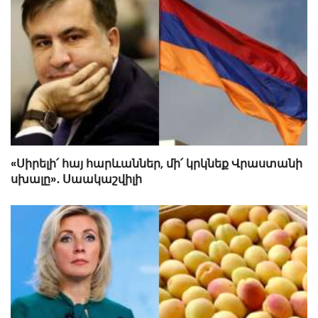
«Սիրելի՛ հայ հարևաններ, մի՛ կրկնեք Վրաստանի
սխալը»․ Սաակաշվիլի