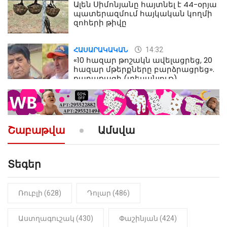
Ալեն Սիմոնյանը հայտնել է 44-օրյա
պատերազմում հայկական կողմի
զոհերի թիվը
14:32
ՀԱՍԱՐԱԿԱԿԱՆ
«10 հազար թոշակն ավելացրեց, 20
հազար մթերքները բարձրացրեց».
քաղաքացի (տեսանյութ)
10:52
ՔԱՂԱՔԱԿԱՆ
«Լեզվիդ տալու փոխարեն
արտաբերիր այս երկու
Շաբաթվա
Ամսվա
նախադասությունը»․ Իշխան
Սաղաթելյան (տեսանյութ)
Տեգեր
10:41
ՔԱՂԱՔԱԿԱՆ
«Կալուգացի Սամո՛, դու
օտարերկրյա անուղեղ լրտես ես».
Նիկոլ Փաշինյան
Ռուբլի (628)
Դոլար (486)
22:01
ԻՐԱԴԱՐՁԱՅԻՆ
Աստղագուշակ (430)
Փաշինյան (424)