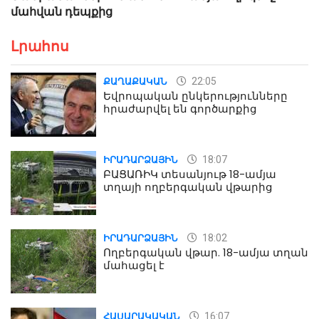
մահվան դեպքից
Լրահոս
22:05
ՔԱՂԱՔԱԿԱՆ
Եվրոպական ընկերությունները
հրաժարվել են գործարքից
18:07
ԻՐԱԴԱՐՁԱՅԻՆ
ԲԱՑԱՌԻԿ տեսանյութ 18-ամյա
տղայի ողբերգական վթարից
18:02
ԻՐԱԴԱՐՁԱՅԻՆ
Ողբերգական վթար. 18-ամյա տղան
մահացել է
16:07
ՀԱՍԱՐԱԿԱԿԱՆ