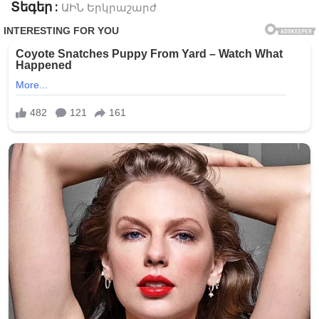
Տեգեր :
ԱԻՆ
Երկրաշարժ