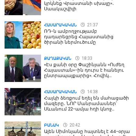
կրկնեք Վրաստանի սխալը»․
Սաակաշվիլի
21:37
ՀԱՍԱՐԱԿԱԿԱՆ
ՌԴ-ն ամբողջությամբ
դադարեցրեց Հայաստանից
ծիրանի ներմուծումը
18:33
ՔԱՂԱՔԱԿԱՆ
«Էս քանի օրը Փաշինյանն «Ուժեղ
Հայաստան»-ին դուրս է հանելու
ընտրապայքարից». Հովիկ
Աղազարյան
14:38
ՀԱՍԱՐԱԿԱԿԱՆ
Հայկի ձեռքում եղել են մահացածի
մազերը․ ՆՈՐ Մանրամասներ՝
Սևանում 22-ամյա հղի կնոջ
մահվան դեպքից
20:42
ԲԱՆԱԿ
Ալեն Սիմոնյանը հայտնել է 44-օրյա