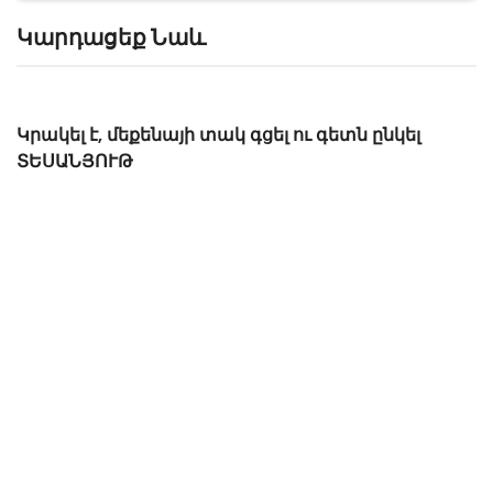
Կարդացեք Նաև
Կրակել է, մեքենայի տակ գցել ու գետն ընկել
ՏԵՍԱՆՅՈՒԹ