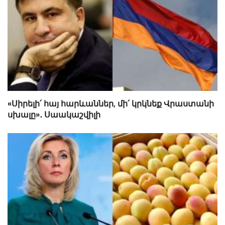
«Սիրելի՛ հայ հարևաններ, մի՛ կրկնեք Վրաստանի
սխալը»․ Սաակաշվիլի