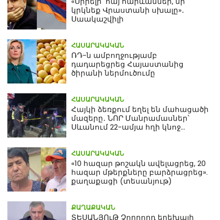
«Սիրելի՛ հայ հարևաններ, մի՛
կրկնեք Վրաստանի սխալը»․
Սաակաշվիլի
ՀԱՍԱՐԱԿԱԿԱՆ
ՌԴ-ն ամբողջությամբ
դադարեցրեց Հայաստանից
ծիրանի ներմուծումը
ՀԱՍԱՐԱԿԱԿԱՆ
Հայկի ձեռքում եղել են մահացածի
մազերը․ ՆՈՐ Մանրամասներ՝
Սևանում 22-ամյա հղի կնոջ
մահվան դեպքից
ՀԱՍԱՐԱԿԱԿԱՆ
«10 հազար թոշակն ավելացրեց, 20
հազար մթերքները բարձրացրեց».
քաղաքացի (տեսանյութ)
ՔԱՂԱՔԱԿԱՆ
ՏԵՍԱՆՅՈւԹ Չորրորդ երեխայի