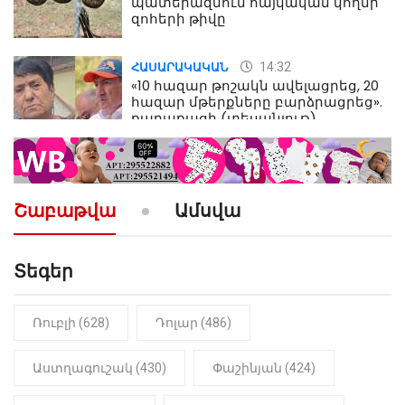
պատերազմում հայկական կողմի
զոհերի թիվը
14:32
ՀԱՍԱՐԱԿԱԿԱՆ
«10 հազար թոշակն ավելացրեց, 20
հազար մթերքները բարձրացրեց».
քաղաքացի (տեսանյութ)
10:52
ՔԱՂԱՔԱԿԱՆ
«Լեզվիդ տալու փոխարեն
արտաբերիր այս երկու
Շաբաթվա
Ամսվա
նախադասությունը»․ Իշխան
Սաղաթելյան (տեսանյութ)
Տեգեր
10:41
ՔԱՂԱՔԱԿԱՆ
«Կալուգացի Սամո՛, դու
օտարերկրյա անուղեղ լրտես ես».
Նիկոլ Փաշինյան
Ռուբլի (628)
Դոլար (486)
22:01
ԻՐԱԴԱՐՁԱՅԻՆ
Աստղագուշակ (430)
Փաշինյան (424)
«Նուբարաշեն» ՔԿՀ-ում
հայտնաբերվել է