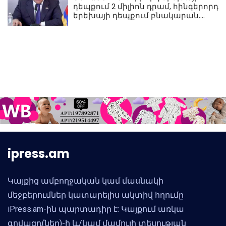
դեպքում 2 միլիոն դրամ, հինգերորդ
երեխայի դեպքում բնակարան.
Սամվել Կարապետյան
ipress.am
Կայքից ամբողջական կամ մասնակի
մեջբերումներ կատարելիս ակտիվ հղումը
iPress.am-ին պարտադիր է: Կայքում առկա
գովազդ(ներ)-ի և/կամ մամուլի տեսության