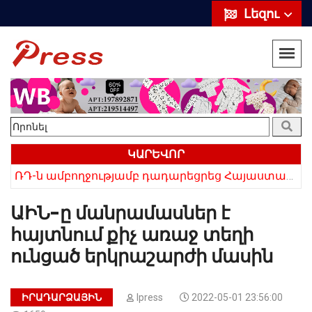
Լեզու
ԿԱՐԵՎՈՐ
«Սիրելի՛ հայ հարևաններ, մի՛ կրկնեք Վրաստանի սխալը»․ Սաակաշվիլի
ՌԴ-ն ամբողջությամբ դադարեցրեց Հայաստանից ծիրանի ներմուծումը
ԱԻՆ-ը մանրամասներ է
հայտնում քիչ առաջ տեղի
ունցած երկրաշարժի մասին
ԻՐԱԴԱՐՁԱՅԻՆ
Ipress
2022-05-01 23:56:00