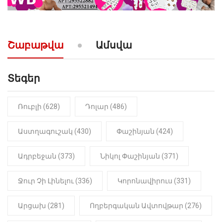
10:52
ՔԱՂԱՔԱԿԱՆ
«Լեզվիդ տալու փոխարեն
արտաբերիր այս երկու
նախադասությունը»․ Իշխան
Սաղաթելյան (տեսանյութ)
Շաբաթվա
Ամսվա
Տեգեր
Ռուբլի (628)
Դոլար (486)
Աստղագուշակ (430)
Փաշինյան (424)
Ադրբեջան (373)
Նիկոլ Փաշինյան (371)
Ջուր Չի Լինելու (336)
Կորոնավիրուս (331)
Արցախ (281)
Ողբերգական Ավտովթար (276)