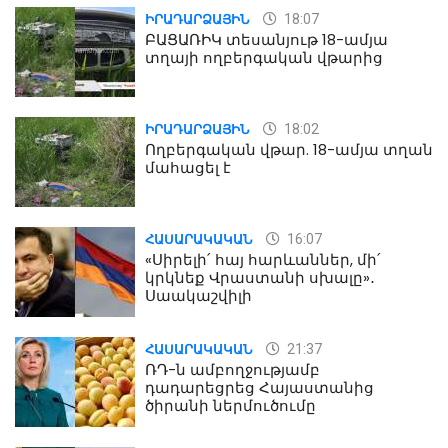
18:07
ԻՐԱԴԱՐՁԱՅԻՆ
ԲԱՑԱՌԻԿ տեսանյութ 18-ամյա
տղայի ողբերգական վթարից
18:02
ԻՐԱԴԱՐՁԱՅԻՆ
Ողբերգական վթար. 18-ամյա տղան
մահացել է
16:07
ՀԱՍԱՐԱԿԱԿԱՆ
«Սիրելի՛ հայ հարևաններ, մի՛
կրկնեք Վրաստանի սխալը»․
Սաակաշվիլի
21:37
ՀԱՍԱՐԱԿԱԿԱՆ
ՌԴ-ն ամբողջությամբ
դադարեցրեց Հայաստանից
ծիրանի ներմուծումը