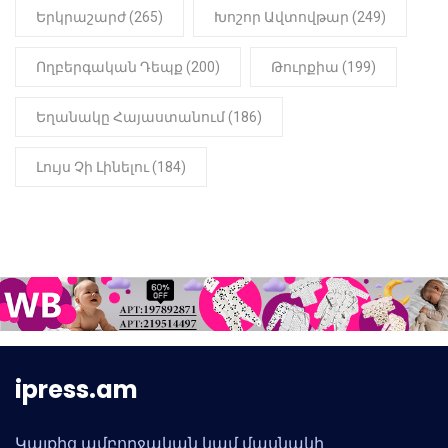
Երկրաշարժ (265)
Խոշոր Ավտովթար (249)
Ողբերգական Դեպք (200)
Թուրքիա (199)
Եղանակը Հայաստանում (186)
Լույս Չի Լինելու (184)
ipress.am
Կայքից ամբողջական կամ մասնակի