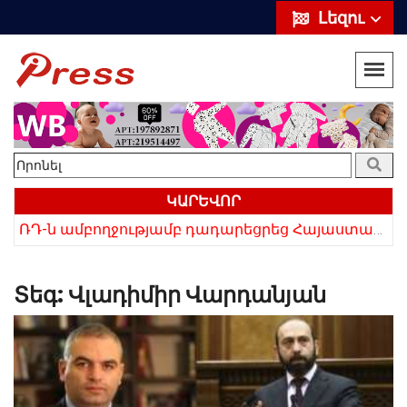
Լեզու
ԿԱՐԵՎՈՐ
«Սիրելի՛ հայ հարևաններ, մի՛ կրկնեք Վրաստանի սխալը»․ Սաակաշվիլի
ՌԴ-ն ամբողջությամբ դադարեցրեց Հայաստանից ծիրանի ներմուծումը
Տեգ:
Վլադիմիր Վարդանյան