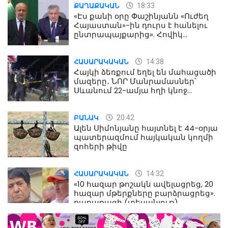
18:33
ՔԱՂԱՔԱԿԱՆ
«Էս քանի օրը Փաշինյանն «Ուժեղ
Հայաստան»-ին դուրս է հանելու
ընտրապայքարից». Հովիկ
Աղազարյան
14:38
ՀԱՍԱՐԱԿԱԿԱՆ
Հայկի ձեռքում եղել են մահացածի
մազերը․ ՆՈՐ Մանրամասներ՝
Սևանում 22-ամյա հղի կնոջ
մահվան դեպքից
20:42
ԲԱՆԱԿ
Ալեն Սիմոնյանը հայտնել է 44-օրյա
պատերազմում հայկական կողմի
զոհերի թիվը
14:32
ՀԱՍԱՐԱԿԱԿԱՆ
«10 հազար թոշակն ավելացրեց, 20
հազար մթերքները բարձրացրեց».
քաղաքացի (տեսանյութ)