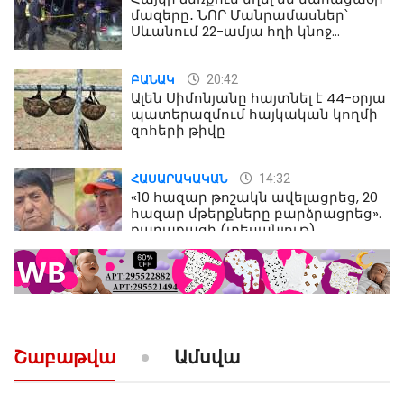
մազերը․ ՆՈՐ Մանրամասներ՝
Սևանում 22-ամյա հղի կնոջ
մահվան դեպքից
20:42
ԲԱՆԱԿ
Ալեն Սիմոնյանը հայտնել է 44-օրյա
պատերազմում հայկական կողմի
զոհերի թիվը
14:32
ՀԱՍԱՐԱԿԱԿԱՆ
«10 հազար թոշակն ավելացրեց, 20
հազար մթերքները բարձրացրեց».
քաղաքացի (տեսանյութ)
10:52
ՔԱՂԱՔԱԿԱՆ
«Լեզվիդ տալու փոխարեն
արտաբերիր այս երկու
նախադասությունը»․ Իշխան
Սաղաթելյան (տեսանյութ)
Շաբաթվա
Ամսվա