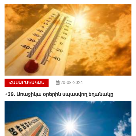
ՀԱՍԱՐԱԿԱԿԱՆ
20-08-2024
+39․ Առաջիկա օրերին սպասվող եղանակը