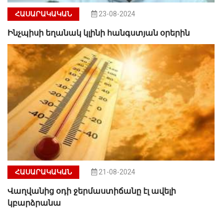
ՀԱՍԱՐԱԿԱԿԱՆ
23-08-2024
Ինչպիսի եղանակ կլինի հանգստյան օրերին
ՀԱՍԱՐԱԿԱԿԱՆ
21-08-2024
Վաղվանից օդի ջերմաստիճանը էլ ավելի
կբարձրանա