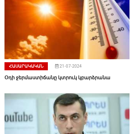
ՀԱՍԱՐԱԿԱԿԱՆ
21-07-2024
Օդի ջերմաստիճանը կտրուկ կբարձրանա