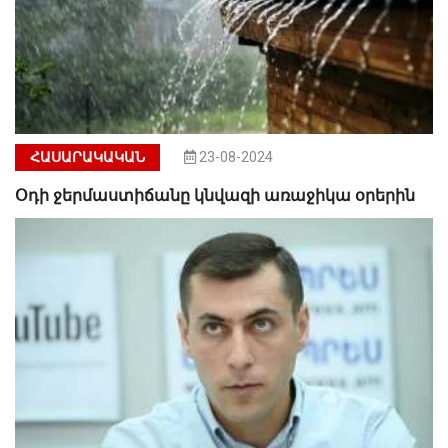
ՀԱՍԱՐԱԿԱԿԱՆ
23-08-2024
Օդի ջերմաստիճանը կնվազի առաջիկա օրերին