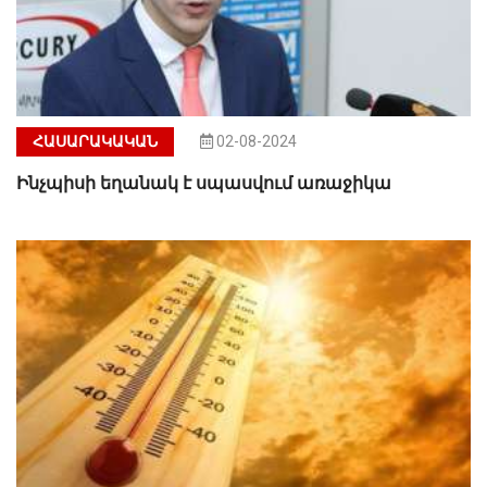
ՀԱՍԱՐԱԿԱԿԱՆ
02-08-2024
Ինչպիսի եղանակ է սպասվում առաջիկա