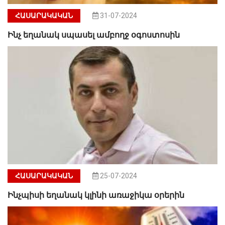
ՀԱՍԱՐԱԿԱԿԱՆ
31-07-2024
Ինչ եղանակ սպասել ամբողջ օգոստոսին
ՀԱՍԱՐԱԿԱԿԱՆ
25-07-2024
Ինչպիսի եղանակ կլինի առաջիկա օրերին