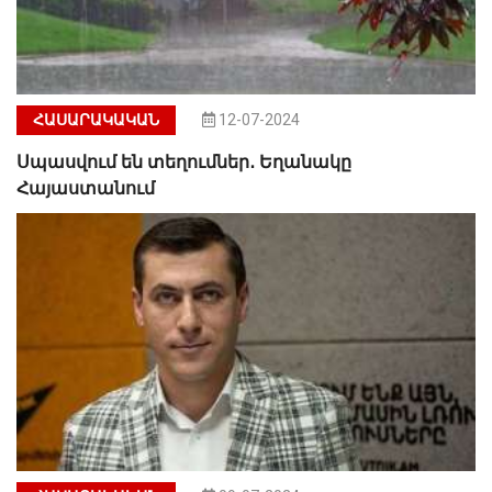
ՀԱՍԱՐԱԿԱԿԱՆ
12-07-2024
Սպասվում են տեղումներ․ Եղանակը
Հայաստանում