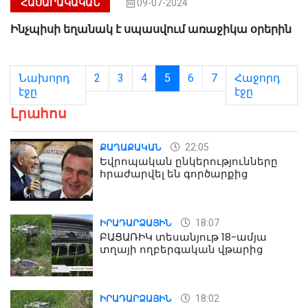
ՀԱՍԱՐԱԿԱԿԱՆ
09-07-2024
Ինչպիսի եղանակ է սպասվում առաջիկա օրերին
Նախորդ
2
3
4
5
6
7
Հաջորդ
էջը
էջը
Լրահոս
22:05
ՔԱՂԱՔԱԿԱՆ
Եվրոպական ընկերությունները
հրաժարվել են գործարքից
18:07
ԻՐԱԴԱՐՁԱՅԻՆ
ԲԱՑԱՌԻԿ տեսանյութ 18-ամյա
տղայի ողբերգական վթարից
18:02
ԻՐԱԴԱՐՁԱՅԻՆ