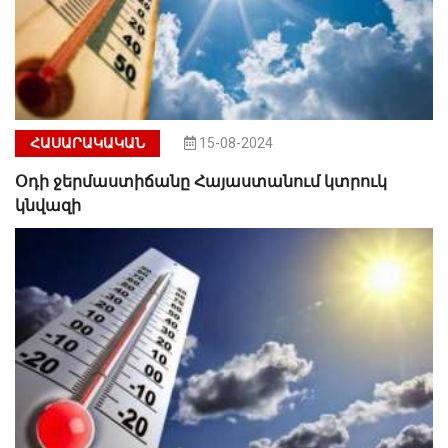
ՀԱՍԱՐԱԿԱԿԱՆ
15-08-2024
Օդի ջերմաստիճանը Հայաստանում կտրուկ
կնվազի