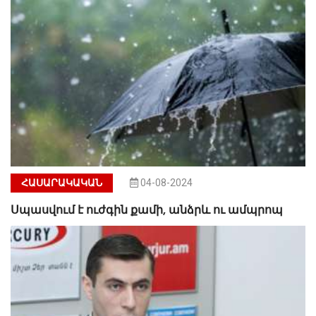
ՀԱՍԱՐԱԿԱԿԱՆ
04-08-2024
Սպասվում է ուժգին քամի, անձրև ու ամպրոպ