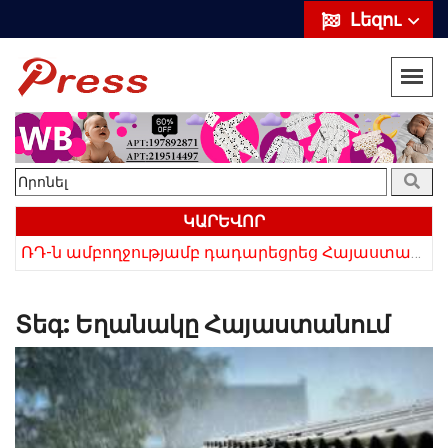
Լեզու
ԿԱՐԵՎՈՐ
«Սիրելի՛ հայ հարևաններ, մի՛ կրկնեք Վրաստանի սխալը»․ Սաակաշվիլի
ՌԴ-ն ամբողջությամբ դադարեցրեց Հայաստանից ծիրանի ներմուծումը
Տեգ:
Եղանակը Հայաստանում