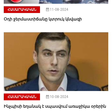
ՀԱՍԱՐԱԿԱԿԱՆ
11-08-2024
Օդի ջերմաստիճանը կտրուկ կնվազի
ՀԱՍԱՐԱԿԱԿԱՆ
10-08-2024
Ինչպիսի եղանակ է սպասվում առաջիկա օրերին