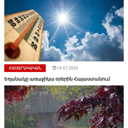
ՀԱՍԱՐԱԿԱԿԱՆ
14-07-2024
Եղանակը առաջիկա օրերին Հայաստանում