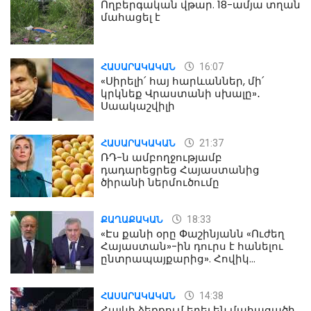
Ողբերգական վթար. 18-ամյա տղան
մահացել է
16:07
ՀԱՍԱՐԱԿԱԿԱՆ
«Սիրելի՛ հայ հարևաններ, մի՛
կրկնեք Վրաստանի սխալը»․
Սաակաշվիլի
21:37
ՀԱՍԱՐԱԿԱԿԱՆ
ՌԴ-ն ամբողջությամբ
դադարեցրեց Հայաստանից
ծիրանի ներմուծումը
18:33
ՔԱՂԱՔԱԿԱՆ
«Էս քանի օրը Փաշինյանն «Ուժեղ
Հայաստան»-ին դուրս է հանելու
ընտրապայքարից». Հովիկ
Աղազարյան
14:38
ՀԱՍԱՐԱԿԱԿԱՆ
Հայկի ձեռքում եղել են մահացածի