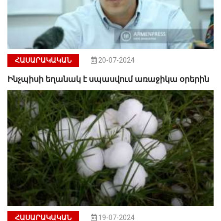
ՀԱՍԱՐԱԿԱԿԱՆ
20-07-2024
Ինչպիսի եղանակ է սպասվում առաջիկա օրերին
ՀԱՍԱՐԱԿԱԿԱՆ
19-07-2024