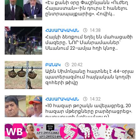
«Էս քանի օրը Փաշինյանն «Ուժեղ
Հայաստան»-ին դուրս է հանելու
ընտրապայքարից». Հովիկ
Աղազարյան
14:38
ՀԱՍԱՐԱԿԱԿԱՆ
Հայկի ձեռքում եղել են մահացածի
մազերը․ ՆՈՐ Մանրամասներ՝
Սևանում 22-ամյա հղի կնոջ
մահվան դեպքից
20:42
ԲԱՆԱԿ
Ալեն Սիմոնյանը հայտնել է 44-օրյա
պատերազմում հայկական կողմի
զոհերի թիվը
14:32
ՀԱՍԱՐԱԿԱԿԱՆ
«10 հազար թոշակն ավելացրեց, 20
հազար մթերքները բարձրացրեց».
քաղաքացի (տեսանյութ)
10:52
ՔԱՂԱՔԱԿԱՆ
«Լեզվիդ տալու փոխարեն