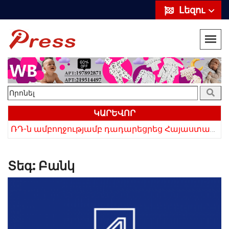
Լեզու
ԿԱՐԵՎՈՐ
«Սիրելի՛ հայ հարևաններ, մի՛ կրկնեք Վրաստանի սխալը»․ Սաակաշվիլի
ՌԴ-ն ամբողջությամբ դադարեցրեց Հայաստանից ծիրանի ներմուծումը
Տեգ:
Բանկ