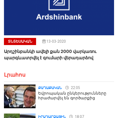
ՏՆՏԵՍԱԿԱՆ
13-03-2020
Արդշինբանկի ավելի քան 2000 վարկառու
պարգևատրվել է գումարի վերադարձով
Լրահոս
22:05
ՔԱՂԱՔԱԿԱՆ
Եվրոպական ընկերությունները
հրաժարվել են գործարքից
18:07
ԻՐԱԴԱՐՁԱՅԻՆ