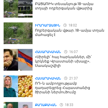
ԲԱՑԱՌԻԿ տեսանյութ 18-ամյա
տղայի ողբերգական վթարից
18:02
ԻՐԱԴԱՐՁԱՅԻՆ
Ողբերգական վթար. 18-ամյա տղան
մահացել է
16:07
ՀԱՍԱՐԱԿԱԿԱՆ
«Սիրելի՛ հայ հարևաններ, մի՛
կրկնեք Վրաստանի սխալը»․
Սաակաշվիլի
21:37
ՀԱՍԱՐԱԿԱԿԱՆ
ՌԴ-ն ամբողջությամբ
դադարեցրեց Հայաստանից
ծիրանի ներմուծումը
18:33
ՔԱՂԱՔԱԿԱՆ