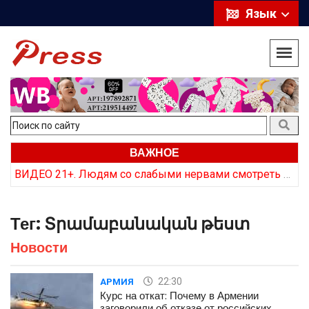
Язык
ВАЖНОЕ
Курс на откат: Почему в Армении заговорили об отказе от российских ракет
ВИДЕО 21+. Людям со слабыми нервами смотреть не стоит. Как армянская сторона «хоронит» трупы врага
Тег:
Տրամաբանական թեստ
Новости
22:30
АРМИЯ
Курс на откат: Почему в Армении
заговорили об отказе от российских