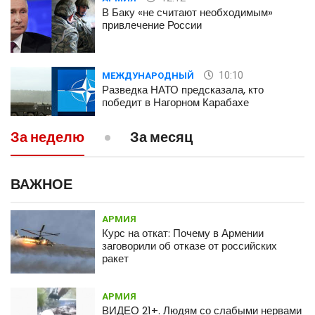
В Баку «не считают необходимым»
привлечение России
10:10
МЕЖДУНАРОДНЫЙ
Разведка НАТО предсказала, кто
победит в Нагорном Карабахе
За неделю
За месяц
09:43
ПОЛИТИКА
Пашинян заявил о готовности Армении
пойти на уступки в Нагорном Карабахе
ВАЖНОЕ
АРМИЯ
09:24
АРМИЯ
Курс на откат: Почему в Армении
СВР России: Турция впервые так
заговорили об отказе от российских
открыто выступила на стороне
ракет
Азербайджана
АРМИЯ
17:12
СОБЫТИЯ
ВИДЕО 21+. Людям со слабыми нервами