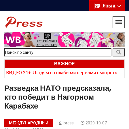
Язык
ВАЖНОЕ
Курс на откат: Почему в Армении заговорили об отказе от российских ракет
ВИДЕО 21+. Людям со слабыми нервами смотреть не стоит. Как армянская сторона «хоронит» трупы врага
Разведка НАТО предсказала,
кто победит в Нагорном
Карабахе
МЕЖДУНАРОДНЫЙ
Ipress
2020-10-07