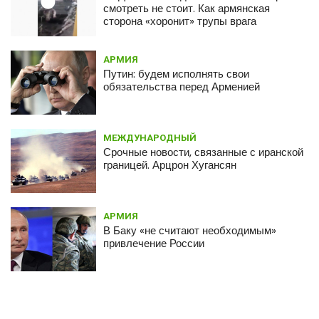
Вооруженные силы Азербайджана
смотреть не стоит. Как армянская
начали обстрел Степанакерта – Шушан
сторона «хоронит» трупы врага
Степанян
АРМИЯ
Путин: будем исполнять свои
обязательства перед Арменией
МЕЖДУНАРОДНЫЙ
Срочные новости, связанные с иранской
границей. Арцрон Хугансян
АРМИЯ
В Баку «не считают необходимым»
привлечение России