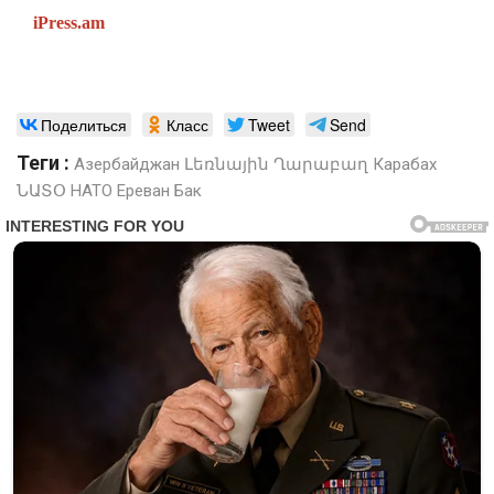
iPress.am
Поделиться
Класс
Tweet
Send
Теги :
Азербайджан
Լեռնային Ղարաբաղ
Карабах
ՆԱՏՕ
НАТО
Ереван Бак