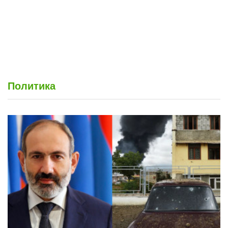
Обращение Президента Арцаха Араика Арутюняна
к населению Талышистана и Лезгистана
Политика