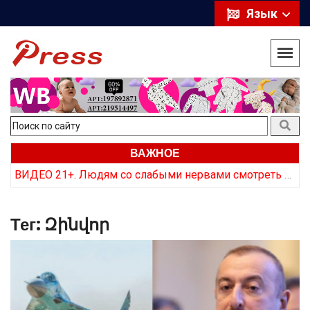
Язык
ВАЖНОЕ
Курс на откат: Почему в Армении заговорили об отказе от российских ракет
ВИДЕО 21+. Людям со слабыми нервами смотреть не стоит. Как армянская сторона «хоронит» трупы врага
Тег:
Զինվոր