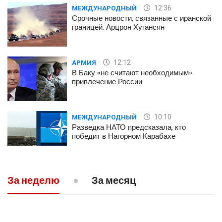
12:36
МЕЖДУНАРОДНЫЙ
Срочные новости, связанные с иранской
границей. Арцрон Хугансян
12:12
АРМИЯ
В Баку «не считают необходимым»
привлечение России
10:10
МЕЖДУНАРОДНЫЙ
Разведка НАТО предсказала, кто
победит в Нагорном Карабахе
09:43
ПОЛИТИКА
За неделю
За месяц
Пашинян заявил о готовности Армении
пойти на уступки в Нагорном Карабахе