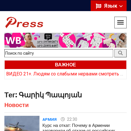
Язык
ВАЖНОЕ
Курс на откат: Почему в Армении заговорили об отказе от российских ракет
ВИДЕО 21+. Людям со слабыми нервами смотреть не стоит. Как армянская сторона «хоронит» трупы врага
Тег:
Գարիկ Պապոյան
Новости
22:30
АРМИЯ
Курс на откат: Почему в Армении
заговорили об отказе от российских