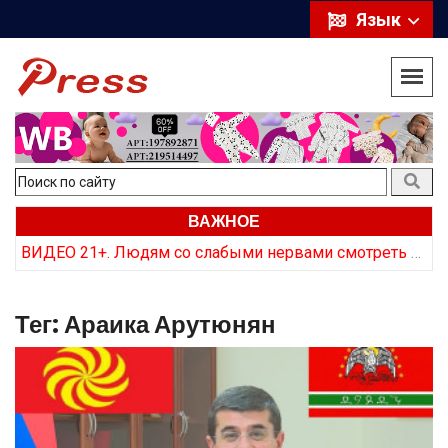
Язык
ВАЖНОЕ
Курс на откат: Почему в Армении заговорили об отказе от российских ракет
ВИДЕО 21+. Людям со слабыми нервами смотреть не стоит. Как армянская сторона «хоронит» трупы врага
Тег:
Араика Арутюнян