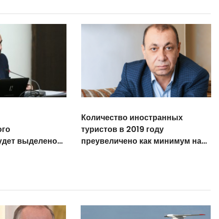
Количество иностранных
ого
туристов в 2019 году
удет выделено
преувеличено как минимум на
ов
600 000 – Ара Галоян