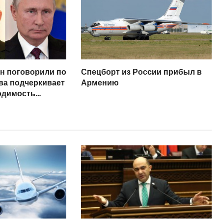
н поговорили по
Спецборт из России прибыл в
ва подчеркивает
Армению
одимость
оевых действий