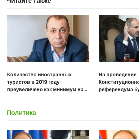
Читайте Также
Количество иностранных
На проведение
туристов в 2019 году
Конституционн
преувеличено как минимум на
референдума б
600 000 – Ара Галоян
3,5 млрд. драм
Политика