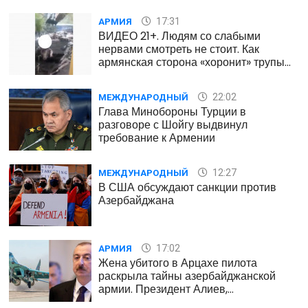
17:31
АРМИЯ
ВИДЕО 21+. Людям со слабыми
нервами смотреть не стоит. Как
армянская сторона «хоронит» трупы
врага
22:02
МЕЖДУНАРОДНЫЙ
Глава Минобороны Турции в
разговоре с Шойгу выдвинул
требование к Армении
12:27
МЕЖДУНАРОДНЫЙ
В США обсуждают санкции против
Азербайджана
17:02
АРМИЯ
Жена убитого в Арцахе пилота
раскрыла тайны азербайджанской
армии. Президент Алиев,
остановитесь, не губите наших детей