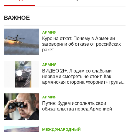
09:43
ПОЛИТИКА
Пашинян заявил о готовности
Армении пойти на уступки в
ВАЖНОЕ
Нагорном Карабахе
АРМИЯ
09:24
АРМИЯ
Курс на откат: Почему в Армении
СВР России: Турция впервые так
заговорили об отказе от российских
открыто выступила на стороне
ракет
Азербайджана
АРМИЯ
17:12
СОБЫТИЯ
ВИДЕО 21+. Людям со слабыми
Вооруженные силы Азербайджана
нервами смотреть не стоит. Как
начали обстрел Степанакерта –
армянская сторона «хоронит» трупы
Шушан Степанян
врага
АРМИЯ
Путин: будем исполнять свои
обязательства перед Арменией
МЕЖДУНАРОДНЫЙ