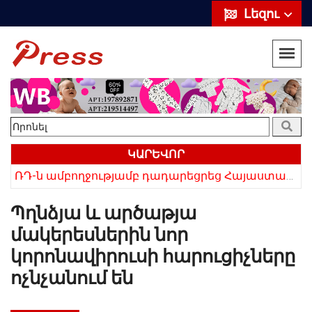
Լեզու
ԿԱՐԵՎՈՐ
ՌԴ-ն ամբողջությամբ դադարեցրեց Հայաստանից ծիրանի ներմուծումը
Հայկի ձեռքում եղել են մահացածի մազերը․ ՆՈՐ Մանրամասներ՝ Սևանում 22-ամյա հղի կնոջ մահվան դեպքից
Պղնձյա և արծաթյա
մակերեսներին նոր
կորոնավիրուսի հարուցիչները
ոչնչանում են