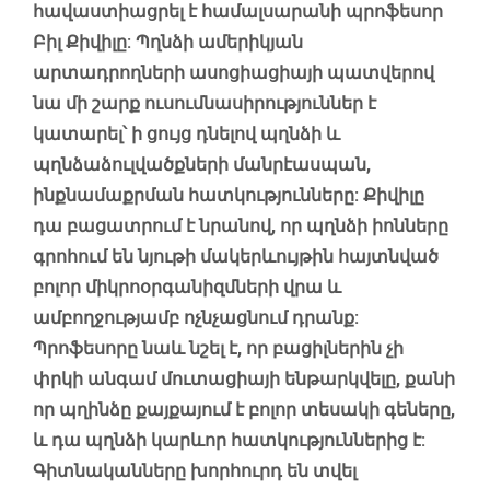
հավաստիացրել է համալսարանի պրոֆեսոր
Բիլ Քիվիլը: Պղնձի ամերիկյան
արտադրողների ասոցիացիայի պատվերով
նա մի շարք ուսումնասիրություններ է
կատարել՝ ի ցույց դնելով պղնձի և
պղնձաձուլվածքների մանրէասպան,
ինքնամաքրման հատկությունները: Քիվիլը
դա բացատրում է նրանով, որ պղնձի իոնները
գրոհում են նյութի մակերևույթին հայտնված
բոլոր միկրոօրգանիզմների վրա և
ամբողջությամբ ոչնչացնում դրանք:
Պրոֆեսորը նաև նշել է, որ բացիլներին չի
փրկի անգամ մուտացիայի ենթարկվելը, քանի
որ պղինձը քայքայում է բոլոր տեսակի գեները,
և դա պղնձի կարևոր հատկություններից է:
Գիտնականները խորհուրդ են տվել