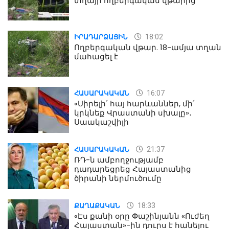
տղայի ողբերգական վթարից
18:02
ԻՐԱԴԱՐՁԱՅԻՆ
Ողբերգական վթար. 18-ամյա տղան
մահացել է
16:07
ՀԱՍԱՐԱԿԱԿԱՆ
«Սիրելի՛ հայ հարևաններ, մի՛
կրկնեք Վրաստանի սխալը»․
Սաակաշվիլի
21:37
ՀԱՍԱՐԱԿԱԿԱՆ
ՌԴ-ն ամբողջությամբ
դադարեցրեց Հայաստանից
ծիրանի ներմուծումը
18:33
ՔԱՂԱՔԱԿԱՆ
«Էս քանի օրը Փաշինյանն «Ուժեղ
Հայաստան»-ին դուրս է հանելու