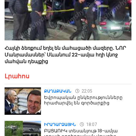
Հայկի ձեռքում եղել են մահացածի մազերը․ ՆՈՐ
Մանրամասներ՝ Սևանում 22-ամյա հղի կնոջ
մահվան դեպքից
Լրահոս
22:05
ՔԱՂԱՔԱԿԱՆ
Եվրոպական ընկերությունները
հրաժարվել են գործարքից
18:07
ԻՐԱԴԱՐՁԱՅԻՆ
ԲԱՑԱՌԻԿ տեսանյութ 18-ամյա