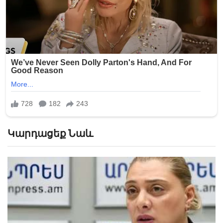
Կարդացեք Նաև
Նոր վիրուս է սկսել շրջանառվել․ բժիշկ