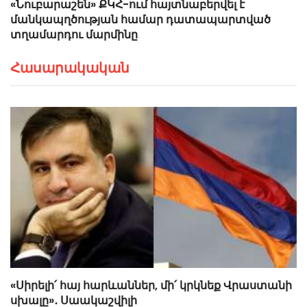
«Նուբարաշեն» ՔԿՀ-ում հայտնաբերվել է
մանկապղծության համար դատապարտված
տղամարդու մարմինը
Հասարակական
«Սիրելի՛ հայ հարևաններ, մի՛ կրկնեք Վրաստանի
սխալը»․ Սաակաշվիլի