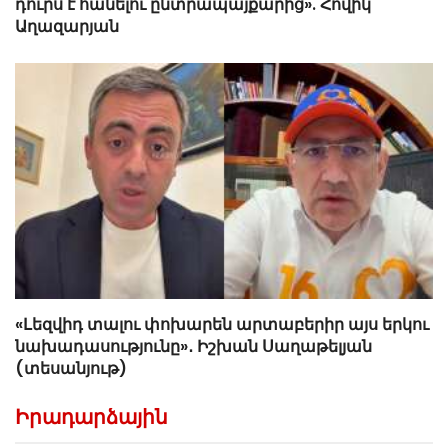
դուրս է հանելու ընտրապայքարից». Հովիկ
Աղազարյան
«Լեզվիդ տալու փոխարեն արտաբերիր այս երկու
նախադասությունը»․ Իշխան Սաղաթելյան
(տեսանյութ)
Իրադարձային