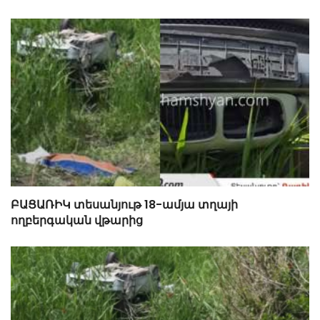
ԲԱՑԱՌԻԿ տեսանյութ 18-ամյա տղայի
ողբերգական վթարից