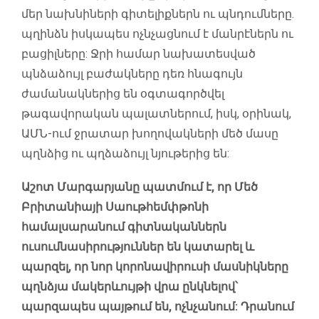
մեր նախնիների գիտելիքներն ու պնդումները.
պղինձն իսկապես ոչնչացնում է մանրէներն ու
բացիլները: Ջրի համար նախատեսված
պնձաձույլ բաժակները դեռ հնագույն
ժամանակներից են օգտագործվել
թագավորական պալատներում, իսկ, օրինակ,
ԱՄՆ-ում ջրատար խողովակների մեծ մասը
պղնձից ու պղձաձույլ նյութերից են:
Աշոտ Մարգարյանը պատմում է, որ Մեծ
Բրիտանիայի Սաութհեմփթոնի
համալսարանում գիտնականներն
ուսումնասիրություններ են կատարել և
պարզել, որ նոր կորոնավիրուսի մասնիկները
պղնձյա մակերևույթի վրա ընկնելով՝
պարզապես պայթում են, ոչնչանում: Դրանում