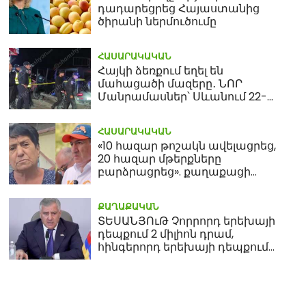
դադարեցրեց Հայաստանից
ծիրանի ներմուծումը
ՀԱՍԱՐԱԿԱԿԱՆ
Հայկի ձեռքում եղել են
մահացածի մազերը․ ՆՈՐ
Մանրամասներ՝ Սևանում 22-
ամյա հղի կնոջ մահվան դեպքից
ՀԱՍԱՐԱԿԱԿԱՆ
«10 հազար թոշակն ավելացրեց,
20 հազար մթերքները
բարձրացրեց». քաղաքացի
(տեսանյութ)
ՔԱՂԱՔԱԿԱՆ
ՏԵՍԱՆՅՈւԹ Չորրորդ երեխայի
դեպքում 2 միլիոն դրամ,
հինգերորդ երեխայի դեպքում
բնակարան. Սամվել
Կարապետյան