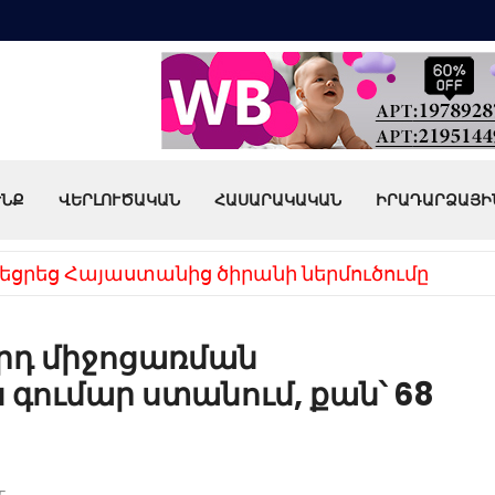
ՒՆՔ
ՎԵՐԼՈՒԾԱԿԱՆ
ՀԱՍԱՐԱԿԱԿԱՆ
ԻՐԱԴԱՐՁԱՅԻ
եցրեց Հայաստանից ծիրանի ներմուծումը
-րդ միջոցառման
գումար ստանում, քան՝ 68