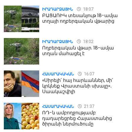
18:07
ԻՐԱԴԱՐՁԱՅԻՆ
ԲԱՑԱՌԻԿ տեսանյութ 18-ամյա
տղայի ողբերգական վթարից
18:02
ԻՐԱԴԱՐՁԱՅԻՆ
Ողբերգական վթար. 18-ամյա
տղան մահացել է
16:07
ՀԱՍԱՐԱԿԱԿԱՆ
«Սիրելի՛ հայ հարևաններ, մի՛
կրկնեք Վրաստանի սխալը»․
Սաակաշվիլի
21:37
ՀԱՍԱՐԱԿԱԿԱՆ
ՌԴ-ն ամբողջությամբ
դադարեցրեց Հայաստանից
ծիրանի ներմուծումը