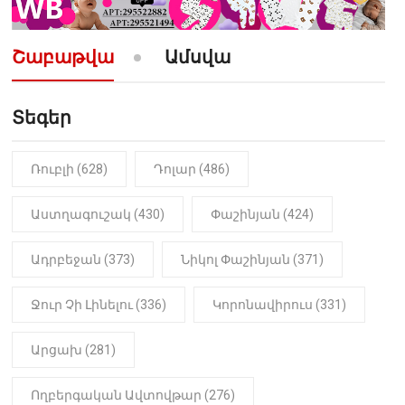
10:52
ՔԱՂԱՔԱԿԱՆ
«Լեզվիդ տալու փոխարեն
արտաբերիր այս երկու
Շաբաթվա
Ամսվա
նախադասությունը»․ Իշխան
Սաղաթելյան (տեսանյութ)
Տեգեր
10:41
ՔԱՂԱՔԱԿԱՆ
«Կալուգացի Սամո՛, դու
օտարերկրյա անուղեղ լրտես ես».
Նիկոլ Փաշինյան
Ռուբլի (628)
Դոլար (486)
22:01
ԻՐԱԴԱՐՁԱՅԻՆ
Աստղագուշակ (430)
Փաշինյան (424)
«Նուբարաշեն» ՔԿՀ-ում
հայտնաբերվել է
Ադրբեջան (373)
Նիկոլ Փաշինյան (371)
մանկապղծության համար
դատապարտված տղամարդու
մարմինը
Ջուր Չի Լինելու (336)
Կորոնավիրուս (331)
Արցախ (281)
Ողբերգական Ավտովթար (276)