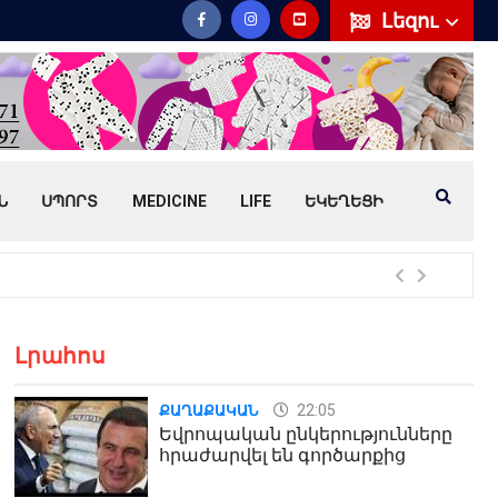
Լեզու
Ն
ՍՊՈՐՏ
MEDICINE
LIFE
ԵԿԵՂԵՑԻ
Հայ
Լրահոս
22:05
ՔԱՂԱՔԱԿԱՆ
Եվրոպական ընկերությունները
հրաժարվել են գործարքից