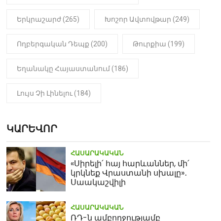
Երկրաշարժ (265)
Խոշոր Ավտովթար (249)
Ողբերգական Դեպք (200)
Թուրքիա (199)
Եղանակը Հայաստանում (186)
Լույս Չի Լինելու (184)
ԿԱՐԵՎՈՐ
ՀԱՍԱՐԱԿԱԿԱՆ
«Սիրելի՛ հայ հարևաններ, մի՛
կրկնեք Վրաստանի սխալը»․
Սաակաշվիլի
ՀԱՍԱՐԱԿԱԿԱՆ
ՌԴ-ն ամբողջությամբ