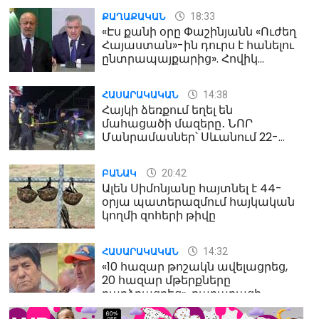
18:33
ՔԱՂԱՔԱԿԱՆ
«Էս քանի օրը Փաշինյանն «Ուժեղ
Հայաստան»-ին դուրս է հանելու
ընտրապայքարից». Հովիկ
Աղազարյան
14:38
ՀԱՍԱՐԱԿԱԿԱՆ
Հայկի ձեռքում եղել են
մահացածի մազերը․ ՆՈՐ
Մանրամասներ՝ Սևանում 22-
ամյա հղի կնոջ մահվան դեպքից
20:42
ԲԱՆԱԿ
Ալեն Սիմոնյանը հայտնել է 44-
օրյա պատերազմում հայկական
կողմի զոհերի թիվը
14:32
ՀԱՍԱՐԱԿԱԿԱՆ
«10 հազար թոշակն ավելացրեց,
20 հազար մթերքները
բարձրացրեց». քաղաքացի
(տեսանյութ)