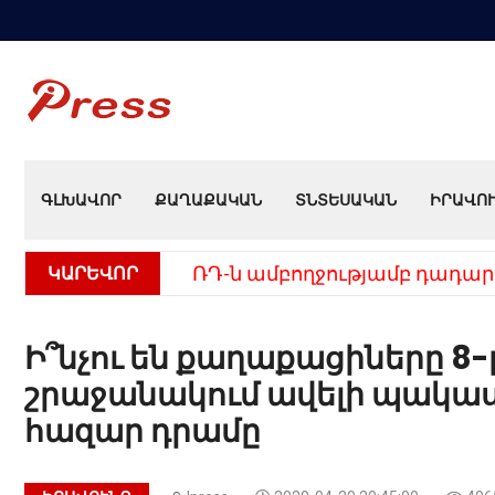
ԳԼԽԱՎՈՐ
ՔԱՂԱՔԱԿԱՆ
ՏՆՏԵՍԱԿԱՆ
ԻՐԱՎՈ
ԿԱՐԵՎՈՐ
ՌԴ-ն ամբողջությամբ դադար
Ի՞նչու են քաղաքացիները 8
շրաջանակում ավելի պակաս 
հազար դրամը