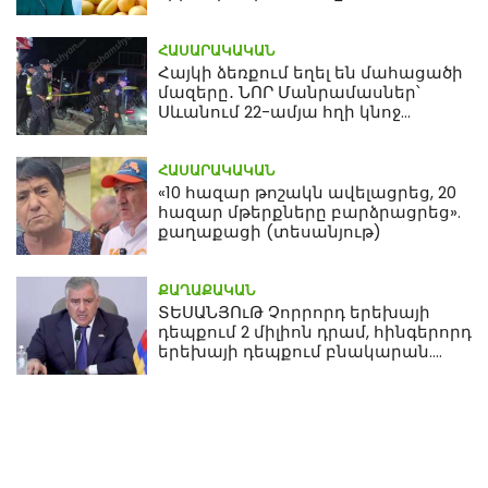
ՀԱՍԱՐԱԿԱԿԱՆ
Հայկի ձեռքում եղել են մահացածի
մազերը․ ՆՈՐ Մանրամասներ՝
Սևանում 22-ամյա հղի կնոջ
մահվան դեպքից
ՀԱՍԱՐԱԿԱԿԱՆ
«10 հազար թոշակն ավելացրեց, 20
հազար մթերքները բարձրացրեց».
քաղաքացի (տեսանյութ)
ՔԱՂԱՔԱԿԱՆ
ՏԵՍԱՆՅՈւԹ Չորրորդ երեխայի
դեպքում 2 միլիոն դրամ, հինգերորդ
երեխայի դեպքում բնակարան.
Սամվել Կարապետյան