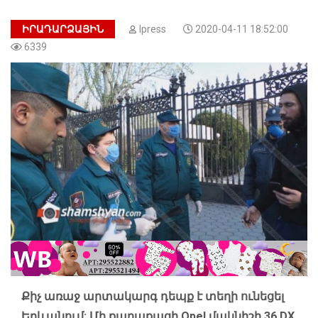
ԻՐԱԴԱՐՁԱՅԻՆ
Ipress
2020-04-11 18:52:00
6339
Քիչ առաջ արտակարգ դեպք է տեղի ունեցել
Երևանում: Մի քաղաքացի Opel մակնիշի 36 DX