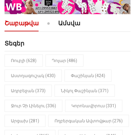
10:52
ՔԱՂԱՔԱԿԱՆ
«Լեզվիդ տալու փոխարեն
արտաբերիր այս երկու
Շաբաթվա
Ամսվա
նախադասությունը»․ Իշխան
Սաղաթելյան (տեսանյութ)
Տեգեր
10:41
ՔԱՂԱՔԱԿԱՆ
«Կալուգացի Սամո՛, դու
օտարերկրյա անուղեղ լրտես ես».
Նիկոլ Փաշինյան
Ռուբլի (628)
Դոլար (486)
22:01
ԻՐԱԴԱՐՁԱՅԻՆ
Աստղագուշակ (430)
Փաշինյան (424)
«Նուբարաշեն» ՔԿՀ-ում
հայտնաբերվել է
Ադրբեջան (373)
Նիկոլ Փաշինյան (371)
մանկապղծության համար
դատապարտված տղամարդու
մարմինը
Ջուր Չի Լինելու (336)
Կորոնավիրուս (331)
Արցախ (281)
Ողբերգական Ավտովթար (276)