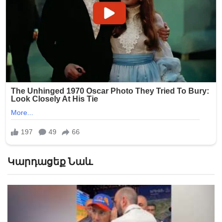
Կարդացեք Նաև