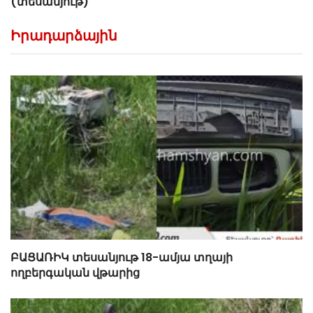
(տեսանյութ)
Իրադարձային
ԲԱՑԱՌԻԿ տեսանյութ 18-ամյա տղայի
ողբերգական վթարից