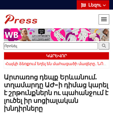
Լեզու
ԿԱՐԵՎՈՐ
ՌԴ-ն ամբողջությամբ դադարեցրեց Հայաստանից ծիրանի ներմուծումը
Հայկի ձեռքում եղել են մահացածի մազերը․ ՆՈՐ Մանրամասներ՝ Սևանում 22-ամյա հղի կնոջ մահվան դեպքից
Արտառոց դեպք Երևանում.
տղամարդը ԱԺ-ի դիմաց կարել
է շրթունքներն ու պահանջում է
լուծել իր սոցիալական
խնդիրները