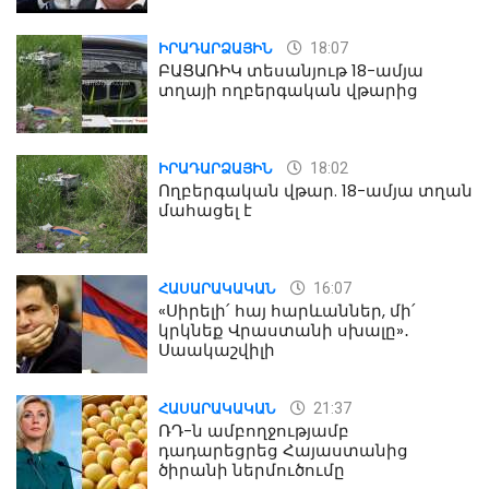
18:07
ԻՐԱԴԱՐՁԱՅԻՆ
ԲԱՑԱՌԻԿ տեսանյութ 18-ամյա
տղայի ողբերգական վթարից
18:02
ԻՐԱԴԱՐՁԱՅԻՆ
Ողբերգական վթար. 18-ամյա տղան
մահացել է
16:07
ՀԱՍԱՐԱԿԱԿԱՆ
«Սիրելի՛ հայ հարևաններ, մի՛
կրկնեք Վրաստանի սխալը»․
Սաակաշվիլի
21:37
ՀԱՍԱՐԱԿԱԿԱՆ
ՌԴ-ն ամբողջությամբ
դադարեցրեց Հայաստանից
ծիրանի ներմուծումը