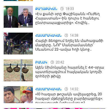
18:33
ՔԱՂԱՔԱԿԱՆ
«Էս քանի օրը Փաշինյանն «Ուժեղ
Հայաստան»-ին դուրս է հանելու
ընտրապայքարից». Հովիկ
Աղազարյան
14:38
ՀԱՍԱՐԱԿԱԿԱՆ
Հայկի ձեռքում եղել են մահացածի
մազերը․ ՆՈՐ Մանրամասներ՝
Սևանում 22-ամյա հղի կնոջ
մահվան դեպքից
20:42
ԲԱՆԱԿ
Ալեն Սիմոնյանը հայտնել է 44-օրյա
պատերազմում հայկական կողմի
զոհերի թիվը
14:32
ՀԱՍԱՐԱԿԱԿԱՆ
«10 հազար թոշակն ավելացրեց, 20
հազար մթերքները բարձրացրեց».
քաղաքացի (տեսանյութ)