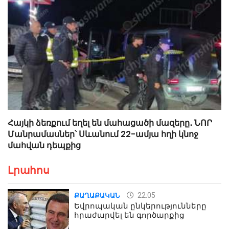
Հայկի ձեռքում եղել են մահացածի մազերը․ ՆՈՐ
Մանրամասներ՝ Սևանում 22-ամյա հղի կնոջ
մահվան դեպքից
Լրահոս
22:05
ՔԱՂԱՔԱԿԱՆ
Եվրոպական ընկերությունները
հրաժարվել են գործարքից