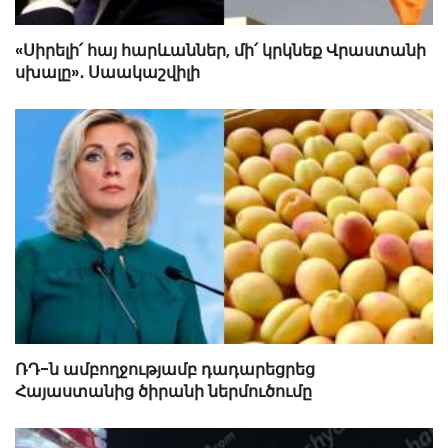
«Սիրելի՛ հայ հարևաններ, մի՛ կրկնեք Վրաստանի
սխալը»․ Սաակաշվիլի
ՌԴ-ն ամբողջությամբ դադարեցրեց
Հայաստանից ծիրանի ներմուծումը