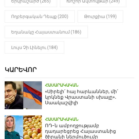
Երկրաշարժ (265)
Խոշոր Ավտովթար (249)
Ողբերգական Դեպք (200)
Թուրքիա (199)
Եղանակը Հայաստանում (186)
Լույս Չի Լինելու (184)
ԿԱՐԵՎՈՐ
ՀԱՍԱՐԱԿԱԿԱՆ
«Սիրելի՛ հայ հարևաններ, մի՛
կրկնեք Վրաստանի սխալը»․
Սաակաշվիլի
ՀԱՍԱՐԱԿԱԿԱՆ
ՌԴ-ն ամբողջությամբ
դադարեցրեց Հայաստանից
ծիրանի ներմուծումը